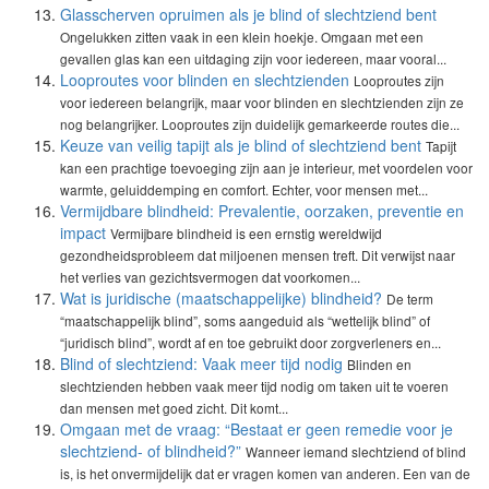
Glasscherven opruimen als je blind of slechtziend bent
Ongelukken zitten vaak in een klein hoekje. Omgaan met een
gevallen glas kan een uitdaging zijn voor iedereen, maar vooral...
Looproutes voor blinden en slechtzienden
Looproutes zijn
voor iedereen belangrijk, maar voor blinden en slechtzienden zijn ze
nog belangrijker. Looproutes zijn duidelijk gemarkeerde routes die...
Keuze van veilig tapijt als je blind of slechtziend bent
Tapijt
kan een prachtige toevoeging zijn aan je interieur, met voordelen voor
warmte, geluiddemping en comfort. Echter, voor mensen met...
Vermijdbare blindheid: Prevalentie, oorzaken, preventie en
impact
Vermijbare blindheid is een ernstig wereldwijd
gezondheidsprobleem dat miljoenen mensen treft. Dit verwijst naar
het verlies van gezichtsvermogen dat voorkomen...
Wat is juridische (maatschappelijke) blindheid?
De term
“maatschappelijk blind”, soms aangeduid als “wettelijk blind” of
“juridisch blind”, wordt af en toe gebruikt door zorgverleners en...
Blind of slechtziend: Vaak meer tijd nodig
Blinden en
slechtzienden hebben vaak meer tijd nodig om taken uit te voeren
dan mensen met goed zicht. Dit komt...
Omgaan met de vraag: “Bestaat er geen remedie voor je
slechtziend- of blindheid?”
Wanneer iemand slechtziend of blind
is, is het onvermijdelijk dat er vragen komen van anderen. Een van de