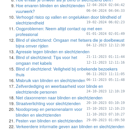
Hoe ervaren blinden en slechtzienden
12-04-2024 02:04:42
vuurwerk?
06-04-2024 04:04:33
Verhoogd risico op vallen en ongelukken door blindheid of
slechtziendheid
19-02-2024 06:02:23
Oogproblemen: Neem altijd contact op met een
professional
01-01-2024 02:01:49
Blind of slechtziend: Omgaan met fietsers die je doelbewust
bijna omver rijden
04-12-2023 12:12:30
Agressie tegen blinden en slechtzienden
Blind of slechtziend: Tips voor het
21-11-2023 01:11:44
omgaan met kabels
12-11-2023 12:11:16
Blind of slechtziend: Veiligheid bij onbekende bezoekers
thuis
06-11-2023 11:11:05
Misbruik van blinden en slechtzienden
06-11-2023 05:11:48
Zelfverdediging en weerbaarheid voor blinde en
slechtziende personen
24-10-2023 12:10:19
Niet claxonneren naar blinden en slechtzienden
Straatverlichting voor slechtzienden
20-10-2023 03:10:19
Noodoproep en personenalarm voor
15-10-2023 12:10:23
blinden en slechtzienden
11-10-2023 07:10:27
Pesten van blinden en slechtzienden
29-09-2023 01:09:50
Verkeerdere informatie geven aan blinden en slechtzienden