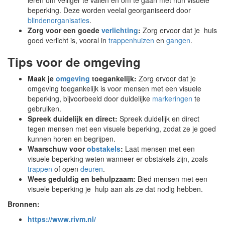
leren om veiliger te vallen en om te gaan met hun visuele
beperking. Deze worden veelal georganiseerd door
blindenorganisaties
.
Zorg voor een goede
verlichting
:
Zorg ervoor dat je huis
goed verlicht is, vooral in
trappenhuizen
en
gangen
.
Tips voor de omgeving
Maak je
omgeving
toegankelijk:
Zorg ervoor dat je
omgeving toegankelijk is voor mensen met een visuele
beperking, bijvoorbeeld door duidelijke
markeringen
te
gebruiken.
Spreek duidelijk en direct:
Spreek duidelijk en direct
tegen mensen met een visuele beperking, zodat ze je goed
kunnen horen en begrijpen.
Waarschuw voor
obstakels
:
Laat mensen met een
visuele beperking weten wanneer er obstakels zijn, zoals
trappen
of open
deuren
.
Wees geduldig en behulpzaam:
Bied mensen met een
visuele beperking je hulp aan als ze dat nodig hebben.
Bronnen:
https://www.rivm.nl/