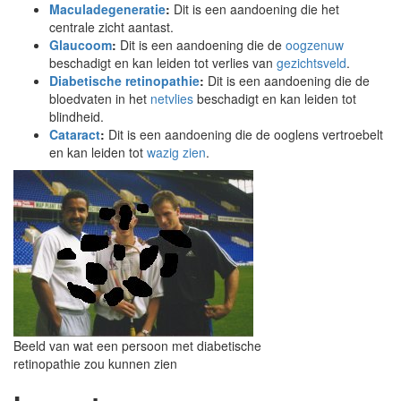
Maculadegeneratie
:
Dit is een aandoening die het
centrale zicht aantast.
Glaucoom
:
Dit is een aandoening die de
oogzenuw
beschadigt en kan leiden tot verlies van
gezichtsveld
.
Diabetische retinopathie
:
Dit is een aandoening die de
bloedvaten in het
netvlies
beschadigt en kan leiden tot
blindheid.
Cataract
:
Dit is een aandoening die de ooglens vertroebelt
en kan leiden tot
wazig zien
.
Beeld van wat een persoon met diabetische
retinopathie zou kunnen zien