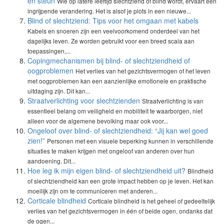
en steun
Wie op latere leeftijd slechtziend of blind wordt, ervaart een
ingrijpende verandering. Het is alsof je plots in een nieuwe...
Blind of slechtziend: Tips voor het omgaan met kabels
Kabels en snoeren zijn een veelvoorkomend onderdeel van het
dagelijks leven. Ze worden gebruikt voor een breed scala aan
toepassingen,...
Copingmechanismen bij blind- of slechtziendheid of
oogproblemen
Het verlies van het gezichtsvermogen of het leven
met oogproblemen kan een aanzienlijke emotionele en praktische
uitdaging zijn. Dit kan...
Straatverlichting voor slechtzienden
Straatverlichting is van
essentieel belang om veiligheid en mobiliteit te waarborgen, niet
alleen voor de algemene bevolking maar ook voor...
Ongeloof over blind- of slechtziendheid: “Jij kan wel goed
zien!”
Personen met een visuele beperking kunnen in verschillende
situaties te maken krijgen met ongeloof van anderen over hun
aandoening. Dit...
Hoe leg ik mijn eigen blind- of slechtziendheid uit?
Blindheid
of slechtziendheid kan een grote impact hebben op je leven. Het kan
moeilijk zijn om te communiceren met anderen...
Corticale blindheid
Corticale blindheid is het geheel of gedeeltelijk
verlies van het gezichtsvermogen in één of beide ogen, ondanks dat
de ogen...