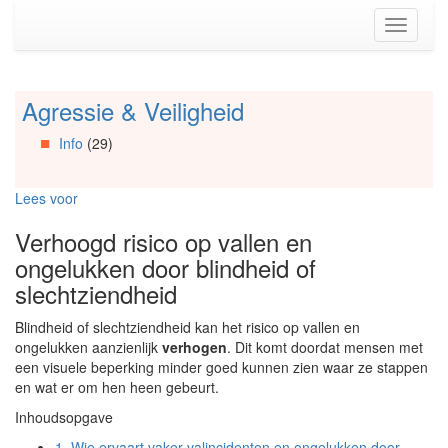
Spring
Toggle
naar
navigati
de
inhoud
(Accesskey
Agressie & Veiligheid
Spring
1)
naar
Spring
Info
(29)
Artikels
naar
Spring
de
naar
primaire
Lees voor
Info
zijbalk
Spring
(Accesskey
Verhoogd risico op vallen en
naar
2)
ongelukken door blindheid of
Organisaties
slechtziendheid
Spring
naar
Blindheid of slechtziendheid kan het risico op vallen en
Social
ongelukken aanzienlijk
verhogen
. Dit komt doordat mensen met
media
een visuele beperking minder goed kunnen zien waar ze stappen
en wat er om hen heen gebeurt.
Inhoudsopgave
1.
Wie ervaart vaker valincidenten en ongelukken door