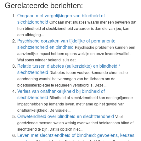
Gerelateerde berichten:
Omgaan met vergelijkingen van blindheid of
slechtziendheid
Omgaan met situaties waarin mensen beweren dat
hun blindheid of slechtziendheid zwaarder is dan die van jou, kan
een uitdaging...
Psychische oorzaken van tijdelijke of permanente
slechtziendheid en blindheid
Psychische problemen kunnen een
aanzienlijke impact hebben op ons welzijn en onze levenskwaliteit.
Wat soms minder bekend is, is dat...
Relatie tussen diabetes (suikerziekte) en blindheid /
slechtziendheid
Diabetes is een veelvoorkomende chronische
aandoening waarbij het vermogen van het lichaam om de
bloedsuikerspiegel te reguleren verstoord is. Deze...
Verlies van onafhankelijkheid bij blindheid of
slechtziendheid
Blindheid of slechtziendheid kan een ingrijpende
impact hebben op iemands leven, met name op het gevoel van
onafhankelijkheid. De visuele...
Onwetendheid over blindheid en slechtziendheid
Veel
goedziende mensen weten weinig over wat het betekent om blind of
slechtziend te zijn. Dat is op zich niet...
Leven met slechtziendheid of blindheid: gevoelens, keuzes