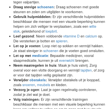
tegen valpartijen.
Draag stevige
schoenen
:
Draag schoenen met goede
steunen en zolen om uitglijden te voorkomen.
Gebruik hulpmiddelen:
Er zijn verschillende hulpmiddelen
beschikbaar die mensen met een visuele beperking kunnen
helpen om zich veiliger te verplaatsen, zoals een
witte
stok
, geleidehond of
loepbril
.
Leef gezond
: Neem voldoende
vitamine D
en
calcium
op.
Die versterken je botten en
spieren
.
Let op je voeten
: Loop niet op sokken en vermijd hakken.
Je staat steviger in
schoenen
die je voeten goed omsluiten.
Let op met
medicatie
: Bepaalde medicijnen, vooral
slaapmedicatie, kunnen je uit
evenwicht
brengen.
Neem maatregelen in huis
: Maak je huis valvrij. Zorg
overal voor een vlotte doorgang en vermijd
tapijten
, of zorg
er voor dat tapijten veilig geplaatst zijn.
Verwijder
obstakels
:
Verwijder obstakels uit je looppad,
zoals
snoeren
,
meubels
en kleden.
Verzorg je ogen
: Laat je ogen regelmatig controleren,
zodat je ziet wat je doet.
Volg trainingen:
Er zijn verschillende trainingen
beschikbaar die mensen met een visuele beperking kunnen