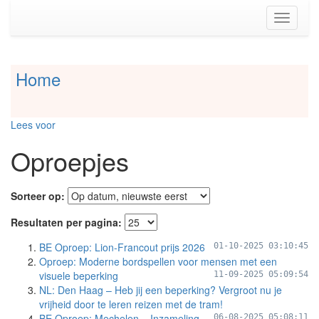
Spring
Toggle
naar
navigati
de
inhoud
(Accesskey
Home
Spring
1)
naar
Spring
Artikels
naar
Spring
de
Lees voor
naar
primaire
Info
zijbalk
Oproepjes
Spring
(Accesskey
naar
2)
Organisaties
Sorteer op:
Spring
naar
Resultaten per pagina:
Social
BE Oproep: Lion-Francout prijs 2026
media
01-10-2025 03:10:45
Oproep: Moderne bordspellen voor mensen met een
visuele beperking
11-09-2025 05:09:54
NL: Den Haag – Heb jij een beperking? Vergroot nu je
vrijheid door te leren reizen met de tram!
BE Oproep: Mechelen – Inzameling
06-08-2025 05:08:11