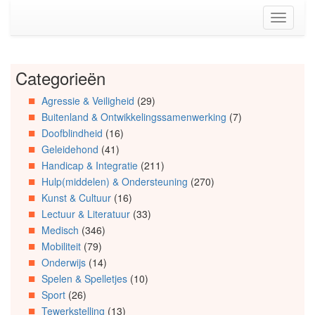
Spring
Toggle
naar
navigati
de
inhoud
(Accesskey
Categorieën
Spring
1)
naar
Spring
Agressie & Veiligheid
(29)
Artikels
naar
Buitenland & Ontwikkelingssamenwerking
(7)
Spring
de
naar
primaire
Doofblindheid
(16)
Info
zijbalk
Geleidehond
(41)
Spring
(Accesskey
Handicap & Integratie
(211)
naar
2)
Hulp(middelen) & Ondersteuning
(270)
Organisaties
Kunst & Cultuur
(16)
Spring
Lectuur & Literatuur
(33)
naar
Medisch
(346)
Social
media
Mobiliteit
(79)
Onderwijs
(14)
Spelen & Spelletjes
(10)
Sport
(26)
Tewerkstelling
(13)