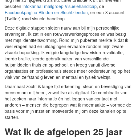
nog niet zo rijkgevuld als nu. Later breidde ik dit uit met een
besloten
infokanaal-mailgroep Visuelehandicap
, de
Facebookpagina Blinden en Slechtzienden
, en een X-account
(Twitter) rond visuele handicap.
Deze digitale stappen sloten nauw aan bij mijn persoonlijke
ervaringen. Ik zat in een rouwverwerkingsproces en was bezig
met mijn identiteitsvorming. Rond mijn puberteit merkte ik dat ik
veel vragen had en uitdagingen ervaarde rondom mijn zware
visuele beperking. Ik volgde langdurige low-vision-revalidatie,
leerde braille, leerde gebruikmaken van verschillende
hulpmiddelen thuis en op school, en kreeg vanuit diverse
organisaties en professionals steeds meer ondersteuning op het
vlak van zelfstandig leven en mentaal en fysiek welzijn.
Daarnaast zocht ik lange tijd erkenning, steun en bevestiging van
mensen om mij heen, zowel live als digitaal. De combinatie van
het zoeken naar informatie én het leggen van contact met
anderen – mensen die begrepen wat ik meemaakte – vormde de
basis voor mijn inzet en motiveerde mij om deze kanalen op te
starten.
Wat ik de afgelopen 25 jaar