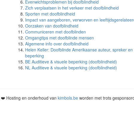
Evenwichtsproblemen bij doofblindheid
Zich verplaatsen in het verkeer met doofblindheid
Sporten met doofblindheid
Impact van aangeboren, verworven en leeftijdsgerelateer
Oorzaken van doofblindheid
Communiceren met doofblinden
Omgangtips met doofblinde mensen
Algemene info over doofblindheid
Helen Keller: Doofblinde Amerikaanse auteur, spreker en
beperking
BE Auditieve & visuele beperking (doofblindheid)
NL Auditieve & visuele beperking (doofblindheid)
• ❤️ Hosting en onderhoud van
kimbols.be
worden met trots gesponsor