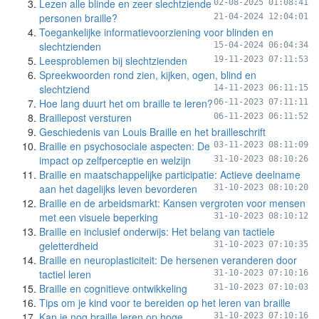
Lezen alle blinde en zeer slechtziende
02-08-2025 01:08:41
personen braille?
21-04-2024 12:04:01
Toegankelijke informatievoorziening voor blinden en
slechtzienden
15-04-2024 06:04:34
Leesproblemen bij slechtzienden
19-11-2023 07:11:53
Spreekwoorden rond zien, kijken, ogen, blind en
slechtziend
14-11-2023 06:11:15
Hoe lang duurt het om braille te leren?
06-11-2023 07:11:11
Braillepost versturen
06-11-2023 06:11:52
Geschiedenis van Louis Braille en het brailleschrift
Braille en psychosociale aspecten: De
03-11-2023 08:11:09
impact op zelfperceptie en welzijn
31-10-2023 08:10:26
Braille en maatschappelijke participatie: Actieve deelname
aan het dagelijks leven bevorderen
31-10-2023 08:10:20
Braille en de arbeidsmarkt: Kansen vergroten voor mensen
met een visuele beperking
31-10-2023 08:10:12
Braille en inclusief onderwijs: Het belang van tactiele
geletterdheid
31-10-2023 07:10:35
Braille en neuroplasticiteit: De hersenen veranderen door
tactiel leren
31-10-2023 07:10:16
Braille en cognitieve ontwikkeling
31-10-2023 07:10:03
Tips om je kind voor te bereiden op het leren van braille
Kan je nog braille leren op hoge
31-10-2023 07:10:16