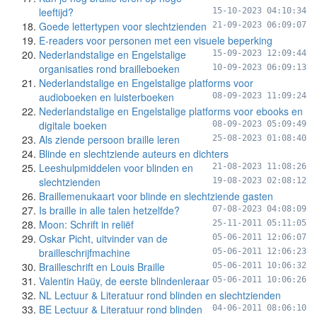
leeftijd?
15-10-2023 04:10:34
Goede lettertypen voor slechtzienden
21-09-2023 06:09:07
E-readers voor personen met een visuele beperking
Nederlandstalige en Engelstalige
15-09-2023 12:09:44
organisaties rond brailleboeken
10-09-2023 06:09:13
Nederlandstalige en Engelstalige platforms voor
audioboeken en luisterboeken
08-09-2023 11:09:24
Nederlandstalige en Engelstalige platforms voor ebooks en
digitale boeken
08-09-2023 05:09:49
Als ziende persoon braille leren
25-08-2023 01:08:40
Blinde en slechtziende auteurs en dichters
Leeshulpmiddelen voor blinden en
21-08-2023 11:08:26
slechtzienden
19-08-2023 02:08:12
Braillemenukaart voor blinde en slechtziende gasten
Is braille in alle talen hetzelfde?
07-08-2023 04:08:09
Moon: Schrift in reliëf
25-11-2011 05:11:05
Oskar Picht, uitvinder van de
05-06-2011 12:06:07
brailleschrijfmachine
05-06-2011 12:06:23
Brailleschrift en Louis Braille
05-06-2011 10:06:32
Valentin Haüy, de eerste blindenleraar
05-06-2011 10:06:26
NL Lectuur & Literatuur rond blinden en slechtzienden
BE Lectuur & Literatuur rond blinden
04-06-2011 08:06:10