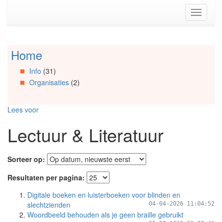
Spring
Toggle
naar
navigati
de
inhoud
(Accesskey
Home
Spring
1)
naar
Spring
Info
(31)
Artikels
naar
Organisaties
(2)
Spring
de
naar
primaire
Info
zijbalk
Lees voor
Spring
(Accesskey
naar
2)
Lectuur & Literatuur
Organisaties
Spring
naar
Sorteer op:
Social
media
Resultaten per pagina:
Digitale boeken en luisterboeken voor blinden en
slechtzienden
04-04-2026 11:04:52
Woordbeeld behouden als je geen braille gebruikt