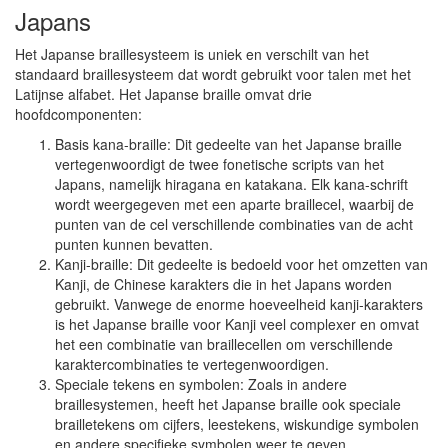
Japans
Het Japanse braillesysteem is uniek en verschilt van het
standaard braillesysteem dat wordt gebruikt voor talen met het
Latijnse alfabet. Het Japanse braille omvat drie
hoofdcomponenten:
Basis kana-braille: Dit gedeelte van het Japanse braille
vertegenwoordigt de twee fonetische scripts van het
Japans, namelijk hiragana en katakana. Elk kana-schrift
wordt weergegeven met een aparte braillecel, waarbij de
punten van de cel verschillende combinaties van de acht
punten kunnen bevatten.
Kanji-braille: Dit gedeelte is bedoeld voor het omzetten van
Kanji, de Chinese karakters die in het Japans worden
gebruikt. Vanwege de enorme hoeveelheid kanji-karakters
is het Japanse braille voor Kanji veel complexer en omvat
het een combinatie van braillecellen om verschillende
karaktercombinaties te vertegenwoordigen.
Speciale tekens en symbolen: Zoals in andere
braillesystemen, heeft het Japanse braille ook speciale
brailletekens om cijfers, leestekens, wiskundige symbolen
en andere specifieke symbolen weer te geven.