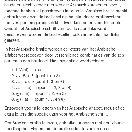
blinde en slechtziende mensen die Arabisch spreken en lezen,
toegang hebben tot geschreven informatie. Arabisch braille maakt
gebruik van dezelfde braillecel als het standaard braillesysteem,
met zes punten gerangschikt in twee kolommen van drie punten.
Omdat het Arabische schrift van rechts naar links wordt
geschreven, worden de braillecellen ook van rechts naar links
gelezen.
In het Arabische braille worden de letters van het Arabische
alfabet weergegeven door verschillende combinaties van de zes
punten in een braillecel. Hier zijn enkele voorbeelden:
ا (Alef): ⠁ (punt 1)
ب (Ba): ⠃ (punt 1 en 2)
ت (Ta): ⠞ (punt 1, 3 en 6)
ث (Tha): ⠹ (punt 1, 2, 3 en 4)
ج (Jim): ⠚ (punt 1, 2, en 5)
ح (Ha): ⠓ (punt 1, 5, en 6)
Enzovoort voor alle letters van het Arabische alfabet, inclusief de
extra letters die specifiek zijn voor het Arabische schrift.
Om Arabisch braille te lezen, gebruiken mensen met een visuele
handicap hun vingers om de braillecellen te voelen en de