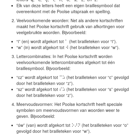
Elk van deze letters heeft een eigen braillesymbool dat
overeenkomt met de Poolse uitspraak en spelling.
Veelvoorkomende woorden: Net als andere kortschriften
maakt het Poolse kortschrift gebruik van afkortingen voor
veelgebruikte woorden. Bijvoorbeeld:
“i” (en) wordt afgekort tot ⠁ (het brailleteken voor “i”).
“w” (in) wordt afgekort tot ⠺ (het brailleteken voor “w”).
Lettercombinaties: In het Poolse kortschrift worden
veelvoorkomende lettercombinaties afgekort tot één
braillesymbool. Bijvoorbeeld:
“cz” wordt afgekort tot ⠉⠵ (het brailleteken voor “c” gevolgd
door het brailleteken voor “z”).
“sz” wordt afgekort tot ⠎⠵ (het brailleteken voor “s” gevolgd
door het brailleteken voor “z”).
Meervoudsvormen: Het Poolse kortschrift heeft speciale
symbolen om meervoudsvormen van woorden weer te
geven. Bijvoorbeeld:
“ów” (van) wordt afgekort tot ⠕⠜⠝ (het brailleteken voor “o”
gevolgd door het brailleteken voor “w”).