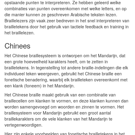
opstaande punten te interpreteren. Ze hebben geleerd welke
combinaties van punten overeenkomen met welke letters, en op
die manier kunnen ze geschreven Arabische teksten lezen.
Braillelezers zijn vaak zeer bedreven in het snel interpreteren van
brailletekens door het gebruik van tactiele feedback en training in
het braillelezen.
Chinees
Het Chinese braillesysteem is ontworpen om het Mandarijn, dat
een grote hoeveelheid karakters heeft, om te zetten in
brailletekens. In tegenstelling tot andere braille-indelingen die elk
individueel teken weergeven, gebruikt het Chinese braille een
fonetische benadering, waarbij elk brailleteken overeenkomt met
een klank (foneem) in het Mandarijn.
Het Chinese braille maakt gebruik van een combinatie van
braillecellen om klanken te vormen, en deze klanken kunnen dan
worden samengevoegd om woorden en zinnen te vormen. Het
braillesysteem voor Mandarijn gebruikt een groot aantal
braillekarakters om de vele klanken van het Mandarijn te
vertegenwoordigen.
Hier zijn enkele voorbeelden van fonetische brailletekens in het