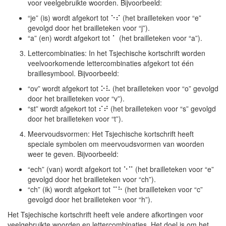
voor veelgebruikte woorden. Bijvoorbeeld:
“je” (is) wordt afgekort tot ⠑⠎ (het brailleteken voor “e”
gevolgd door het brailleteken voor “j”).
“a” (en) wordt afgekort tot ⠁ (het brailleteken voor “a”).
Lettercombinaties: In het Tsjechische kortschrift worden
veelvoorkomende lettercombinaties afgekort tot één
braillesymbool. Bijvoorbeeld:
“ov” wordt afgekort tot ⠕⠧ (het brailleteken voor “o” gevolgd
door het brailleteken voor “v”).
“st” wordt afgekort tot ⠎⠞ (het brailleteken voor “s” gevolgd
door het brailleteken voor “t”).
Meervoudsvormen: Het Tsjechische kortschrift heeft
speciale symbolen om meervoudsvormen van woorden
weer te geven. Bijvoorbeeld:
“ech” (van) wordt afgekort tot ⠑⠉ (het brailleteken voor “e”
gevolgd door het brailleteken voor “ch”).
“ch” (ik) wordt afgekort tot ⠉⠓ (het brailleteken voor “c”
gevolgd door het brailleteken voor “h”).
Het Tsjechische kortschrift heeft vele andere afkortingen voor
veelgebruikte woorden en lettercombinaties. Het doel is om het