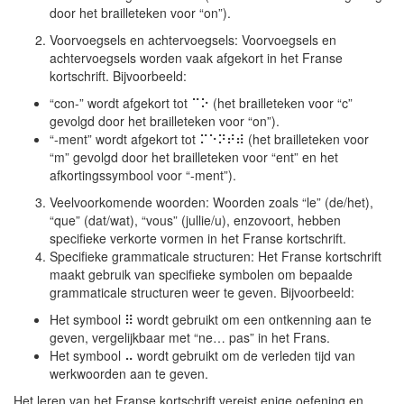
door het brailleteken voor “on”).
Voorvoegsels en achtervoegsels: Voorvoegsels en
achtervoegsels worden vaak afgekort in het Franse
kortschrift. Bijvoorbeeld:
“con-” wordt afgekort tot ⠉⠕ (het brailleteken voor “c”
gevolgd door het brailleteken voor “on”).
“-ment” wordt afgekort tot ⠍⠑⠝⠞⠾ (het brailleteken voor
“m” gevolgd door het brailleteken voor “ent” en het
afkortingssymbool voor “-ment”).
Veelvoorkomende woorden: Woorden zoals “le” (de/het),
“que” (dat/wat), “vous” (jullie/u), enzovoort, hebben
specifieke verkorte vormen in het Franse kortschrift.
Specifieke grammaticale structuren: Het Franse kortschrift
maakt gebruik van specifieke symbolen om bepaalde
grammaticale structuren weer te geven. Bijvoorbeeld:
Het symbool ⠿ wordt gebruikt om een ontkenning aan te
geven, vergelijkbaar met “ne… pas” in het Frans.
Het symbool ⠤ wordt gebruikt om de verleden tijd van
werkwoorden aan te geven.
Het leren van het Franse kortschrift vereist enige oefening en