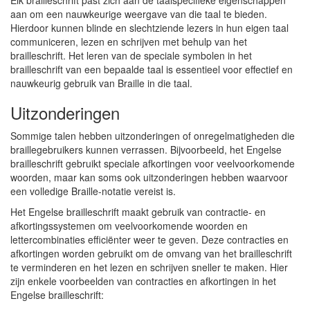
Elk brailleschrift past zich aan de taalspecifieke eigenschappen
aan om een nauwkeurige weergave van die taal te bieden.
Hierdoor kunnen blinde en slechtziende lezers in hun eigen taal
communiceren, lezen en schrijven met behulp van het
brailleschrift. Het leren van de speciale symbolen in het
brailleschrift van een bepaalde taal is essentieel voor effectief en
nauwkeurig gebruik van Braille in die taal.
Uitzonderingen
Sommige talen hebben uitzonderingen of onregelmatigheden die
braillegebruikers kunnen verrassen. Bijvoorbeeld, het Engelse
brailleschrift gebruikt speciale afkortingen voor veelvoorkomende
woorden, maar kan soms ook uitzonderingen hebben waarvoor
een volledige Braille-notatie vereist is.
Het Engelse brailleschrift maakt gebruik van contractie- en
afkortingssystemen om veelvoorkomende woorden en
lettercombinaties efficiënter weer te geven. Deze contracties en
afkortingen worden gebruikt om de omvang van het brailleschrift
te verminderen en het lezen en schrijven sneller te maken. Hier
zijn enkele voorbeelden van contracties en afkortingen in het
Engelse brailleschrift: