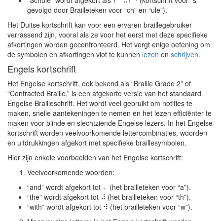
“Schule” wordt afgekort als ⠎⠉⠥⠇⠑ (kortschrift voor “s”
gevolgd door Brailleteken voor “ch” en “ule”).
Het Duitse kortschrift kan voor een ervaren braillegebruiker
verrassend zijn, vooral als ze voor het eerst met deze specifieke
afkortingen worden geconfronteerd. Het vergt enige oefening om
de symbolen en afkortingen vlot te kunnen
lezen
en
schrijven
.
Engels kortschrift
Het Engelse kortschrift, ook bekend als “Braille Grade 2” of
“Contracted Braille,” is een afgekorte versie van het standaard
Engelse Brailleschrift. Het wordt veel gebruikt om notities te
maken, snelle aantekeningen te nemen en het lezen efficiënter te
maken voor blinde en slechtziende Engelse lezers. In het Engelse
kortschrift worden veelvoorkomende lettercombinaties, woorden
en uitdrukkingen afgekort met specifieke braillesymbolen.
Hier zijn enkele voorbeelden van het Engelse kortschrift:
Veelvoorkomende woorden:
“and” wordt afgekort tot ⠄ (het brailleteken voor “a”).
“the” wordt afgekort tot ⠼ (het brailleteken voor “th”).
“with” wordt afgekort tot ⠺ (het brailleteken voor “w”).