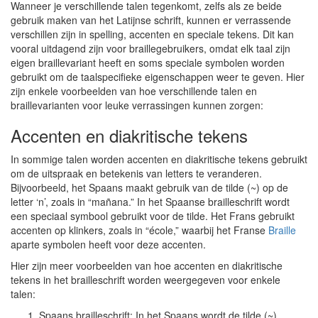
Wanneer je verschillende talen tegenkomt, zelfs als ze beide
gebruik maken van het Latijnse schrift, kunnen er verrassende
verschillen zijn in spelling, accenten en speciale tekens. Dit kan
vooral uitdagend zijn voor braillegebruikers, omdat elk taal zijn
eigen braillevariant heeft en soms speciale symbolen worden
gebruikt om de taalspecifieke eigenschappen weer te geven. Hier
zijn enkele voorbeelden van hoe verschillende talen en
braillevarianten voor leuke verrassingen kunnen zorgen:
Accenten en diakritische tekens
In sommige talen worden accenten en diakritische tekens gebruikt
om de uitspraak en betekenis van letters te veranderen.
Bijvoorbeeld, het Spaans maakt gebruik van de tilde (~) op de
letter ‘n’, zoals in “mañana.” In het Spaanse brailleschrift wordt
een speciaal symbool gebruikt voor de tilde. Het Frans gebruikt
accenten op klinkers, zoals in “école,” waarbij het Franse
Braille
aparte symbolen heeft voor deze accenten.
Hier zijn meer voorbeelden van hoe accenten en diakritische
tekens in het brailleschrift worden weergegeven voor enkele
talen:
Spaans brailleschrift: In het Spaans wordt de tilde (~)