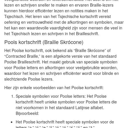
lezen en schrijven sneller te maken en ervaren Braille-lezers
kunnen hierdoor efficiënter lezen en notities maken in het
Tsjechisch. Het leren van het Tsjechische kortschrift vereist
oefening en vertrouwdheid met de afkortingen en symbolen, maar
het kan een waardevolle vaardigheid zijn voor mensen die veel in
het Tsjechisch lezen en schrijven in het Brailleschrift.
Pools kortschrift (Braille Skrócone)
Het Poolse kortschrift, ook bekend als “Braille Skrócone” of
“Contracted Braille,” is een afgekorte versie van het standaard
Poolse Brailleschrift. Het maakt gebruik van speciale symbolen
voor Poolse letters en afkortingen voor veelgebruikte woorden,
waardoor het lezen en schrijven efficiënter wordt voor blinde en
slechtziende Poolse lezers.
Hier zijn enkele voorbeelden van het Poolse kortschrift:
Speciale symbolen voor Poolse letters: Het Poolse
kortschrift heeft unieke symbolen voor Poolse letters die
niet voorkomen in het standaard Latijnse alfabet.
Bijvoorbeeld:
Het Poolse kortschrift heeft speciale symbolen voor de
letters “ą,” “ć,” “ę,” “ł,” “ń,” “ó,” “ś,” “ź,” en “ż.”