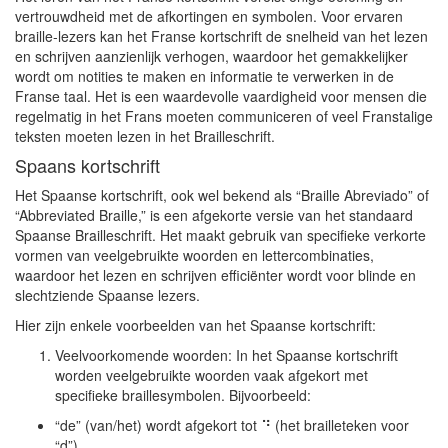
vertrouwdheid met de afkortingen en symbolen. Voor ervaren
braille-lezers kan het Franse kortschrift de snelheid van het lezen
en schrijven aanzienlijk verhogen, waardoor het gemakkelijker
wordt om notities te maken en informatie te verwerken in de
Franse taal. Het is een waardevolle vaardigheid voor mensen die
regelmatig in het Frans moeten communiceren of veel Franstalige
teksten moeten lezen in het Brailleschrift.
Spaans kortschrift
Het Spaanse kortschrift, ook wel bekend als “Braille Abreviado” of
“Abbreviated Braille,” is een afgekorte versie van het standaard
Spaanse Brailleschrift. Het maakt gebruik van specifieke verkorte
vormen van veelgebruikte woorden en lettercombinaties,
waardoor het lezen en schrijven efficiënter wordt voor blinde en
slechtziende Spaanse lezers.
Hier zijn enkele voorbeelden van het Spaanse kortschrift:
Veelvoorkomende woorden: In het Spaanse kortschrift
worden veelgebruikte woorden vaak afgekort met
specifieke braillesymbolen. Bijvoorbeeld:
“de” (van/het) wordt afgekort tot ⠙ (het brailleteken voor
“d”).