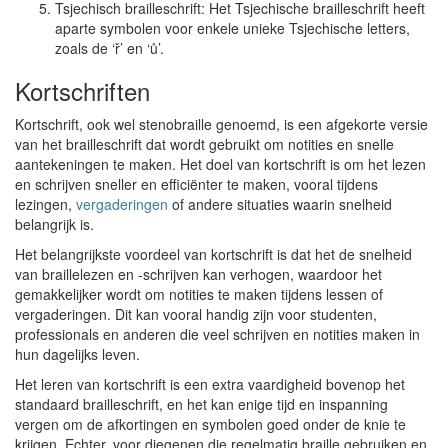
Tsjechisch brailleschrift: Het Tsjechische brailleschrift heeft
aparte symbolen voor enkele unieke Tsjechische letters,
zoals de ‘ř’ en ‘ů’.
Kortschriften
Kortschrift, ook wel stenobraille genoemd, is een afgekorte versie
van het brailleschrift dat wordt gebruikt om notities en snelle
aantekeningen te maken. Het doel van kortschrift is om het lezen
en schrijven sneller en efficiënter te maken, vooral tijdens
lezingen,
vergaderingen
of andere situaties waarin snelheid
belangrijk is.
Het belangrijkste voordeel van kortschrift is dat het de snelheid
van braillelezen en -schrijven kan verhogen, waardoor het
gemakkelijker wordt om notities te maken tijdens lessen of
vergaderingen. Dit kan vooral handig zijn voor studenten,
professionals en anderen die veel schrijven en notities maken in
hun dagelijks leven.
Het leren van kortschrift is een extra vaardigheid bovenop het
standaard brailleschrift, en het kan enige tijd en inspanning
vergen om de afkortingen en symbolen goed onder de knie te
krijgen. Echter, voor diegenen die regelmatig braille gebruiken en