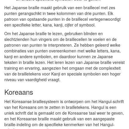
Het Japanse braille maakt gebruik van een braillecel met zes
punten gerangschikt in twee kolommen van drie punten. Elk
patroon van opstaande punten in de braillecel vertegenwoordigt
een specifieke letter, kana, kanji, cijfer of symbool.
Om het Japanse braille te lezen, gebruiken blinden en
slechtzienden hun vingers om de braillecellen te voelen en de
patronen van punten te interpreteren. Ze hebben geleerd welke
combinaties van punten overeenkomen met welke letters, kana,
kanji en andere symbolen, en daardoor kunnen ze Japanse
teksten in braille lezen. Het leren lezen van Japanse braille vereist
training en ervaring, aangezien het omgaan met de complexiteit
van de brailletekens voor Kanji en speciale symbolen een hoger
niveau van vaardigheid vraagt.
Koreaans
Het Koreaanse braillesysteem is ontworpen om het Hangul-schrift
van het Koreaans om te zetten in brailletekens. Hangul is een
uniek schrift dat is gemaakt om de Koreaanse taal weer te geven,
en het Koreaanse braille maakt gebruik van een aangepaste
braille-indeling om de specifieke kenmerken van het Hangul-