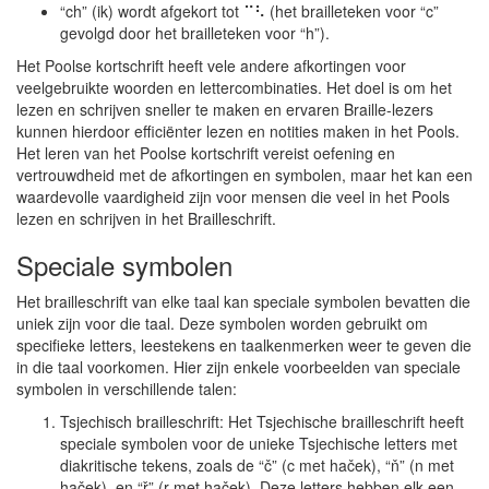
“ch” (ik) wordt afgekort tot ⠉⠣ (het brailleteken voor “c”
gevolgd door het brailleteken voor “h”).
Het Poolse kortschrift heeft vele andere afkortingen voor
veelgebruikte woorden en lettercombinaties. Het doel is om het
lezen en schrijven sneller te maken en ervaren Braille-lezers
kunnen hierdoor efficiënter lezen en notities maken in het Pools.
Het leren van het Poolse kortschrift vereist oefening en
vertrouwdheid met de afkortingen en symbolen, maar het kan een
waardevolle vaardigheid zijn voor mensen die veel in het Pools
lezen en schrijven in het Brailleschrift.
Speciale symbolen
Het brailleschrift van elke taal kan speciale symbolen bevatten die
uniek zijn voor die taal. Deze symbolen worden gebruikt om
specifieke letters, leestekens en taalkenmerken weer te geven die
in die taal voorkomen. Hier zijn enkele voorbeelden van speciale
symbolen in verschillende talen:
Tsjechisch brailleschrift: Het Tsjechische brailleschrift heeft
speciale symbolen voor de unieke Tsjechische letters met
diakritische tekens, zoals de “č” (c met haček), “ň” (n met
haček), en “ř” (r met haček). Deze letters hebben elk een