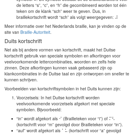
de letters “s”, “c”, en “h” die gecombineerd worden tot één
teken om de klank “sch” weer te geven. Dus, in
braillekortschrift wordt “sch” als volgt weergegeven: ⠼
Meer informatie over het Nederlands braille, kan je vinden op de
site van
Braille-Autoriteit
.
Duits kortschrift
Net als bij andere vormen van kortschrift, maakt het Duitse
kortschrift gebruik van speciale symbolen en afkortingen voor
veelvoorkomende lettercombinaties, woorden en zelfs hele
zinnen. Deze afkortingen kunnen vaak gebaseerd zijn op
klankcombinaties in de Duitse taal en zijn ontworpen om sneller te
kunnen schrijven.
Voorbeelden van kortschriftsymbolen in het Duits kunnen zijn:
Voorzetsels: In het Duitse kortschrift worden
veelvoorkomende voorzetsels afgekort met speciale
symbolen. Bijvoorbeeld:
“in” wordt afgekort als ⠊ (Brailleteken voor “i”) of ⠍⠣
(kortschrift voor “m” gevolgd door Brailleteken voor “in”).
“auf” wordt afgekort als ⠁⠥ (kortschrift voor “a” gevolgd