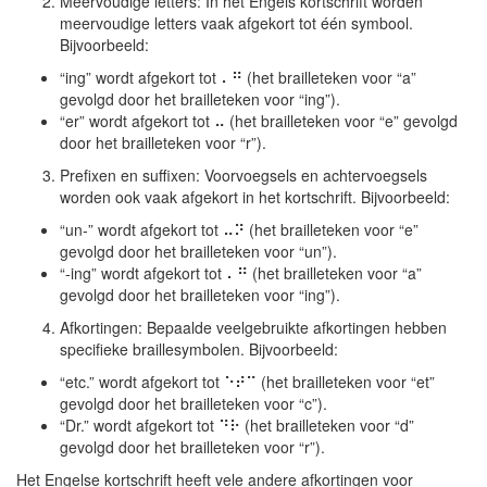
Meervoudige letters: In het Engels kortschrift worden
meervoudige letters vaak afgekort tot één symbool.
Bijvoorbeeld:
“ing” wordt afgekort tot ⠄⠛ (het brailleteken voor “a”
gevolgd door het brailleteken voor “ing”).
“er” wordt afgekort tot ⠤ (het brailleteken voor “e” gevolgd
door het brailleteken voor “r”).
Prefixen en suffixen: Voorvoegsels en achtervoegsels
worden ook vaak afgekort in het kortschrift. Bijvoorbeeld:
“un-” wordt afgekort tot ⠤⠝ (het brailleteken voor “e”
gevolgd door het brailleteken voor “un”).
“-ing” wordt afgekort tot ⠄⠛ (het brailleteken voor “a”
gevolgd door het brailleteken voor “ing”).
Afkortingen: Bepaalde veelgebruikte afkortingen hebben
specifieke braillesymbolen. Bijvoorbeeld:
“etc.” wordt afgekort tot ⠑⠞⠉ (het brailleteken voor “et”
gevolgd door het brailleteken voor “c”).
“Dr.” wordt afgekort tot ⠙⠗ (het brailleteken voor “d”
gevolgd door het brailleteken voor “r”).
Het Engelse kortschrift heeft vele andere afkortingen voor