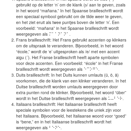
gebruikt op de letter ‘n’ om de klank /ɲ/ aan te geven, zoals
in het woord “mañana.” In het Spaanse brailleschrift wordt
een speciaal symbool gebruikt om de tilde weer te geven,
en het ziet eruit als twee puntjes boven de letter ‘n’. Een
voorbeeld: “mañana” in het Spaanse brailleschrift wordt
weergegeven als ⠍⠁⠁⠝⠁⠝⠁.
Frans brailleschrift: Het Frans gebruikt accenten op klinkers
om de uitspraak te veranderen. Bijvoorbeeld, in het woord
“école,” wordt de ‘e’ uitgesproken als /e/ met een accent
aigu (´). Het Franse brailleschrift heeft aparte symbolen
voor deze accenten. Een voorbeeld: “école” in het Franse
brailleschrift wordt weergegeven als ⠑⠉⠕⠛⠑.
Duits brailleschrift: In het Duits kunnen umlauts (ü, ö, ä)
voorkomen, die de klank van een klinker veranderen. In het
Duitse brailleschrift worden umlauts weergegeven door
extra punten rond de klinker. Bijvoorbeeld, het woord “über”
wordt in het Duitse brailleschrift weergegeven als ⠥⠤⠃⠑⠗.
Italiaans brailleschrift: Het Italiaanse brailleschrift heeft
speciale symbolen voor de leestekens die uniek zijn voor
het Italiaans. Bijvoorbeeld, het Italiaanse woord voor “goed”
is “bene,” en in het Italiaanse brailleschrift wordt het
weergegeven als ⠃⠑⠝⠑.