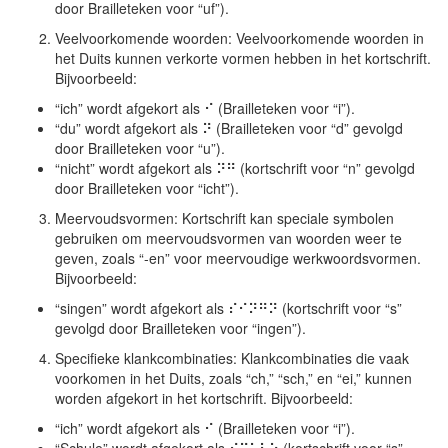
door Brailleteken voor “uf”).
Veelvoorkomende woorden: Veelvoorkomende woorden in
het Duits kunnen verkorte vormen hebben in het kortschrift.
Bijvoorbeeld:
“ich” wordt afgekort als ⠊ (Brailleteken voor “i”).
“du” wordt afgekort als ⠝ (Brailleteken voor “d” gevolgd
door Brailleteken voor “u”).
“nicht” wordt afgekort als ⠝⠛ (kortschrift voor “n” gevolgd
door Brailleteken voor “icht”).
Meervoudsvormen: Kortschrift kan speciale symbolen
gebruiken om meervoudsvormen van woorden weer te
geven, zoals “-en” voor meervoudige werkwoordsvormen.
Bijvoorbeeld:
“singen” wordt afgekort als ⠎⠊⠝⠛⠝ (kortschrift voor “s”
gevolgd door Brailleteken voor “ingen”).
Specifieke klankcombinaties: Klankcombinaties die vaak
voorkomen in het Duits, zoals “ch,” “sch,” en “ei,” kunnen
worden afgekort in het kortschrift. Bijvoorbeeld:
“ich” wordt afgekort als ⠊ (Brailleteken voor “i”).