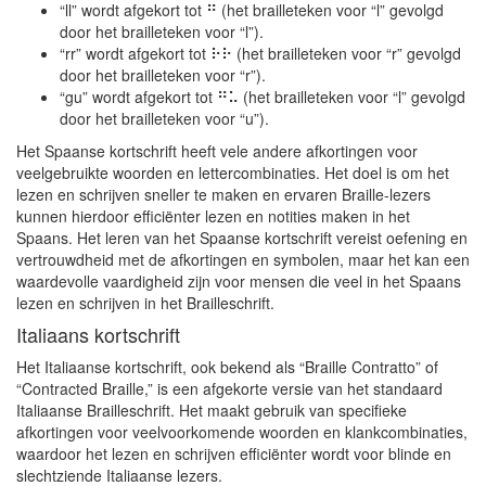
“ll” wordt afgekort tot ⠛ (het brailleteken voor “l” gevolgd
door het brailleteken voor “l”).
“rr” wordt afgekort tot ⠗⠗ (het brailleteken voor “r” gevolgd
door het brailleteken voor “r”).
“gu” wordt afgekort tot ⠛⠥ (het brailleteken voor “l” gevolgd
door het brailleteken voor “u”).
Het Spaanse kortschrift heeft vele andere afkortingen voor
veelgebruikte woorden en lettercombinaties. Het doel is om het
lezen en schrijven sneller te maken en ervaren Braille-lezers
kunnen hierdoor efficiënter lezen en notities maken in het
Spaans. Het leren van het Spaanse kortschrift vereist oefening en
vertrouwdheid met de afkortingen en symbolen, maar het kan een
waardevolle vaardigheid zijn voor mensen die veel in het Spaans
lezen en schrijven in het Brailleschrift.
Italiaans kortschrift
Het Italiaanse kortschrift, ook bekend als “Braille Contratto” of
“Contracted Braille,” is een afgekorte versie van het standaard
Italiaanse Brailleschrift. Het maakt gebruik van specifieke
afkortingen voor veelvoorkomende woorden en klankcombinaties,
waardoor het lezen en schrijven efficiënter wordt voor blinde en
slechtziende Italiaanse lezers.