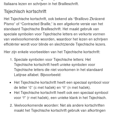
Italiaans lezen en schrijven in het Brailleschrift.
Tsjechisch kortschrift
Het Tsjechische kortschrift, ook bekend als “Braillovo Zkrácené
Písmo” of “Contracted Braille,” is een afgekorte versie van het
standaard Tsjechische Brailleschrift. Het maakt gebruik van
speciale symbolen voor Tsjechische letters en verkorte vormen
van veelvoorkomende woorden, waardoor het lezen en schrijven
efficiënter wordt voor blinde en slechtziende Tsjechische lezers.
Hier zijn enkele voorbeelden van het Tsjechische kortschrift:
Speciale symbolen voor Tsjechische letters: Het
Tsjechische kortschrift heeft unieke symbolen voor
Tsjechische letters die niet voorkomen in het standaard
Latijnse alfabet. Bijvoorbeeld:
Het Tsjechische kortschrift heeft een speciaal symbool voor
de letter “č” (c met haček) en “ň” (n met haček).
Het Tsjechische kortschrift heeft ook een speciaal symbool
voor “ř” (r met haček), een unieke klank in het Tsjechisch.
Veelvoorkomende woorden: Net als andere kortschriften
maakt het Tsjechische kortschrift gebruik van afkortingen