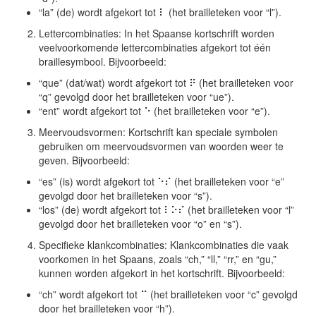
“la” (de) wordt afgekort tot ⠇ (het brailleteken voor “l”).
Lettercombinaties: In het Spaanse kortschrift worden
veelvoorkomende lettercombinaties afgekort tot één
braillesymbool. Bijvoorbeeld:
“que” (dat/wat) wordt afgekort tot ⠟ (het brailleteken voor
“q” gevolgd door het brailleteken voor “ue”).
“ent” wordt afgekort tot ⠑ (het brailleteken voor “e”).
Meervoudsvormen: Kortschrift kan speciale symbolen
gebruiken om meervoudsvormen van woorden weer te
geven. Bijvoorbeeld:
“es” (is) wordt afgekort tot ⠑⠎ (het brailleteken voor “e”
gevolgd door het brailleteken voor “s”).
“los” (de) wordt afgekort tot ⠇⠕⠎ (het brailleteken voor “l”
gevolgd door het brailleteken voor “o” en “s”).
Specifieke klankcombinaties: Klankcombinaties die vaak
voorkomen in het Spaans, zoals “ch,” “ll,” “rr,” en “gu,”
kunnen worden afgekort in het kortschrift. Bijvoorbeeld:
“ch” wordt afgekort tot ⠉ (het brailleteken voor “c” gevolgd
door het brailleteken voor “h”).