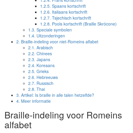
1.2.4.
Frans kortschrift
1.2.5.
Spaans kortschrift
1.2.6.
Italiaans kortschrift
1.2.7.
Tsjechisch kortschrift
1.2.8.
Pools kortschrift (Braille Skrócone)
1.3.
Speciale symbolen
1.4.
Uitzonderingen
2.
Braille-indeling voor niet-Romeins alfabet
2.1.
Arabisch
2.2.
Chinees
2.3.
Japans
2.4.
Koreaans
2.5.
Grieks
2.6.
Hebreeuws
2.7.
Russisch
2.8.
Thai
3.
Artikel: Is braille in alle talen hetzelfde?
4.
Meer informatie
Braille-indeling voor Romeins
alfabet