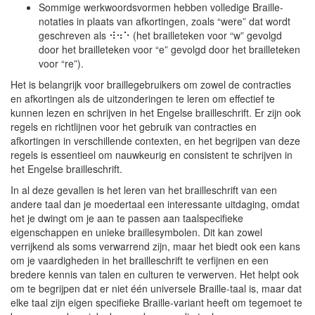
Sommige werkwoordsvormen hebben volledige Braille-
notaties in plaats van afkortingen, zoals “were” dat wordt
geschreven als ⠺⠲⠑ (het brailleteken voor “w” gevolgd
door het brailleteken voor “e” gevolgd door het brailleteken
voor “re”).
Het is belangrijk voor braillegebruikers om zowel de contracties
en afkortingen als de uitzonderingen te leren om effectief te
kunnen lezen en schrijven in het Engelse brailleschrift. Er zijn ook
regels en richtlijnen voor het gebruik van contracties en
afkortingen in verschillende contexten, en het begrijpen van deze
regels is essentieel om nauwkeurig en consistent te schrijven in
het Engelse brailleschrift.
In al deze gevallen is het leren van het brailleschrift van een
andere taal dan je moedertaal een interessante uitdaging, omdat
het je dwingt om je aan te passen aan taalspecifieke
eigenschappen en unieke braillesymbolen. Dit kan zowel
verrijkend als soms verwarrend zijn, maar het biedt ook een kans
om je vaardigheden in het brailleschrift te verfijnen en een
bredere kennis van talen en culturen te verwerven. Het helpt ook
om te begrijpen dat er niet één universele Braille-taal is, maar dat
elke taal zijn eigen specifieke Braille-variant heeft om tegemoet te