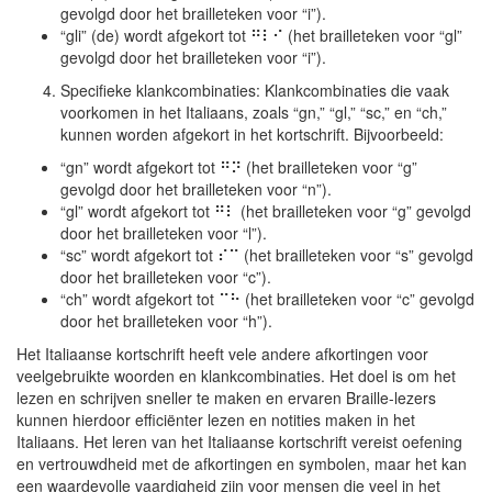
gevolgd door het brailleteken voor “i”).
“gli” (de) wordt afgekort tot ⠛⠇⠊ (het brailleteken voor “gl”
gevolgd door het brailleteken voor “i”).
Specifieke klankcombinaties: Klankcombinaties die vaak
voorkomen in het Italiaans, zoals “gn,” “gl,” “sc,” en “ch,”
kunnen worden afgekort in het kortschrift. Bijvoorbeeld:
“gn” wordt afgekort tot ⠛⠝ (het brailleteken voor “g”
gevolgd door het brailleteken voor “n”).
“gl” wordt afgekort tot ⠛⠇ (het brailleteken voor “g” gevolgd
door het brailleteken voor “l”).
“sc” wordt afgekort tot ⠎⠉ (het brailleteken voor “s” gevolgd
door het brailleteken voor “c”).
“ch” wordt afgekort tot ⠉⠓ (het brailleteken voor “c” gevolgd
door het brailleteken voor “h”).
Het Italiaanse kortschrift heeft vele andere afkortingen voor
veelgebruikte woorden en klankcombinaties. Het doel is om het
lezen en schrijven sneller te maken en ervaren Braille-lezers
kunnen hierdoor efficiënter lezen en notities maken in het
Italiaans. Het leren van het Italiaanse kortschrift vereist oefening
en vertrouwdheid met de afkortingen en symbolen, maar het kan
een waardevolle vaardigheid zijn voor mensen die veel in het