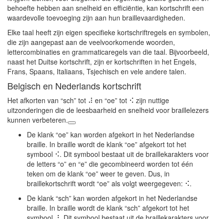
behoefte hebben aan snelheid en efficiëntie, kan kortschrift een
waardevolle toevoeging zijn aan hun braillevaardigheden.
Elke taal heeft zijn eigen specifieke kortschriftregels en symbolen,
die zijn aangepast aan de veelvoorkomende woorden,
lettercombinaties en grammaticaregels van die taal. Bijvoorbeeld,
naast het Duitse kortschrift, zijn er kortschriften in het Engels,
Frans, Spaans, Italiaans, Tsjechisch en vele andere talen.
Belgisch en Nederlands kortschrift
Het afkorten van “sch” tot ⠼ en “oe” tot ⠪ zijn nuttige
uitzonderingen die de leesbaarheid en snelheid voor braillelezers
kunnen verbeteren.
De klank “oe” kan worden afgekort in het Nederlandse
braille. In braille wordt de klank “oe” afgekort tot het
symbool ⠪. Dit symbool bestaat uit de braillekarakters voor
de letters “o” en “e” die gecombineerd worden tot één
teken om de klank “oe” weer te geven. Dus, in
braillekortschrift wordt “oe” als volgt weergegeven: ⠪.
De klank “sch” kan worden afgekort in het Nederlandse
braille. In braille wordt de klank “sch” afgekort tot het
symbool ⠼. Dit symbool bestaat uit de braillekarakters voor