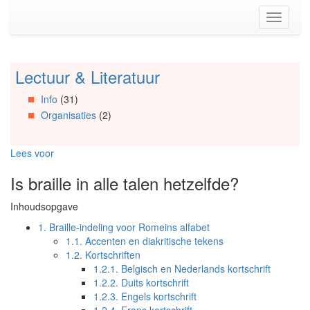
Spring
Toggle
naar
navigati
de
inhoud
(Accesskey
Lectuur & Literatuur
Spring
1)
naar
Spring
Info
(31)
Artikels
naar
Organisaties
(2)
Spring
de
naar
primaire
Info
zijbalk
Lees voor
Spring
(Accesskey
naar
2)
Is braille in alle talen hetzelfde?
Organisaties
Spring
Inhoudsopgave
naar
Social
1.
Braille-indeling voor Romeins alfabet
media
1.1.
Accenten en diakritische tekens
1.2.
Kortschriften
1.2.1.
Belgisch en Nederlands kortschrift
1.2.2.
Duits kortschrift
1.2.3.
Engels kortschrift