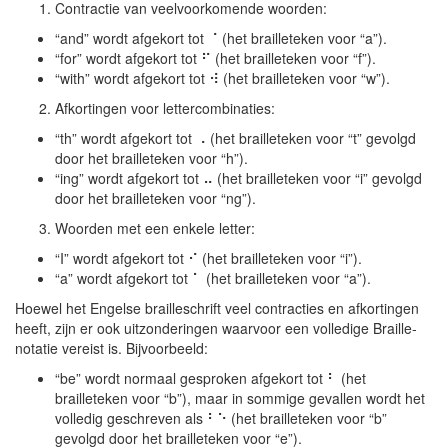
Contractie van veelvoorkomende woorden:
“and” wordt afgekort tot ⠈ (het brailleteken voor “a”).
“for” wordt afgekort tot ⠋ (het brailleteken voor “f”).
“with” wordt afgekort tot ⠺ (het brailleteken voor “w”).
Afkortingen voor lettercombinaties:
“th” wordt afgekort tot ⠠ (het brailleteken voor “t” gevolgd
door het brailleteken voor “h”).
“ing” wordt afgekort tot ⠤ (het brailleteken voor “i” gevolgd
door het brailleteken voor “ng”).
Woorden met een enkele letter:
“I” wordt afgekort tot ⠊ (het brailleteken voor “i”).
“a” wordt afgekort tot ⠁ (het brailleteken voor “a”).
Hoewel het Engelse brailleschrift veel contracties en afkortingen
heeft, zijn er ook uitzonderingen waarvoor een volledige Braille-
notatie vereist is. Bijvoorbeeld:
“be” wordt normaal gesproken afgekort tot ⠃ (het
brailleteken voor “b”), maar in sommige gevallen wordt het
volledig geschreven als ⠃⠑ (het brailleteken voor “b”
gevolgd door het brailleteken voor “e”).