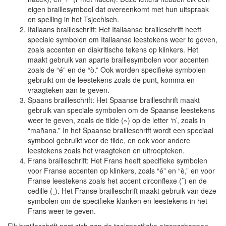
eigen braillesymbool dat overeenkomt met hun uitspraak
en spelling in het Tsjechisch.
Italiaans brailleschrift: Het Italiaanse brailleschrift heeft
speciale symbolen om Italiaanse leestekens weer te geven,
zoals accenten en diakritische tekens op klinkers. Het
maakt gebruik van aparte braillesymbolen voor accenten
zoals de “é” en de “ò.” Ook worden specifieke symbolen
gebruikt om de leestekens zoals de punt, komma en
vraagteken aan te geven.
Spaans brailleschrift: Het Spaanse brailleschrift maakt
gebruik van speciale symbolen om de Spaanse leestekens
weer te geven, zoals de tilde (~) op de letter ‘n’, zoals in
“mañana.” In het Spaanse brailleschrift wordt een speciaal
symbool gebruikt voor de tilde, en ook voor andere
leestekens zoals het vraagteken en uitroepteken.
Frans brailleschrift: Het Frans heeft specifieke symbolen
voor Franse accenten op klinkers, zoals “é” en “è,” en voor
Franse leestekens zoals het accent circonflexe (ˆ) en de
cedille (¸). Het Franse brailleschrift maakt gebruik van deze
symbolen om de specifieke klanken en leestekens in het
Frans weer te geven.