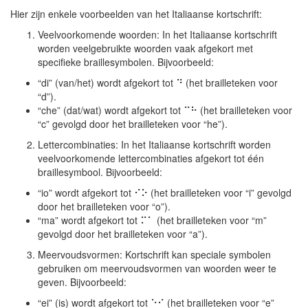
Hier zijn enkele voorbeelden van het Italiaanse kortschrift:
Veelvoorkomende woorden: In het Italiaanse kortschrift
worden veelgebruikte woorden vaak afgekort met
specifieke braillesymbolen. Bijvoorbeeld:
“di” (van/het) wordt afgekort tot ⠙ (het brailleteken voor
“d”).
“che” (dat/wat) wordt afgekort tot ⠉⠓ (het brailleteken voor
“c” gevolgd door het brailleteken voor “he”).
Lettercombinaties: In het Italiaanse kortschrift worden
veelvoorkomende lettercombinaties afgekort tot één
braillesymbool. Bijvoorbeeld:
“io” wordt afgekort tot ⠊⠕ (het brailleteken voor “i” gevolgd
door het brailleteken voor “o”).
“ma” wordt afgekort tot ⠍⠁ (het brailleteken voor “m”
gevolgd door het brailleteken voor “a”).
Meervoudsvormen: Kortschrift kan speciale symbolen
gebruiken om meervoudsvormen van woorden weer te
geven. Bijvoorbeeld:
“ei” (is) wordt afgekort tot ⠑⠊ (het brailleteken voor “e”