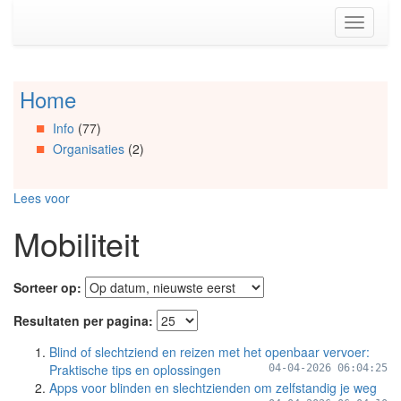
Spring
Toggle
naar
navigati
de
inhoud
(Accesskey
Home
Spring
1)
naar
Spring
Info
(77)
Artikels
naar
Organisaties
(2)
Spring
de
naar
primaire
Info
zijbalk
Lees voor
Spring
(Accesskey
naar
2)
Mobiliteit
Organisaties
Spring
naar
Sorteer op:
Social
media
Resultaten per pagina:
Blind of slechtziend en reizen met het openbaar vervoer:
Praktische tips en oplossingen
04-04-2026 06:04:25
Apps voor blinden en slechtzienden om zelfstandig je weg