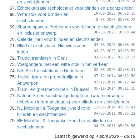
en slechtzienden
19-08-2023 01:08:14
Echolokalisatie (echolocatie) voor blinden en slechtzienden
Witte stok voor blinden en
19-08-2023 06:08:15
slechtzienden
18-08-2023 05:08:22
Shared spaces: Problemen voor blinden en slechtzienden
en inclusief ontwerp
06-08-2023 10:08:44
Geleidelijnen voor blinden en slechtzienden
Blind of slechtziend: Nieuwe routes
04-08-2023 06:08:46
lopen
03-08-2023 03:08:59
Traject tramlijnen in Gent
03-08-2023 01:08:17
Voetgangers met een witte stok in het verkeer
NS: Alle treinstations in Nederland
02-08-2023 02:08:31
Traject tram- en premetrolijnen in
07-12-2014 06:12:58
Antwerpen
07-12-2014 06:12:44
Tram- en (pre)metrolijnen in Brussel
05-11-2014 09:11:15
Natuurlijke en kunstmatige looplijnen (waarschuwings-,
ribbel- en informatietegels) voor blinden en slechtzienden
NL Mobiliteit & Toegankelijkheid rond
11-05-2014 03:05:41
blinden en slechtzienden
04-06-2011 08:06:22
BE Mobiliteit & Toegankelijkheid rond blinden en
slechtzienden
04-06-2011 05:06:56
Laatst bijgewerkt op
4 april 2026 – 06:18