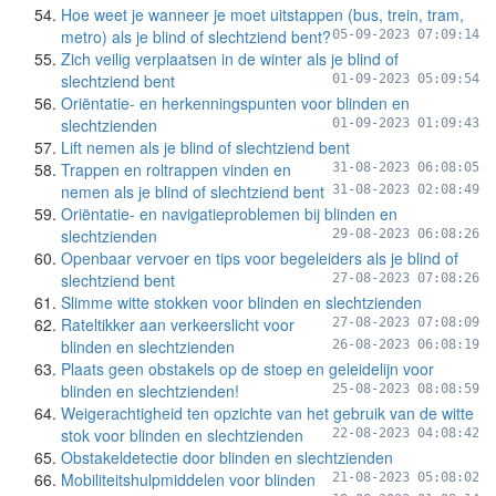
Hoe weet je wanneer je moet uitstappen (bus, trein, tram,
metro) als je blind of slechtziend bent?
05-09-2023 07:09:14
Zich veilig verplaatsen in de winter als je blind of
slechtziend bent
01-09-2023 05:09:54
Oriëntatie- en herkenningspunten voor blinden en
slechtzienden
01-09-2023 01:09:43
Lift nemen als je blind of slechtziend bent
Trappen en roltrappen vinden en
31-08-2023 06:08:05
nemen als je blind of slechtziend bent
31-08-2023 02:08:49
Oriëntatie- en navigatieproblemen bij blinden en
slechtzienden
29-08-2023 06:08:26
Openbaar vervoer en tips voor begeleiders als je blind of
slechtziend bent
27-08-2023 07:08:26
Slimme witte stokken voor blinden en slechtzienden
Rateltikker aan verkeerslicht voor
27-08-2023 07:08:09
blinden en slechtzienden
26-08-2023 06:08:19
Plaats geen obstakels op de stoep en geleidelijn voor
blinden en slechtzienden!
25-08-2023 08:08:59
Weigerachtigheid ten opzichte van het gebruik van de witte
stok voor blinden en slechtzienden
22-08-2023 04:08:42
Obstakeldetectie door blinden en slechtzienden
Mobiliteitshulpmiddelen voor blinden
21-08-2023 05:08:02