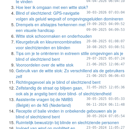
te vinden
04-04-2026 06:04:10
Hoe leer ik omgaan met een witte stok?
Blind of slechtziend: GPS-navigatie
30-03-2026 07:03:04
volgen als geluid wegvalt of omgevingsgeluiden domineren
Drempels en afstapjes herkennen met
19-09-2025 04:09:52
een visuele handicap
09-09-2025 04:09:53
Witte stok schoonmaken en onderhouden
Kleurgebruik en kleurencombinaties
20-08-2025 01:08:07
voor slechtzienden en blinden
10-08-2025 03:08:51
Tips om je te oriënteren in extreem stille omgevingen als je
blind of slechtziend bent
29-07-2025 05:07:24
Vooroordelen over de witte stok
21-06-2025 12:06:47
Gebruik van de witte stok: Zo verschillend als de gebruikers
zelf
21-06-2025 06:06:43
Richtingsgevoel als je blind of slechtziend bent
Zelfstandig de straat op blijven gaan,
31-05-2025 12:05:36
ook als je angstig bent door blind- of slechtziendheid
Assistentie vragen bij de NMBS
30-05-2025 03:05:33
(België) en de NS (Nederland)
06-11-2024 06:11:48
Receptie of balie vinden in onbekende gebouwen als je
blind of slechtziend bent
30-05-2024 07:05:54
Ruimtelijk bewustzijn bij blinde en slechtziende personen
Invloed van wind op mobiliteit en
23-05-2024 11:05:27