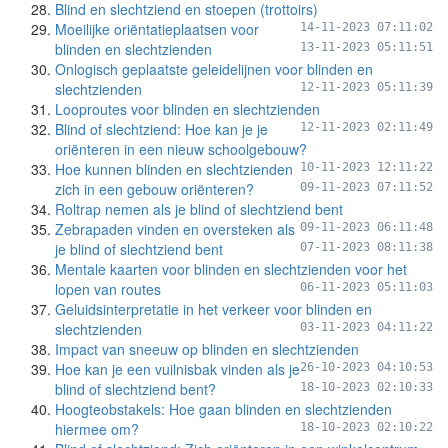
Blind en slechtziend en stoepen (trottoirs)
Moeilijke oriëntatieplaatsen voor
14-11-2023 07:11:02
blinden en slechtzienden
13-11-2023 05:11:51
Onlogisch geplaatste geleidelijnen voor blinden en
slechtzienden
12-11-2023 05:11:39
Looproutes voor blinden en slechtzienden
Blind of slechtziend: Hoe kan je je
12-11-2023 02:11:49
oriënteren in een nieuw schoolgebouw?
Hoe kunnen blinden en slechtzienden
10-11-2023 12:11:22
zich in een gebouw oriënteren?
09-11-2023 07:11:52
Roltrap nemen als je blind of slechtziend bent
Zebrapaden vinden en oversteken als
09-11-2023 06:11:48
je blind of slechtziend bent
07-11-2023 08:11:38
Mentale kaarten voor blinden en slechtzienden voor het
lopen van routes
06-11-2023 05:11:03
Geluidsinterpretatie in het verkeer voor blinden en
slechtzienden
03-11-2023 04:11:22
Impact van sneeuw op blinden en slechtzienden
Hoe kan je een vuilnisbak vinden als je
26-10-2023 04:10:53
blind of slechtziend bent?
18-10-2023 02:10:33
Hoogteobstakels: Hoe gaan blinden en slechtzienden
hiermee om?
18-10-2023 02:10:22