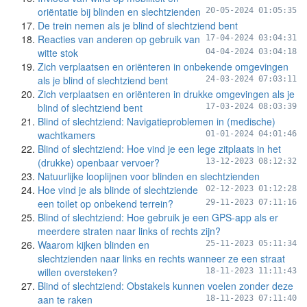
oriëntatie bij blinden en slechtzienden
20-05-2024 01:05:35
De trein nemen als je blind of slechtziend bent
Reacties van anderen op gebruik van
17-04-2024 03:04:31
witte stok
04-04-2024 03:04:18
Zich verplaatsen en oriënteren in onbekende omgevingen
als je blind of slechtziend bent
24-03-2024 07:03:11
Zich verplaatsen en oriënteren in drukke omgevingen als je
blind of slechtziend bent
17-03-2024 08:03:39
Blind of slechtziend: Navigatieproblemen in (medische)
wachtkamers
01-01-2024 04:01:46
Blind of slechtziend: Hoe vind je een lege zitplaats in het
(drukke) openbaar vervoer?
13-12-2023 08:12:32
Natuurlijke looplijnen voor blinden en slechtzienden
Hoe vind je als blinde of slechtziende
02-12-2023 01:12:28
een toilet op onbekend terrein?
29-11-2023 07:11:16
Blind of slechtziend: Hoe gebruik je een GPS-app als er
meerdere straten naar links of rechts zijn?
Waarom kijken blinden en
25-11-2023 05:11:34
slechtzienden naar links en rechts wanneer ze een straat
willen oversteken?
18-11-2023 11:11:43
Blind of slechtziend: Obstakels kunnen voelen zonder deze
aan te raken
18-11-2023 07:11:40