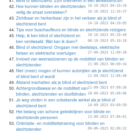
Blind of slechtziend: Zich oriënteren in een winkelcentrum
Hoe kunnen blinden en slechtzienden
16-10-2023 04:10:34
veilig de straat oversteken?
16-10-2023 12:10:37
Zichtbaar en herkenbaar zijn in het verkeer als je blind of
slechtziend bent
14-10-2023 04:10:05
Tips voor buschauffeurs en blinde en slechtziende reizigers
Help, ik ben blind of slechtziend en
10-10-2023 05:10:40
ben verdwaald. Wat kan ik doen?
08-10-2023 05:10:18
Blind of slechtziend: Omgaan met deelsteps, elektrische
fietsen en elektrische voertuigen
27-09-2023 11:09:38
Invloed van weerseizoenen op de mobiliteit van blinden en
slechtzienden
21-09-2023 06:09:34
Niet (meer) mogen of kunnen autorijden als je slechtziend
of blind bent of wordt
21-09-2023 12:09:48
Afstand inschatten als je blind of slechtziend bent
Achtergrondlawaai en de mobiliteit van
21-09-2023 07:09:36
blinden, slechtzienden en doofblinden
20-09-2023 05:09:06
Je weg vinden in een onbekende winkel als je blind of
slechtziend bent
14-09-2023 03:09:50
Het belang van schone geleidelijnen voor blinde en
slechtziende personen
13-09-2023 07:09:01
Oriëntatie- en mobiliteitstraining voor blinden en
slechtzienden
09-09-2023 02:09:32