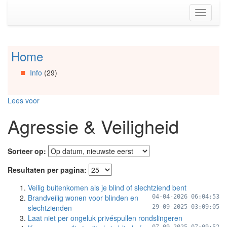
Spring
Toggle
naar
navigati
de
inhoud
(Accesskey
Home
Spring
1)
naar
Spring
Info
(29)
Artikels
naar
Spring
de
naar
primaire
Lees voor
Info
zijbalk
Spring
(Accesskey
Agressie & Veiligheid
naar
2)
Organisaties
Spring
Sorteer op:
naar
Social
Resultaten per pagina:
media
Veilig buitenkomen als je blind of slechtziend bent
Brandveilig wonen voor blinden en
04-04-2026 06:04:53
slechtzienden
29-09-2025 03:09:05
Laat niet per ongeluk privéspullen rondslingeren