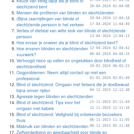
Keuze van veilig tapijt als je blind of
07-09-2025 07:09:52
slechtziend bent
26-04-2024 01:04:08
Mensen die profiteren van blinden en slechtzienden
(Bijna-)aanrijdingen van blinde of
20-04-2024 12:04:18
slechtziende persoon in het verkeer
17-04-2024 11:04:49
Verlies of diefstal van witte stok van blinde of slechtziende
persoon
13-04-2024 12:04:13
Hoe ervaar je onweer als je blind of slechtziend bent?
Hoe ervaren blinden en slechtzienden
12-04-2024 02:04:42
vuurwerk?
06-04-2024 04:04:33
Verhoogd risico op vallen en ongelukken door blindheid of
slechtziendheid
19-02-2024 06:02:23
Oogproblemen: Neem altijd contact op met een
professional
01-01-2024 02:01:49
Blind of slechtziend: Omgaan met fietsers die je doelbewust
bijna omver rijden
04-12-2023 12:12:30
Agressie tegen blinden en slechtzienden
Blind of slechtziend: Tips voor het
21-11-2023 01:11:44
omgaan met kabels
12-11-2023 12:11:16
Blind of slechtziend: Veiligheid bij onbekende bezoekers
thuis
06-11-2023 11:11:05
Misbruik van blinden en slechtzienden
06-11-2023 05:11:48
Zelfverdediging en weerbaarheid voor blinde en