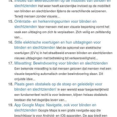
Invloed van weerseizoenen op de mobiliteit van blinden en
slechtzienden
Het weer heeft aanzienlijke invloed op de mobiliteit
van blinden en slechtzienden tijdens de verschillende seizoenen.
Terwijl mensen zonder visuele...
Oriëntatie- en herkenningspunten voor blinden en
slechtzienden
Voor mensen met een visuele beperking vormt het
vaak een uitdaging om zich te verplaatsen. Zich veilig en zelfstandig
van...
Stille elektrische voertuigen en hun uitdagingen voor
blinden en slechtzienden
Met de opkomst van elektrische
voertuigen (EV’s) in het straatbeeld ervaren blinden en slechtzienden
nieuwe uitdagingen met betrekking tot verkeersveiligheid...
Misvatting: Bewindvoering voor blinden en slechtzienden
Een bekende misvatting is dat mensen geloven dat mensen met een
visuele beperking automatisch onder bewindvoering staan. Dit
onjuiste idee...
Plaats geen obstakels op de stoep en geleidelijn voor
blinden en slechtzienden!
In een wereld waar toegankelijkheid
een fundamenteel recht is voor iedereen, blijven helaas obstakels
bestaan die het dagelijks leven van...
App Google Maps: Navigatie, ook voor blinden en
slechtzienden
Google Maps is een gratis navigatie-app die
beschikbaar is voor Android- en iOS-apparaten. De app biedt een