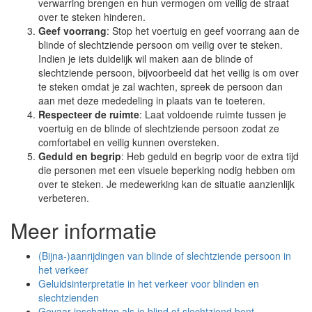
verwarring brengen en hun vermogen om veilig de straat
over te steken hinderen.
Geef voorrang
: Stop het voertuig en geef voorrang aan de
blinde of slechtziende persoon om veilig over te steken.
Indien je iets duidelijk wil maken aan de blinde of
slechtziende persoon, bijvoorbeeld dat het veilig is om over
te steken omdat je zal wachten, spreek de persoon dan
aan met deze mededeling in plaats van te toeteren.
Respecteer de ruimte
: Laat voldoende ruimte tussen je
voertuig en de blinde of slechtziende persoon zodat ze
comfortabel en veilig kunnen oversteken.
Geduld en begrip
: Heb geduld en begrip voor de extra tijd
die personen met een visuele beperking nodig hebben om
over te steken. Je medewerking kan de situatie aanzienlijk
verbeteren.
Meer informatie
(Bijna-)aanrijdingen van blinde of slechtziende persoon in
het verkeer
Geluidsinterpretatie in het verkeer voor blinden en
slechtzienden
Gevaar inschatten als je blind of slechtziend bent