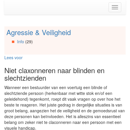
Spring
Toggle
naar
navigati
de
inhoud
(Accesskey
Agressie & Veiligheid
Spring
1)
naar
Spring
Info
(29)
Artikels
naar
Spring
de
naar
primaire
Lees voor
Info
zijbalk
Spring
(Accesskey
Niet claxonneren naar blinden en
naar
2)
slechtzienden
Organisaties
Spring
Wanneer een bestuurder van een voertuig een blinde of
naar
slechtziende persoon (herkenbaar met witte stok en/of een
Social
geleidehond) tegenkomt, roept dit vaak vragen op over hoe het
media
beste te reageren. Het juiste gedrag in dergelijke situaties is van
groot belang, aangezien het de veiligheid en de gemoedsrust van
deze personen kan beïnvloeden. Het is alleszins van essentieel
belang om zeker niet te claconneren naar een persoon met een
visuele handicap.