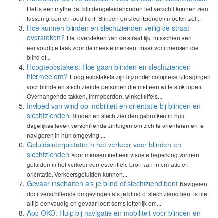
Het is een mythe dat blindengeleidehonden het verschil kunnen zien
tussen groen en rood licht. Blinden en slechtzienden moeten zelf...
Hoe kunnen blinden en slechtzienden veilig de straat
oversteken?
Het oversteken van de straat lijkt misschien een
eenvoudige taak voor de meeste mensen, maar voor mensen die
blind of...
Hoogteobstakels: Hoe gaan blinden en slechtzienden
hiermee om?
Hoogteobstakels zijn bijzonder complexe uitdagingen
voor blinde en slechtziende personen die met een witte stok lopen.
Overhangende takken, immoborden, winkelluifels...
Invloed van wind op mobiliteit en oriëntatie bij blinden en
slechtzienden
Blinden en slechtzienden gebruiken in hun
dagelijkse leven verschillende zintuigen om zich te oriënteren en te
navigeren in hun omgeving....
Geluidsinterpretatie in het verkeer voor blinden en
slechtzienden
Voor mensen met een visuele beperking vormen
geluiden in het verkeer een essentiële bron van informatie en
oriëntatie. Verkeersgeluiden kunnen...
Gevaar inschatten als je blind of slechtziend bent
Navigeren
door verschillende omgevingen als je blind of slechtziend bent is niet
altijd eenvoudig en gevaar loert soms letterlijk om...
App OKO: Hulp bij navigatie en mobiliteit voor blinden en