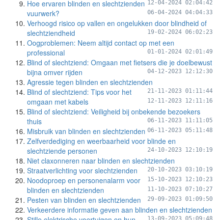
Hoe ervaren blinden en slechtzienden
12-04-2024 02:04:42
vuurwerk?
06-04-2024 04:04:33
Verhoogd risico op vallen en ongelukken door blindheid of
slechtziendheid
19-02-2024 06:02:23
Oogproblemen: Neem altijd contact op met een
professional
01-01-2024 02:01:49
Blind of slechtziend: Omgaan met fietsers die je doelbewust
bijna omver rijden
04-12-2023 12:12:30
Agressie tegen blinden en slechtzienden
Blind of slechtziend: Tips voor het
21-11-2023 01:11:44
omgaan met kabels
12-11-2023 12:11:16
Blind of slechtziend: Veiligheid bij onbekende bezoekers
thuis
06-11-2023 11:11:05
Misbruik van blinden en slechtzienden
06-11-2023 05:11:48
Zelfverdediging en weerbaarheid voor blinde en
slechtziende personen
24-10-2023 12:10:19
Niet claxonneren naar blinden en slechtzienden
Straatverlichting voor slechtzienden
20-10-2023 03:10:19
Noodoproep en personenalarm voor
15-10-2023 12:10:23
blinden en slechtzienden
11-10-2023 07:10:27
Pesten van blinden en slechtzienden
29-09-2023 01:09:50
Verkeerdere informatie geven aan blinden en slechtzienden
Stille elektrische voertuigen en hun
13-09-2023 05:09:48