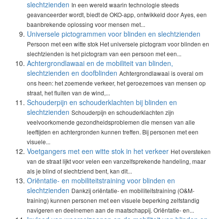
slechtzienden
In een wereld waarin technologie steeds
geavanceerder wordt, biedt de OKO-app, ontwikkeld door Ayes, een
baanbrekende oplossing voor mensen met...
Universele pictogrammen voor blinden en slechtzienden
Persoon met een witte stok Het universele pictogram voor blinden en
slechtzienden is het pictogram van een persoon met een...
Achtergrondlawaai en de mobiliteit van blinden,
slechtzienden en doofblinden
Achtergrondlawaai is overal om
ons heen: het zoemende verkeer, het geroezemoes van mensen op
straat, het fluiten van de wind,...
Schouderpijn en schouderklachten bij blinden en
slechtzienden
Schouderpijn en schouderklachten zijn
veelvoorkomende gezondheidsproblemen die mensen van alle
leeftijden en achtergronden kunnen treffen. Bij personen met een
visuele...
Voetgangers met een witte stok in het verkeer
Het oversteken
van de straat lijkt voor velen een vanzelfsprekende handeling, maar
als je blind of slechtziend bent, kan dit...
Oriëntatie- en mobiliteitstraining voor blinden en
slechtzienden
Dankzij oriëntatie- en mobiliteitstraining (O&M-
training) kunnen personen met een visuele beperking zelfstandig
navigeren en deelnemen aan de maatschappij. Oriëntatie- en...