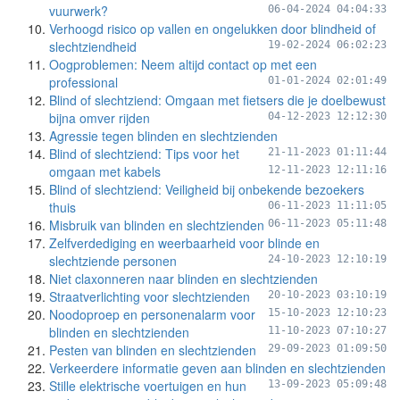
vuurwerk?
06-04-2024 04:04:33
Verhoogd risico op vallen en ongelukken door blindheid of
slechtziendheid
19-02-2024 06:02:23
Oogproblemen: Neem altijd contact op met een
professional
01-01-2024 02:01:49
Blind of slechtziend: Omgaan met fietsers die je doelbewust
bijna omver rijden
04-12-2023 12:12:30
Agressie tegen blinden en slechtzienden
Blind of slechtziend: Tips voor het
21-11-2023 01:11:44
omgaan met kabels
12-11-2023 12:11:16
Blind of slechtziend: Veiligheid bij onbekende bezoekers
thuis
06-11-2023 11:11:05
Misbruik van blinden en slechtzienden
06-11-2023 05:11:48
Zelfverdediging en weerbaarheid voor blinde en
slechtziende personen
24-10-2023 12:10:19
Niet claxonneren naar blinden en slechtzienden
Straatverlichting voor slechtzienden
20-10-2023 03:10:19
Noodoproep en personenalarm voor
15-10-2023 12:10:23
blinden en slechtzienden
11-10-2023 07:10:27
Pesten van blinden en slechtzienden
29-09-2023 01:09:50
Verkeerdere informatie geven aan blinden en slechtzienden
Stille elektrische voertuigen en hun
13-09-2023 05:09:48