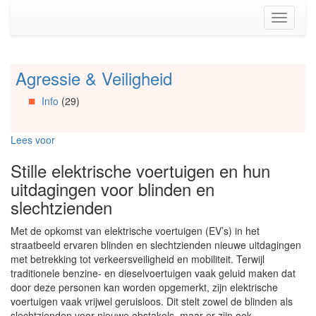
Spring
Toggle
naar
navigati
de
inhoud
(Accesskey
Agressie & Veiligheid
Spring
1)
naar
Spring
Info
(29)
Artikels
naar
Spring
de
naar
primaire
Lees voor
Info
zijbalk
Spring
(Accesskey
Stille elektrische voertuigen en hun
naar
2)
uitdagingen voor blinden en
Organisaties
slechtzienden
Spring
naar
Met de opkomst van elektrische voertuigen (EV’s) in het
Social
straatbeeld ervaren blinden en slechtzienden nieuwe uitdagingen
media
met betrekking tot verkeersveiligheid en mobiliteit. Terwijl
traditionele benzine- en dieselvoertuigen vaak geluid maken dat
door deze personen kan worden opgemerkt, zijn elektrische
voertuigen vaak vrijwel geruisloos. Dit stelt zowel de blinden als
slechtzienden voor nieuwe obstakels, maar er zijn ook