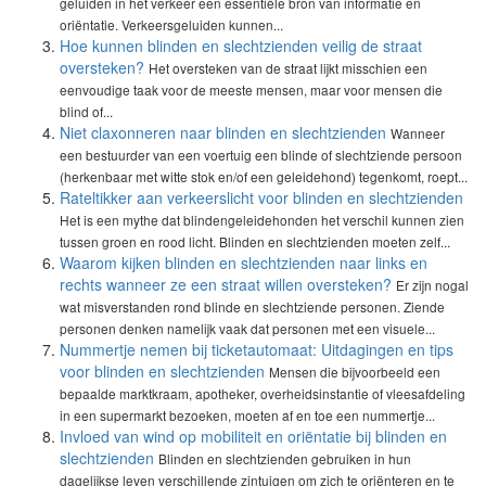
geluiden in het verkeer een essentiële bron van informatie en
oriëntatie. Verkeersgeluiden kunnen...
Hoe kunnen blinden en slechtzienden veilig de straat
oversteken?
Het oversteken van de straat lijkt misschien een
eenvoudige taak voor de meeste mensen, maar voor mensen die
blind of...
Niet claxonneren naar blinden en slechtzienden
Wanneer
een bestuurder van een voertuig een blinde of slechtziende persoon
(herkenbaar met witte stok en/of een geleidehond) tegenkomt, roept...
Rateltikker aan verkeerslicht voor blinden en slechtzienden
Het is een mythe dat blindengeleidehonden het verschil kunnen zien
tussen groen en rood licht. Blinden en slechtzienden moeten zelf...
Waarom kijken blinden en slechtzienden naar links en
rechts wanneer ze een straat willen oversteken?
Er zijn nogal
wat misverstanden rond blinde en slechtziende personen. Ziende
personen denken namelijk vaak dat personen met een visuele...
Nummertje nemen bij ticketautomaat: Uitdagingen en tips
voor blinden en slechtzienden
Mensen die bijvoorbeeld een
bepaalde marktkraam, apotheker, overheidsinstantie of vleesafdeling
in een supermarkt bezoeken, moeten af en toe een nummertje...
Invloed van wind op mobiliteit en oriëntatie bij blinden en
slechtzienden
Blinden en slechtzienden gebruiken in hun
dagelijkse leven verschillende zintuigen om zich te oriënteren en te