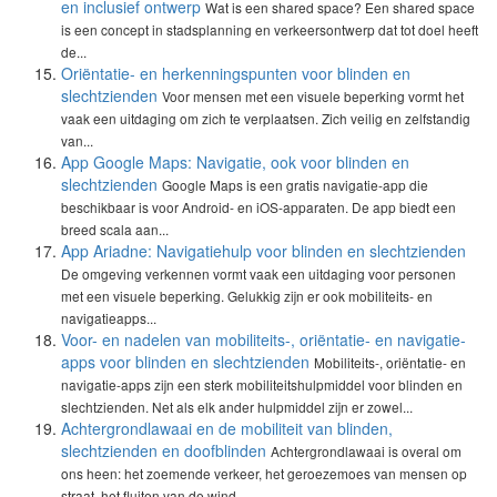
en inclusief ontwerp
Wat is een shared space? Een shared space
is een concept in stadsplanning en verkeersontwerp dat tot doel heeft
de...
Oriëntatie- en herkenningspunten voor blinden en
slechtzienden
Voor mensen met een visuele beperking vormt het
vaak een uitdaging om zich te verplaatsen. Zich veilig en zelfstandig
van...
App Google Maps: Navigatie, ook voor blinden en
slechtzienden
Google Maps is een gratis navigatie-app die
beschikbaar is voor Android- en iOS-apparaten. De app biedt een
breed scala aan...
App Ariadne: Navigatiehulp voor blinden en slechtzienden
De omgeving verkennen vormt vaak een uitdaging voor personen
met een visuele beperking. Gelukkig zijn er ook mobiliteits- en
navigatieapps...
Voor- en nadelen van mobiliteits-, oriëntatie- en navigatie-
apps voor blinden en slechtzienden
Mobiliteits-, oriëntatie- en
navigatie-apps zijn een sterk mobiliteitshulpmiddel voor blinden en
slechtzienden. Net als elk ander hulpmiddel zijn er zowel...
Achtergrondlawaai en de mobiliteit van blinden,
slechtzienden en doofblinden
Achtergrondlawaai is overal om
ons heen: het zoemende verkeer, het geroezemoes van mensen op
straat, het fluiten van de wind,...