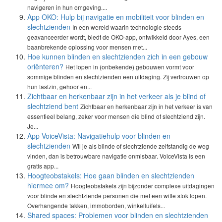
navigeren in hun omgeving....
App OKO: Hulp bij navigatie en mobiliteit voor blinden en
slechtzienden
In een wereld waarin technologie steeds
geavanceerder wordt, biedt de OKO-app, ontwikkeld door Ayes, een
baanbrekende oplossing voor mensen met...
Hoe kunnen blinden en slechtzienden zich in een gebouw
oriënteren?
Het lopen in (onbekende) gebouwen vormt voor
sommige blinden en slechtzienden een uitdaging. Zij vertrouwen op
hun tastzin, gehoor en...
Zichtbaar en herkenbaar zijn in het verkeer als je blind of
slechtziend bent
Zichtbaar en herkenbaar zijn in het verkeer is van
essentieel belang, zeker voor mensen die blind of slechtziend zijn.
Je...
App VoiceVista: Navigatiehulp voor blinden en
slechtzienden
Wil je als blinde of slechtziende zelfstandig de weg
vinden, dan is betrouwbare navigatie onmisbaar. VoiceVista is een
gratis app...
Hoogteobstakels: Hoe gaan blinden en slechtzienden
hiermee om?
Hoogteobstakels zijn bijzonder complexe uitdagingen
voor blinde en slechtziende personen die met een witte stok lopen.
Overhangende takken, immoborden, winkelluifels...
Shared spaces: Problemen voor blinden en slechtzienden