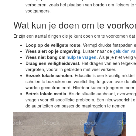
verbeteren, zoals het plaatsen van borden om fietsers 
voetgangers.
Wat kun je doen om te voorko
Er zijn een aantal dingen die je kunt doen om te voorkomen dat je
Loop op de veiligste route.
Vermijd drukke fietspaden 
Wees alert op je omgeving.
Luister naar de
geluiden va
Wees niet bang om
hulp te vragen
.
Als je je niet veili
Draag een veiligheidsvest.
Het dragen van een felgekleu
vergroten, vooral in gebieden met veel verkeer.
Bezoek lokale scholen.
Educatie is een krachtig midde
scholen te bezoeken om voorlichting te geven over de 
worden geconfronteerd. Hierdoor kunnen jongeren meer 
Betrek lokale media.
Als de situatie aanhoudt, overwee
vragen voor dit specifieke probleem. Een nieuwsbericht of
de autoriteiten om passende maatregelen te nemen.