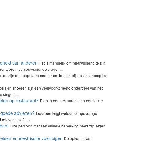
igheid van anderen
Het is menselijk om nieuwsgierig te zijn
ronteerd met nieuwsgierige vragen...
etten zijn een populaire manier om te eten bij feestjes, recepties
els en snoeren zijn een veelvoorkomend onderdeel van het
ssingen,...
eten op restaurant?
Eten in een restaurant kan een leuke
e goede adviezen?
Iedereen krijgt weleens ongevraagd
relevant is of als...
 bent
Elke persoon met een visuele beperking heeft zijn eigen
ietsen en elektrische voertuigen
De opkomst van