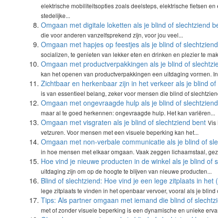
elektrische mobiliteitsopties zoals deelsteps, elektrische fietsen 
stedelijke...
Omgaan met digitale loketten als je blind of slechtziend b
die voor anderen vanzelfsprekend zijn, voor jou veel...
Omgaan met hapjes op feestjes als je blind of slechtzien
socializen, te genieten van lekker eten en drinken en plezier te mak
Omgaan met productverpakkingen als je blind of slechtzi
kan het openen van productverpakkingen een uitdaging vormen. In 
Zichtbaar en herkenbaar zijn in het verkeer als je blind of
is van essentieel belang, zeker voor mensen die blind of slechtziend 
Omgaan met ongevraagde hulp als je blind of slechtziend
maar al te goed herkennen: ongevraagde hulp. Het kan variëren...
Omgaan met visgraten als je blind of slechtziend bent
Vis
vetzuren. Voor mensen met een visuele beperking kan het...
Omgaan met non-verbale communicatie als je blind of sle
in hoe mensen met elkaar omgaan. Vaak zeggen lichaamstaal, gezic
Hoe vind je nieuwe producten in de winkel als je blind of 
uitdaging zijn om op de hoogte te blijven van nieuwe producten...
Blind of slechtziend: Hoe vind je een lege zitplaats in he
lege zitplaats te vinden in het openbaar vervoer, vooral als je blind o
Tips: Als partner omgaan met iemand die blind of slechtzi
met of zonder visuele beperking is een dynamische en unieke ervari