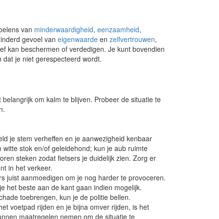
voelens van
minderwaardigheid
,
eenzaamheid
,
rminderd gevoel van
eigenwaarde
en
zelfvertrouwen
,
ectief kan beschermen of verdedigen. Je kunt bovendien
 dat je niet gerespecteerd wordt.
et belangrijk om kalm te blijven. Probeer de situatie te
n.
eld je stem verheffen en je aanwezigheid kenbaar
 witte stok en/of geleidehond; kun je aub ruimte
n steken zodat fietsers je duidelijk zien. Zorg er
nt in het verkeer.
ers juist aanmoedigen om je nog harder te provoceren.
 je het beste aan de kant gaan indien mogelijk.
schade toebrengen, kun je de politie bellen.
het voetpad rijden en je bijna omver rijden, is het
j kunnen maatregelen nemen om de situatie te