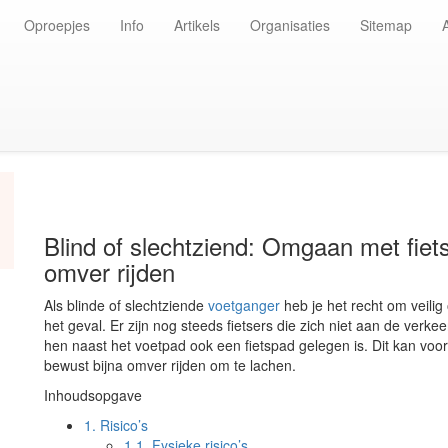
Oproepjes
Info
Artikels
Organisaties
Sitemap
Blind of slechtziend: Omgaan met fiets
omver rijden
Als blinde of slechtziende
voetganger
heb je het recht om veilig 
het geval. Er zijn nog steeds fietsers die zich niet aan de verke
hen naast het voetpad ook een fietspad gelegen is. Dit kan voo
bewust bijna omver rijden om te lachen.
Inhoudsopgave
1.
Risico’s
1.1.
Fysieke risico’s