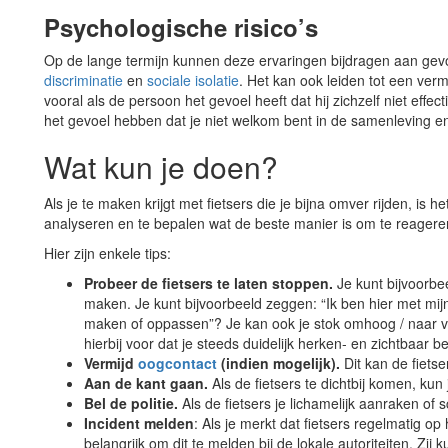
Psychologische risico’s
Op de lange termijn kunnen deze ervaringen bijdragen aan ge
discriminatie
en
sociale isolatie
. Het kan ook leiden tot een ve
vooral als de persoon het gevoel heeft dat hij zichzelf niet eff
het gevoel hebben dat je niet welkom bent in de samenleving en
Wat kun je doen?
Als je te maken krijgt met fietsers die je bijna omver rijden, is h
analyseren en te bepalen wat de beste manier is om te reagere
Hier zijn enkele tips:
Probeer de fietsers te laten stoppen.
Je kunt bijvoorbe
maken. Je kunt bijvoorbeeld zeggen: “Ik ben hier met mijn
maken of oppassen”? Je kan ook je stok omhoog / naar vore
hierbij voor dat je steeds duidelijk herken- en zichtbaar be
Vermijd
oogcontact
(indien mogelijk).
Dit kan de fiets
Aan de kant gaan.
Als de fietsers te dichtbij komen, kun
Bel de politie.
Als de fietsers je lichamelijk aanraken of 
Incident melden
: Als je merkt dat fietsers regelmatig op 
belangrijk om dit te melden bij de lokale autoriteiten. Zi