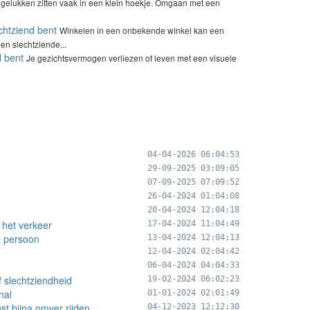
gelukken zitten vaak in een klein hoekje. Omgaan met een
chtziend bent
Winkelen in een onbekende winkel kan een
 en slechtziende...
d bent
Je gezichtsvermogen verliezen of leven met een visuele
04-04-2026 06:04:53
29-09-2025 03:09:05
07-09-2025 07:09:52
26-04-2024 01:04:08
20-04-2024 12:04:18
 het verkeer
17-04-2024 11:04:49
de persoon
13-04-2024 12:04:13
12-04-2024 02:04:42
06-04-2024 04:04:33
f slechtziendheid
19-02-2024 06:02:23
nal
01-01-2024 02:01:49
st bijna omver rijden
04-12-2023 12:12:30