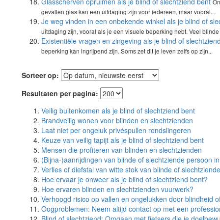
Glasscherven opruimen als je blind of slechtziend bent
On
gevallen glas kan een uitdaging zijn voor iedereen, maar vooral...
Je weg vinden in een onbekende winkel als je blind of sle
uitdaging zijn, vooral als je een visuele beperking hebt. Veel blinde
Existentiële vragen en zingeving als je blind of slechtzien
beperking kan ingrijpend zijn. Soms zet dit je leven zelfs op zijn...
Sorteer op:
Resultaten per pagina:
Veilig buitenkomen als je blind of slechtziend bent
Brandveilig wonen voor blinden en slechtzienden
Laat niet per ongeluk privéspullen rondslingeren
Keuze van veilig tapijt als je blind of slechtziend bent
Mensen die profiteren van blinden en slechtzienden
(Bijna-)aanrijdingen van blinde of slechtziende persoon in
Verlies of diefstal van witte stok van blinde of slechtzien
Hoe ervaar je onweer als je blind of slechtziend bent?
Hoe ervaren blinden en slechtzienden vuurwerk?
Verhoogd risico op vallen en ongelukken door blindheid o
Oogproblemen: Neem altijd contact op met een professio
Blind of slechtziend: Omgaan met fietsers die je doelbewu