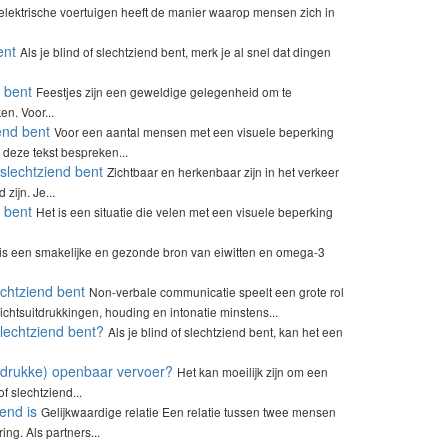
en elektrische voertuigen heeft de manier waarop mensen zich in
ent
Als je blind of slechtziend bent, merk je al snel dat dingen
d bent
Feestjes zijn een geweldige gelegenheid om te
en. Voor...
end bent
Voor een aantal mensen met een visuele beperking
deze tekst bespreken...
 slechtziend bent
Zichtbaar en herkenbaar zijn in het verkeer
zijn. Je...
 bent
Het is een situatie die velen met een visuele beperking
 is een smakelijke en gezonde bron van eiwitten en omega-3
chtziend bent
Non-verbale communicatie speelt een grote rol
htsuitdrukkingen, houding en intonatie minstens...
slechtziend bent?
Als je blind of slechtziend bent, kan het een
t (drukke) openbaar vervoer?
Het kan moeilijk zijn om een
f slechtziend...
end is
Gelijkwaardige relatie Een relatie tussen twee mensen
ng. Als partners...