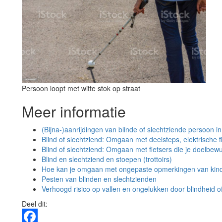
Persoon loopt met witte stok op straat
Meer informatie
(Bijna-)aanrijdingen van blinde of slechtziende persoon in
Blind of slechtziend: Omgaan met deelsteps, elektrische f
Blind of slechtziend: Omgaan met fietsers die je doelbewu
Blind en slechtziend en stoepen (trottoirs)
Hoe kan je omgaan met ongepaste opmerkingen van kinde
Pesten van blinden en slechtzienden
Verhoogd risico op vallen en ongelukken door blindheid o
Deel dit: