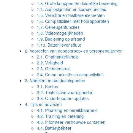
1.3.
Grote knoppen en duidelijke bediening
1.4.
Audiosignalen en spraakfuncties
1.5.
Verlichte en tastbare elementen
1.6.
Compatibiliteit met hoorapparaten
1.7.
Geheugenfuncties
1.8.
Videomogelijkheden
1.9.
Bediening op afstand
1.10.
Batterijlevensduur
2.
Voordelen van noodoproep- en personenalarmen
2.1.
Onafhankelijkheid
2.2.
Veiligheid
2.3.
Gemoedsrust
2.4.
Communicatie en connectiviteit
3.
Nadelen en aandachtspunten
3.1.
Kosten
3.2.
Technische vaardigheden
3.3.
Onderhoud en updates
4.
Tips en adviezen
4.1.
Plaatsing en bereikbaarheid
4.2.
Training en oefening
4.3.
Informeer vertrouwde contacten
4.4.
Batterijbeheer