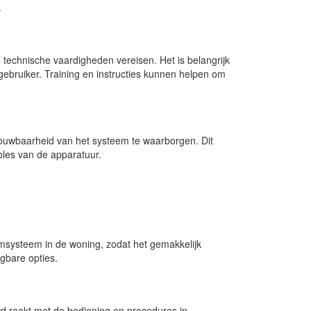
.
technische vaardigheden vereisen. Het is belangrijk
ebruiker. Training en instructies kunnen helpen om
ouwbaarheid van het systeem te waarborgen. Dit
oles van de apparatuur.
armsysteem in de woning, zodat het gemakkelijk
gbare opties.
d raakt met de bediening en procedures in