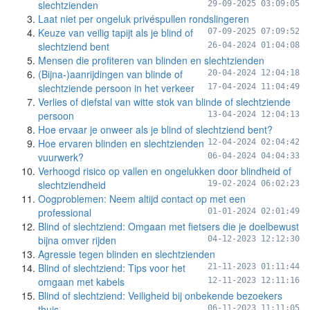
slechtzienden
29-09-2025 03:09:05
Laat niet per ongeluk privéspullen rondslingeren
Keuze van veilig tapijt als je blind of
07-09-2025 07:09:52
slechtziend bent
26-04-2024 01:04:08
Mensen die profiteren van blinden en slechtzienden
(Bijna-)aanrijdingen van blinde of
20-04-2024 12:04:18
slechtziende persoon in het verkeer
17-04-2024 11:04:49
Verlies of diefstal van witte stok van blinde of slechtziende
persoon
13-04-2024 12:04:13
Hoe ervaar je onweer als je blind of slechtziend bent?
Hoe ervaren blinden en slechtzienden
12-04-2024 02:04:42
vuurwerk?
06-04-2024 04:04:33
Verhoogd risico op vallen en ongelukken door blindheid of
slechtziendheid
19-02-2024 06:02:23
Oogproblemen: Neem altijd contact op met een
professional
01-01-2024 02:01:49
Blind of slechtziend: Omgaan met fietsers die je doelbewust
bijna omver rijden
04-12-2023 12:12:30
Agressie tegen blinden en slechtzienden
Blind of slechtziend: Tips voor het
21-11-2023 01:11:44
omgaan met kabels
12-11-2023 12:11:16
Blind of slechtziend: Veiligheid bij onbekende bezoekers
thuis
06-11-2023 11:11:05