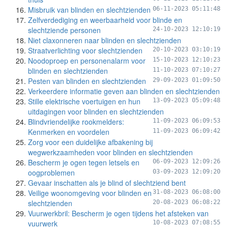
Misbruik van blinden en slechtzienden
06-11-2023 05:11:48
Zelfverdediging en weerbaarheid voor blinde en
slechtziende personen
24-10-2023 12:10:19
Niet claxonneren naar blinden en slechtzienden
Straatverlichting voor slechtzienden
20-10-2023 03:10:19
Noodoproep en personenalarm voor
15-10-2023 12:10:23
blinden en slechtzienden
11-10-2023 07:10:27
Pesten van blinden en slechtzienden
29-09-2023 01:09:50
Verkeerdere informatie geven aan blinden en slechtzienden
Stille elektrische voertuigen en hun
13-09-2023 05:09:48
uitdagingen voor blinden en slechtzienden
Blindvriendelijke rookmelders:
11-09-2023 06:09:53
Kenmerken en voordelen
11-09-2023 06:09:42
Zorg voor een duidelijke afbakening bij
wegwerkzaamheden voor blinden en slechtzienden
Bescherm je ogen tegen letsels en
06-09-2023 12:09:26
oogproblemen
03-09-2023 12:09:20
Gevaar inschatten als je blind of slechtziend bent
Veilige woonomgeving voor blinden en
31-08-2023 06:08:00
slechtzienden
20-08-2023 06:08:22
Vuurwerkbril: Bescherm je ogen tijdens het afsteken van
vuurwerk
10-08-2023 07:08:55