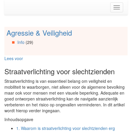
Spring
Toggle
naar
navigati
de
inhoud
(Accesskey
Agressie & Veiligheid
Spring
1)
naar
Spring
Info
(29)
Artikels
naar
Spring
de
naar
primaire
Lees voor
Info
zijbalk
Spring
(Accesskey
Straatverlichting voor slechtzienden
naar
2)
Organisaties
Straatverlichting is van essentieel belang om veiligheid en
Spring
mobiliteit te waarborgen, niet alleen voor de algemene bevolking
naar
maar ook voor mensen met een visuele beperking. Adequate en
Social
goed ontworpen straatverlichting kan de navigatie aanzienlijk
media
verbeteren en het risico op ongevallen verminderen. In dit artikel
wordt hierop verder ingegaan.
Inhoudsopgave
1.
Waarom is straatverlichting voor slechtzienden erg