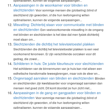
optimaliseren, kunnen de volgende aanpassingen...
Aanpassingen in de woonkamer voor blinden en
slechtzienden
Voor sommige mensen die (plotseling) blind of
slechtziend zijn geworden, of die hun leefomgeving willen
optimaliseren, kunnen de volgende aanpassingen...
Misvatting: Dichterbij staan voor communicatie met blinden
en slechtzienden
Een veelvoorkomende misvatting in de omgang
met blinden en slechtzienden is het idee dat men fysiek dichterbij
moet staan om...
Slechtzienden die dichtbij het televisietoestel plakken
Slechtzienden die dichtbij het televisietoestel plakken is een veel
voorkomend fenomeen. Er zijn verschillende oorzaken voor dit
gedrag, die zowel...
Schilderen in huis: De juiste kleurkeuze voor slechtzienden
Het schilderen van de binnenmuren van je huis kan niet alleen een
esthetische transformatie teweegbrengen, maar ook de sfeer en...
Ongevraagd aanraken van blinden en slechtzienden
Blinden
en slechtzienden zijn kwetsbaarder voor ongevraagd aanraken dan
mensen met goed zicht. Dit komt doordat ze hun zicht niet...
Aanpassingen in de gang en gangpaden voor blinden en
slechtzienden
Voor sommige mensen die (plotseling) blind of
slechtziend zijn geworden, of die hun leefomgeving willen
optimaliseren, kunnen de volgende aanpassingen...