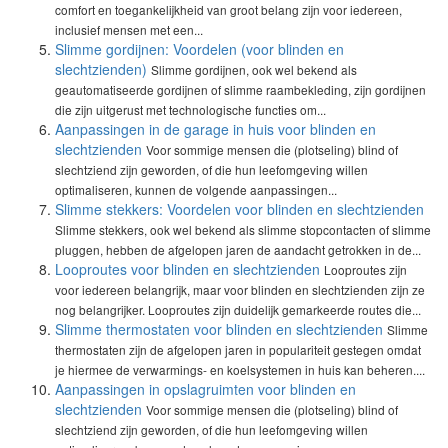
comfort en toegankelijkheid van groot belang zijn voor iedereen,
inclusief mensen met een...
Slimme gordijnen: Voordelen (voor blinden en
slechtzienden)
Slimme gordijnen, ook wel bekend als
geautomatiseerde gordijnen of slimme raambekleding, zijn gordijnen
die zijn uitgerust met technologische functies om...
Aanpassingen in de garage in huis voor blinden en
slechtzienden
Voor sommige mensen die (plotseling) blind of
slechtziend zijn geworden, of die hun leefomgeving willen
optimaliseren, kunnen de volgende aanpassingen...
Slimme stekkers: Voordelen voor blinden en slechtzienden
Slimme stekkers, ook wel bekend als slimme stopcontacten of slimme
pluggen, hebben de afgelopen jaren de aandacht getrokken in de...
Looproutes voor blinden en slechtzienden
Looproutes zijn
voor iedereen belangrijk, maar voor blinden en slechtzienden zijn ze
nog belangrijker. Looproutes zijn duidelijk gemarkeerde routes die...
Slimme thermostaten voor blinden en slechtzienden
Slimme
thermostaten zijn de afgelopen jaren in populariteit gestegen omdat
je hiermee de verwarmings- en koelsystemen in huis kan beheren....
Aanpassingen in opslagruimten voor blinden en
slechtzienden
Voor sommige mensen die (plotseling) blind of
slechtziend zijn geworden, of die hun leefomgeving willen