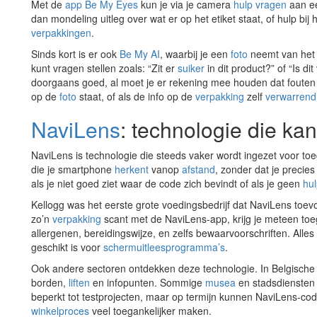
Met de
app Be My Eyes
kun je via je camera
hulp vragen
aan een
dan mondeling uitleg over wat er op het etiket staat, of hulp b
verpakkingen
.
Sinds kort is er ook
Be My AI
, waarbij je een
foto
neemt van het 
kunt vragen stellen zoals: “Zit er
suiker
in dit product?” of “Is d
doorgaans goed, al moet je er rekening mee houden dat fouten mog
op de
foto
staat, of als de info op de
verpakking
zelf
verwarrend
NaviLens
: technologie die ka
NaviLens is technologie die steeds vaker wordt ingezet voor toe
die je smartphone
herkent
vanop
afstand
, zonder dat je precies
als je niet goed ziet waar de code zich bevindt of als je geen
hu
Kellogg was het eerste grote voedingsbedrijf dat NaviLens to
zo’n
verpakking
scant met de NaviLens-app, krijg je meteen toe
allergenen, bereidingswijze, en zelfs bewaarvoorschriften. All
geschikt is voor
schermuitleesprogramma’s
.
Ook andere sectoren ontdekken deze technologie. In Belgisch
borden,
liften
en infopunten. Sommige
musea
en stadsdiensten
beperkt tot testprojecten, maar op termijn kunnen NaviLens-code
winkelproces
veel toegankelijker maken.