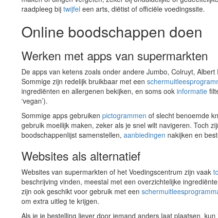
raadpleeg bij
twijfel
een arts, diëtist of officiële voedingssite.
Online boodschappen doen
Werken met apps van supermarkten
De apps van ketens zoals onder andere Jumbo, Colruyt, Albert H
Sommige zijn redelijk bruikbaar met een
schermuitleesprogra
ingrediënten en allergenen bekijken, en soms ook
informatie
fil
‘vegan’).
Sommige apps gebruiken
pictogrammen
of slecht benoemde kn
gebruik moeilijk maken, zeker als je snel wilt navigeren. Toch zi
boodschappenlijst samenstellen,
aanbiedingen
nakijken en best
Websites als alternatief
Websites van supermarkten of het Voedingscentrum zijn vaak
t
beschrijving vinden, meestal met een overzichtelijke ingrediënt
zijn ook geschikt voor gebruik met een
schermuitleesprogramm
om extra uitleg te krijgen.
Als je je bestelling liever door iemand anders laat plaatsen, ku