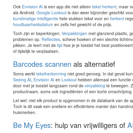
Ook
Envision AI
is een app die niet alleen
tekst herkent
, maar 
als Android.
Google Lookout
is dan weer bijzonder geschikt voo
kunstmatige intelligentie
hele stukken tekst voor en
herkent
rege
houdbaarheidsdatum
en zelfs het gewicht of de prijs.
Toch zijn er beperkingen.
Verpakkingen
met glanzend plastic, ge
problemen op.
Reflecties
, scheve hoeken of een slechte lichti
pikken. Je leert met de
tijd
hoe je je toestel het best positioneert
of tijdelijk te verplaatsen.
Barcodes scannen
als alternatief
Soms werkt
tekstherkenning
niet goed genoeg. In dat geval kun
Seeing AI
,
Envision AI
en
Lookout
hebben allemaal een functie 
door met je toestel langzaam rond de
verpakking
te bewegen. Zo
productnaam, soms ook ingrediënten of een korte omschrijving.
Let wel: niet elk product is opgenomen in de databank van de app, 
Toch is dit vaak een snellere en efficiëntere manier dan handma
huismerken.
Be My Eyes
: hulp van vrijwilligers of
A