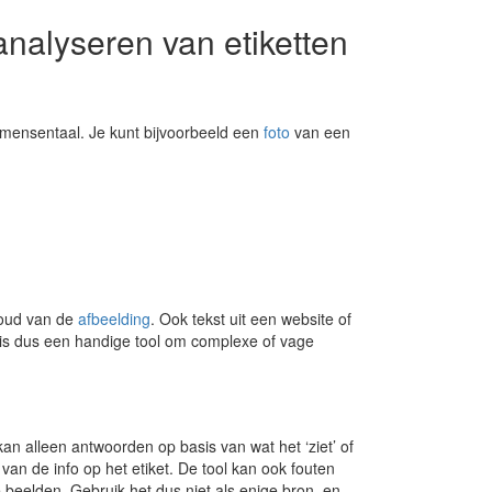
analyseren van etiketten
 mensentaal. Je kunt bijvoorbeeld een
foto
van een
houd van de
afbeelding
. Ook tekst uit een website of
Het is dus een handige tool om complexe of vage
kan alleen antwoorden op basis van wat het ‘ziet’ of
 van de info op het etiket. De tool kan ook fouten
e beelden. Gebruik het dus niet als enige bron, en