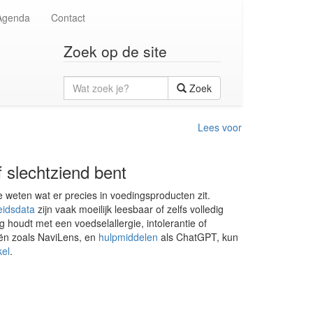
Agenda
Contact
Zoek op de site
Wat
Zoek
zoek
je?
Lees voor
f slechtziend bent
te weten wat er precies in voedingsproducten zit.
idsdata
zijn vaak moeilijk leesbaar of zelfs volledig
ng houdt met een voedselallergie, intolerantie of
ieën zoals NaviLens, en
hulpmiddelen
als ChatGPT, kun
kel
.