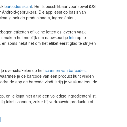
ook
barcodes scant
. Het is beschikbaar voor zowel iOS
r Android-gebruikers. Die app leest op basis van
lmatig ook de productnaam, ingrediënten,
bogen etiketten of kleine lettertjes leveren vaak
nval maken het moeilijk om nauwkeurige
info
op te
, en soms helpt het om het etiket eerst glad te strijken
 je overschakelen op het
scannen van barcodes.
waarmee je de barcode van een product kunt vinden
dra de app de barcode vindt, krijg je vaak meteen de
en je krijgt niet altijd een volledige ingrediëntenlijst.
tig tekst scannen, zeker bij vertrouwde producten of
I