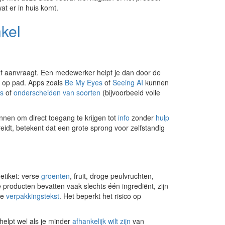
at er in huis komt.
kel
af aanvraagt. Een medewerker helpt je dan door de
en op pad. Apps zoals
Be My Eyes
of
Seeing AI
kunnen
ls
of
onderscheiden van soorten
(bijvoorbeeld volle
nnen om direct toegang te krijgen tot
info
zonder
hulp
eidt, betekent dat een grote sprong voor zelfstandig
etiket: verse
groenten
, fruit, droge peulvruchten,
e producten bevatten vaak slechts één ingrediënt, zijn
de
verpakkingstekst
. Het beperkt het risico op
 helpt wel als je minder
afhankelijk wilt zijn
van