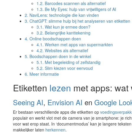
1.2.
Barcodes scannen als alternatief
1.3.
Be My Eyes: hulp van vrijwilligers of AI
2.
NaviLens: technologie die kan vinden
3.
ChatGPT: slimme hulp bij het analyseren van etiketten
3.1.
Wat kun je ermee doen?
3.2.
Belangrijke kanttekening
4.
Online boodschappen doen
4.1.
Werken met apps van supermarkten
4.2.
Websites als alternatief
5.
Boodschappen doen in de winkel
5.1.
Met begeleiding of zelfstandig
5.2.
Slim kiezen voor eenvoud
6.
Meer informatie
Etiketten
lezen
met apps: wat 
Seeing AI
,
Envision AI
en
Google Loo
Er bestaan verschillende apps die etiketten op
voedingsverpakk
populair en werkt vlot met de camera van je smartphone: je rich
voor wat erop staat. In ‘documentmodus’ kan je langere teksten 
makkelijker laten
herkennen
.