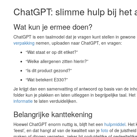
ChatGPT: slimme hulp bij het 
Wat kun je ermee doen?
ChatGPT is een taalmodel dat je vragen kunt stellen in gewone
verpakking
nemen, uploaden naar ChatGPT, en vragen:
“Wat staat er op dit etiket?”
“Welke allergenen zitten hierin?”
“Is dit product gezond?”
“Wat betekent E330?”
Je krijgt dan een samenvatting of antwoord op basis van de in
folder kun je plakken en laten uitleggen in begrijpelijke taal. 
informatie
te laten verduidelijken.
Belangrijke kanttekening
Hoewel ChatGPT enorm nuttig is, blijft het een
hulpmiddel
. Het 
‘leest’, en dat hangt af van de kwaliteit van je
foto
of de juistheid
maken of dingen vergeten, zeker bij onduidelijke of gedeeltelijk