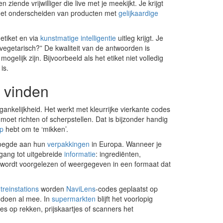
 ziende vrijwilliger die live met je meekijkt. Je krijgt
ij het onderscheiden van producten met
gelijkaardige
etiket en via
kunstmatige intelligentie
uitleg krijgt. Je
it vegetarisch?” De kwaliteit van de antwoorden is
elijk zijn. Bijvoorbeeld als het etiket niet volledig
is.
n vinden
gankelijkheid. Het werkt met kleurrijke vierkante codes
 moet richten of scherpstellen. Dat is bijzonder handig
lp
hebt om te ‘mikken’.
evoegde aan hun
verpakkingen
in Europa. Wanneer je
gang tot uitgebreide
informatie
: ingrediënten,
es wordt voorgelezen of weergegeven in een formaat dat
e
treinstations
worden
NaviLens
-codes geplaatst op
 doen al mee. In
supermarkten
blijft het voorlopig
s op rekken, prijskaartjes of scanners het