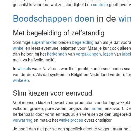
geschikt is voor jou, wat zelfstandigheid en
controle
geeft over w
Boodschappen doen
in de
win
Met begeleiding of zelfstandig
Sommige
supermarkten
bieden
begeleiding
aan als je dat voor
winkel
en leest eventueel etiketten voor. Maar je kunt ook alle
dan helpen bij het
herkennen
van
verpakkingen
,
lezen
van
labe
melk vs halfvolle melk).
In
winkels
waar NaviLens wordt uitgerold, kun je snel codes sca
van derden. Als dat systeem in België en Nederland verder uitbr
winkelen
.
Slim kiezen voor eenvoud
Veel mensen kiezen bewust voor producten zonder ingewikkeld 
volkoren granen, pure zaden, ongezouten
noten
, enzovoort. Di
herkenbaar door vorm en textuur, en vereisen zelden uitgebrei
verwarring
en maakt het
winkelproces
overzichtelijker.
Je hoeft dan niet per se een specifiek dieet te volgen, maar het