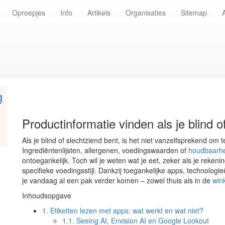
Oproepjes
Info
Artikels
Organisaties
Sitemap
g
Productinformatie vinden als je blind o
Als je blind of slechtziend bent, is het niet vanzelfsprekend om 
Ingrediëntenlijsten, allergenen, voedingswaarden of
houdbaarhe
ontoegankelijk. Toch wil je weten wat je eet, zeker als je rekeni
specifieke voedingsstijl. Dankzij toegankelijke apps, technolog
je vandaag al een pak verder komen – zowel thuis als in de
win
Inhoudsopgave
1.
Etiketten lezen met apps: wat werkt en wat niet?
1.1.
Seeing AI, Envision AI en Google Lookout