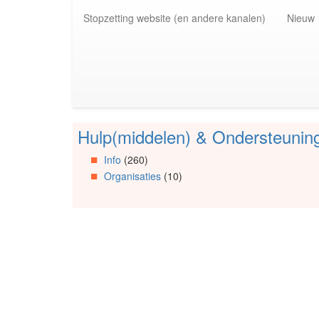
Spring
Stopzetting website (en andere kanalen)
Nieuw
naar
de
inhoud
(Accesskey
1)
Spring
naar
de
Hulp(middelen) & Ondersteunin
primaire
Spring
zijbalk
naar
Info
(260)
(Accesskey
Artikels
Organisaties
(10)
2)
Spring
naar
Info
Spring
naar
Organisaties
Spring
naar
Social
media