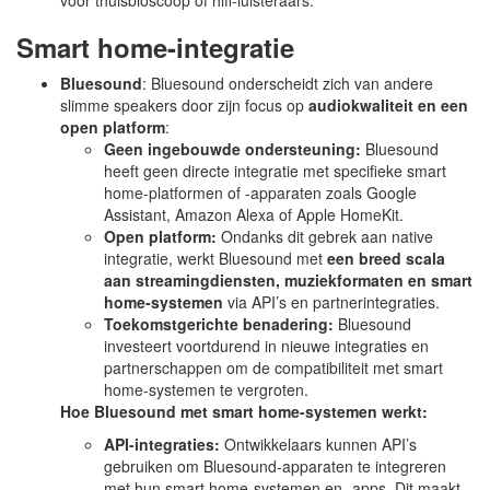
voor thuisbioscoop of hifi-luisteraars.
Smart home-integratie
Bluesound
: Bluesound onderscheidt zich van andere
slimme speakers door zijn focus op
audiokwaliteit en een
open platform
:
Geen ingebouwde ondersteuning:
Bluesound
heeft geen directe integratie met specifieke smart
home-platformen of -apparaten zoals Google
Assistant, Amazon Alexa of Apple HomeKit.
Open platform:
Ondanks dit gebrek aan native
integratie, werkt Bluesound met
een breed scala
aan streamingdiensten, muziekformaten en smart
home-systemen
via API’s en partnerintegraties.
Toekomstgerichte benadering:
Bluesound
investeert voortdurend in nieuwe integraties en
partnerschappen om de compatibiliteit met smart
home-systemen te vergroten.
Hoe Bluesound met smart home-systemen werkt:
API-integraties:
Ontwikkelaars kunnen API’s
gebruiken om Bluesound-apparaten te integreren
met hun smart home-systemen en -apps. Dit maakt