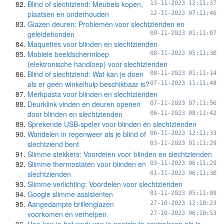
Blind of slechtziend: Meubels kopen,
13-11-2023 12:11:37
plaatsen en onderhouden
12-11-2023 07:11:46
Glazen deuren: Problemen voor slechtzienden en
geleidehonden
09-11-2023 01:11:07
Maquettes voor blinden en slechtzienden
Mobiele beeldschermloep
08-11-2023 05:11:30
(elektronische handloep) voor slechtzienden
Blind of slechtziend: Wat kan je doen
08-11-2023 01:11:14
als er geen winkelhulp beschikbaar is?
07-11-2023 11:11:48
Merkpasta voor blinden en slechtzienden
Deurklink vinden en deuren openen
07-11-2023 07:11:56
door blinden en slechtzienden
06-11-2023 08:11:42
Sprekende USB-speler voor blinden en slechtzienden
Wandelen in regenweer als je blind of
06-11-2023 12:11:33
slechtziend bent
03-11-2023 01:11:29
Slimme stekkers: Voordelen voor blinden en slechtzienden
Slimme thermostaten voor blinden en
03-11-2023 06:11:29
slechtzienden
01-11-2023 06:11:30
Slimme verlichting: Voordelen voor slechtzienden
Google slimme assistenten
01-11-2023 05:11:09
Aangedampte brillenglazen
27-10-2023 12:10:23
voorkomen en verhelpen
27-10-2023 06:10:53