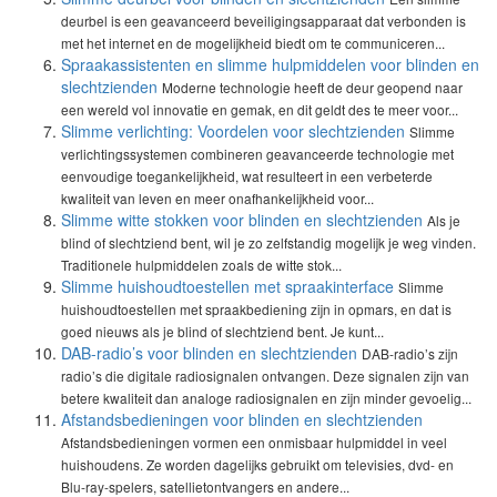
deurbel is een geavanceerd beveiligingsapparaat dat verbonden is
met het internet en de mogelijkheid biedt om te communiceren...
Spraakassistenten en slimme hulpmiddelen voor blinden en
slechtzienden
Moderne technologie heeft de deur geopend naar
een wereld vol innovatie en gemak, en dit geldt des te meer voor...
Slimme verlichting: Voordelen voor slechtzienden
Slimme
verlichtingssystemen combineren geavanceerde technologie met
eenvoudige toegankelijkheid, wat resulteert in een verbeterde
kwaliteit van leven en meer onafhankelijkheid voor...
Slimme witte stokken voor blinden en slechtzienden
Als je
blind of slechtziend bent, wil je zo zelfstandig mogelijk je weg vinden.
Traditionele hulpmiddelen zoals de witte stok...
Slimme huishoudtoestellen met spraakinterface
Slimme
huishoudtoestellen met spraakbediening zijn in opmars, en dat is
goed nieuws als je blind of slechtziend bent. Je kunt...
DAB-radio’s voor blinden en slechtzienden
DAB-radio’s zijn
radio’s die digitale radiosignalen ontvangen. Deze signalen zijn van
betere kwaliteit dan analoge radiosignalen en zijn minder gevoelig...
Afstandsbedieningen voor blinden en slechtzienden
Afstandsbedieningen vormen een onmisbaar hulpmiddel in veel
huishoudens. Ze worden dagelijks gebruikt om televisies, dvd- en
Blu-ray-spelers, satellietontvangers en andere...