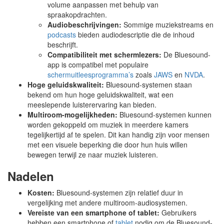
volume aanpassen met behulp van
spraakopdrachten.
Audiobeschrijvingen:
Sommige muziekstreams en
podcasts
bieden audiodescriptie die de inhoud
beschrijft.
Compatibiliteit met schermlezers:
De Bluesound-
app is compatibel met populaire
schermuitleesprogramma’s
zoals
JAWS
en
NVDA
.
Hoge geluidskwaliteit:
Bluesound-systemen staan
bekend om hun hoge geluidskwaliteit, wat een
meeslepende luisterervaring kan bieden.
Multiroom-mogelijkheden:
Bluesound-systemen kunnen
worden gekoppeld om muziek in meerdere kamers
tegelijkertijd af te spelen. Dit kan handig zijn voor mensen
met een visuele beperking die door hun huis willen
bewegen terwijl ze naar muziek luisteren.
Nadelen
Kosten:
Bluesound-systemen zijn relatief duur in
vergelijking met andere multiroom-audiosystemen.
Vereiste van een smartphone of tablet:
Gebruikers
hebben een smartphone of
tablet
nodig om de Bluesound-