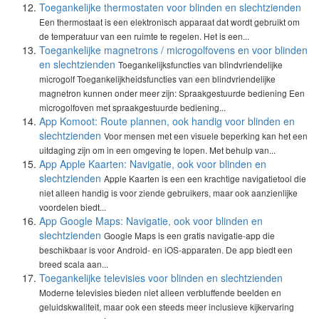
Toegankelijke thermostaten voor blinden en slechtzienden
Een thermostaat is een elektronisch apparaat dat wordt gebruikt om
de temperatuur van een ruimte te regelen. Het is een...
Toegankelijke magnetrons / microgolfovens en voor blinden
en slechtzienden
Toegankelijksfuncties van blindvriendelijke
microgolf Toegankelijkheidsfuncties van een blindvriendelijke
magnetron kunnen onder meer zijn: Spraakgestuurde bediening Een
microgolfoven met spraakgestuurde bediening...
App Komoot: Route plannen, ook handig voor blinden en
slechtzienden
Voor mensen met een visuele beperking kan het een
uitdaging zijn om in een omgeving te lopen. Met behulp van...
App Apple Kaarten: Navigatie, ook voor blinden en
slechtzienden
Apple Kaarten is een een krachtige navigatietool die
niet alleen handig is voor ziende gebruikers, maar ook aanzienlijke
voordelen biedt...
App Google Maps: Navigatie, ook voor blinden en
slechtzienden
Google Maps is een gratis navigatie-app die
beschikbaar is voor Android- en iOS-apparaten. De app biedt een
breed scala aan...
Toegankelijke televisies voor blinden en slechtzienden
Moderne televisies bieden niet alleen verbluffende beelden en
geluidskwaliteit, maar ook een steeds meer inclusieve kijkervaring