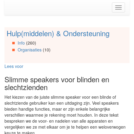
Spring
Toggle
naar
navigati
de
inhoud
(Accesskey
Hulp(middelen) & Ondersteuning
Spring
1)
naar
Spring
Info
(260)
Artikels
naar
Organisaties
(10)
Spring
de
naar
primaire
Info
zijbalk
Lees voor
Spring
(Accesskey
naar
2)
Slimme speakers voor blinden en
Organisaties
slechtzienden
Spring
naar
Het kiezen van de juiste slimme speaker voor een blinde of
Social
slechtziende gebruiker kan een uitdaging zijn. Veel speakers
media
bieden handige functies, maar er zijn enkele belangrijke
verschillen waarmee je rekening moet houden. In deze tekst
bespreken we de voor- en nadelen van alle apparaten en
vergelijken we ze met elkaar om je te helpen een weloverwogen
keuze te maken.