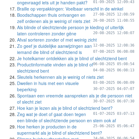
ongevraagd iets uit je handen pakt?
01-09-2025 12:09:43
Braille op verpakkingen: Voelbaar verschil in de winkel
Boodschappen thuis ontvangen en
27-08-2025 12:08:59
zelf ordenen als je weinig of niets ziet
26-08-2025 11:08:55
Als blinde of slechtziende persoon je kleding of uiterlijk
laten controleren zonder gêne
20-08-2025 12:08:07
Afval sorteren zonder of met weinig zicht
Zo geef je duidelijke aanwijzingen aan
12-08-2025 12:08:36
iemand die blind of slechtziend is
07-08-2025 06:08:08
Je hotelkamer ontdekken als je blind of slechtziend bent
Productinformatie vinden als je blind of
06-08-2025 05:08:54
slechtziend bent
04-08-2025 06:08:13
Sleutels herkennen als je weinig of niets ziet
Dweilen in huis met een visuele
03-08-2025 06:08:09
beperking
30-07-2025 04:07:07
Spontaan een vreemde aanspreken als je die persoon niet
of slecht ziet
30-07-2025 06:07:30
Hoe kan je lezen als je blind of slechtziend bent?
Zeg wat je doet of gaat doen tegen
01-07-2025 03:07:13
een blinde of slechtziende persoon en stem ook af
Hoe herken je producten in de
25-06-2025 05:06:47
supermarkt als je blind of slechtziend bent?
24-06-2025 06:06:54