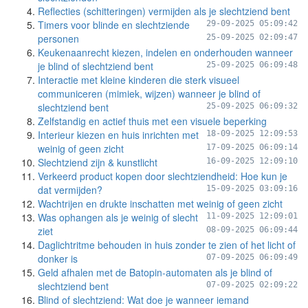
Reflecties (schitteringen) vermijden als je slechtziend bent
Timers voor blinde en slechtziende
29-09-2025 05:09:42
personen
25-09-2025 02:09:47
Keukenaanrecht kiezen, indelen en onderhouden wanneer
je blind of slechtziend bent
25-09-2025 06:09:48
Interactie met kleine kinderen die sterk visueel
communiceren (mimiek, wijzen) wanneer je blind of
slechtziend bent
25-09-2025 06:09:32
Zelfstandig en actief thuis met een visuele beperking
Interieur kiezen en huis inrichten met
18-09-2025 12:09:53
weinig of geen zicht
17-09-2025 06:09:14
Slechtziend zijn & kunstlicht
16-09-2025 12:09:10
Verkeerd product kopen door slechtziendheid: Hoe kun je
dat vermijden?
15-09-2025 03:09:16
Wachtrijen en drukte inschatten met weinig of geen zicht
Was ophangen als je weinig of slecht
11-09-2025 12:09:01
ziet
08-09-2025 06:09:44
Daglichtritme behouden in huis zonder te zien of het licht of
donker is
07-09-2025 06:09:49
Geld afhalen met de Batopin-automaten als je blind of
slechtziend bent
07-09-2025 02:09:22
Blind of slechtziend: Wat doe je wanneer iemand