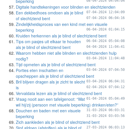
beperking
08-04-2024 04:04:04
Digitale handtekeningen voor blinden en slechtzienden
Een dekbedhoes omdoen als je blind
07-04-2024 12:04:09
of slechtziend bent
07-04-2024 06:04:16
Zindelijkheidsproces van een kind met een visuele
beperking
06-04-2024 01:04:15
Kruiden herkennen als je blind of slechtziend bent
Tips om pasjes uit elkaar te houden
06-04-2024 05:04:08
als je blind of slechtziend bent
04-04-2024 11:04:41
Waarom hebben niet alle blinden en slechtzienden hulp
nodig?
03-04-2024 11:04:48
Tijd opmeten als je blind of slechtziend bent
Porties eten inschatten en
03-04-2024 07:04:50
opscheppen als je blind of slechtziend bent
Bril blijven dragen als je zicht te slecht
03-04-2024 06:04:31
is
02-04-2024 07:04:12
Vervaldata lezen als je blind of slechtziend bent
Vraag nooit aan een tafelgenoot: “Wat
01-04-2024 05:04:49
wil hij/zij (persoon met visuele beperking) drinken/eten?”
Douchen en baden met een visuele
31-03-2024 06:03:31
beperking
31-03-2024 03:03:56
Zich aankleden als je blind of slechtziend bent
Stof afdoen (afstoffen) als je blind of
27-03-2024 06:03:13