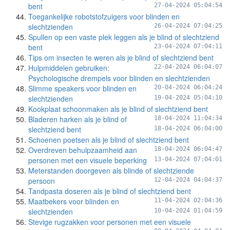
bent
27-04-2024 05:04:54
Toegankelijke robotstofzuigers voor blinden en
slechtzienden
26-04-2024 07:04:25
Spullen op een vaste plek leggen als je blind of slechtziend
bent
23-04-2024 07:04:11
Tips om insecten te weren als je blind of slechtziend bent
Hulpmiddelen gebruiken:
22-04-2024 06:04:07
Psychologische drempels voor blinden en slechtzienden
Slimme speakers voor blinden en
20-04-2024 06:04:24
slechtzienden
19-04-2024 05:04:10
Kookplaat schoonmaken als je blind of slechtziend bent
Bladeren harken als je blind of
18-04-2024 11:04:34
slechtziend bent
18-04-2024 06:04:00
Schoenen poetsen als je blind of slechtziend bent
Overdreven behulpzaamheid aan
18-04-2024 06:04:47
personen met een visuele beperking
13-04-2024 07:04:01
Meterstanden doorgeven als blinde of slechtziende
persoon
12-04-2024 04:04:37
Tandpasta doseren als je blind of slechtziend bent
Maatbekers voor blinden en
11-04-2024 02:04:36
slechtzienden
10-04-2024 01:04:59
Stevige rugzakken voor personen met een visuele