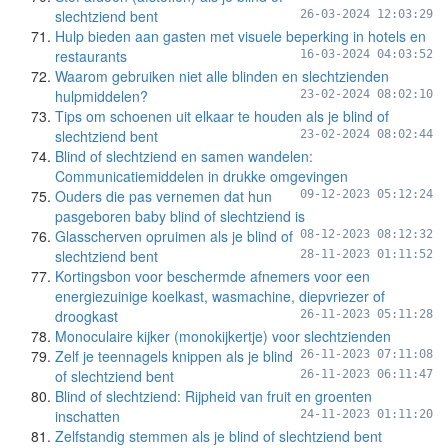
slechtziend bent
26-03-2024 12:03:29
Hulp bieden aan gasten met visuele beperking in hotels en
restaurants
16-03-2024 04:03:52
Waarom gebruiken niet alle blinden en slechtzienden
hulpmiddelen?
23-02-2024 08:02:10
Tips om schoenen uit elkaar te houden als je blind of
slechtziend bent
23-02-2024 08:02:44
Blind of slechtziend en samen wandelen:
Communicatiemiddelen in drukke omgevingen
Ouders die pas vernemen dat hun
09-12-2023 05:12:24
pasgeboren baby blind of slechtziend is
Glasscherven opruimen als je blind of
08-12-2023 08:12:32
slechtziend bent
28-11-2023 01:11:52
Kortingsbon voor beschermde afnemers voor een
energiezuinige koelkast, wasmachine, diepvriezer of
droogkast
26-11-2023 05:11:28
Monoculaire kijker (monokijkertje) voor slechtzienden
Zelf je teennagels knippen als je blind
26-11-2023 07:11:08
of slechtziend bent
26-11-2023 06:11:47
Blind of slechtziend: Rijpheid van fruit en groenten
inschatten
24-11-2023 01:11:20
Zelfstandig stemmen als je blind of slechtziend bent