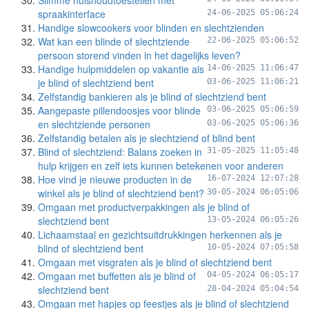
Slimme huishoudtoestellen met
spraakinterface
24-06-2025 05:06:24
Handige slowcookers voor blinden en slechtzienden
Wat kan een blinde of slechtziende
22-06-2025 05:06:52
persoon storend vinden in het dagelijks leven?
Handige hulpmiddelen op vakantie als
14-06-2025 11:06:47
je blind of slechtziend bent
03-06-2025 11:06:21
Zelfstandig bankieren als je blind of slechtziend bent
Aangepaste pillendoosjes voor blinde
03-06-2025 05:06:59
en slechtziende personen
03-06-2025 05:06:36
Zelfstandig betalen als je slechtziend of blind bent
Blind of slechtziend: Balans zoeken in
31-05-2025 11:05:48
hulp krijgen en zelf iets kunnen betekenen voor anderen
Hoe vind je nieuwe producten in de
16-07-2024 12:07:28
winkel als je blind of slechtziend bent?
30-05-2024 06:05:06
Omgaan met productverpakkingen als je blind of
slechtziend bent
13-05-2024 06:05:26
Lichaamstaal en gezichtsuitdrukkingen herkennen als je
blind of slechtziend bent
10-05-2024 07:05:58
Omgaan met visgraten als je blind of slechtziend bent
Omgaan met buffetten als je blind of
04-05-2024 06:05:17
slechtziend bent
28-04-2024 05:04:54
Omgaan met hapjes op feestjes als je blind of slechtziend