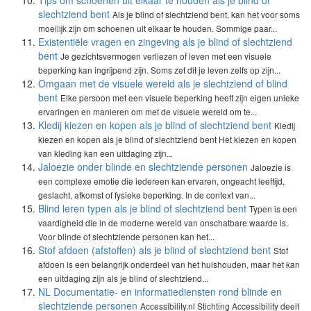
Tips om schoenen uit elkaar te houden als je blind of
slechtziend bent
Als je blind of slechtziend bent, kan het voor soms
moeilijk zijn om schoenen uit elkaar te houden. Sommige paar...
Existentiële vragen en zingeving als je blind of slechtziend
bent
Je gezichtsvermogen verliezen of leven met een visuele
beperking kan ingrijpend zijn. Soms zet dit je leven zelfs op zijn...
Omgaan met de visuele wereld als je slechtziend of blind
bent
Elke persoon met een visuele beperking heeft zijn eigen unieke
ervaringen en manieren om met de visuele wereld om te...
Kledij kiezen en kopen als je blind of slechtziend bent
Kledij
kiezen en kopen als je blind of slechtziend bent Het kiezen en kopen
van kleding kan een uitdaging zijn...
Jaloezie onder blinde en slechtziende personen
Jaloezie is
een complexe emotie die iedereen kan ervaren, ongeacht leeftijd,
geslacht, afkomst of fysieke beperking. In de context van...
Blind leren typen als je blind of slechtziend bent
Typen is een
vaardigheid die in de moderne wereld van onschatbare waarde is.
Voor blinde of slechtziende personen kan het...
Stof afdoen (afstoffen) als je blind of slechtziend bent
Stof
afdoen is een belangrijk onderdeel van het huishouden, maar het kan
een uitdaging zijn als je blind of slechtziend...
NL Documentatie- en informatiediensten rond blinde en
slechtziende personen
Accessibility.nl Stichting Accessibility deelt