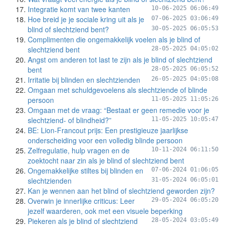
Integratie komt van twee kanten
10-06-2025 06:06:49
Hoe breid je je sociale kring uit als je
07-06-2025 03:06:49
blind of slechtziend bent?
30-05-2025 06:05:53
Complimenten die ongemakkelijk voelen als je blind of
slechtziend bent
28-05-2025 04:05:02
Angst om anderen tot last te zijn als je blind of slechtziend
bent
28-05-2025 06:05:52
Irritatie bij blinden en slechtzienden
26-05-2025 04:05:08
Omgaan met schuldgevoelens als slechtziende of blinde
persoon
11-05-2025 11:05:26
Omgaan met de vraag: “Bestaat er geen remedie voor je
slechtziend- of blindheid?”
11-05-2025 10:05:47
BE: Lion-Francout prijs: Een prestigieuze jaarlijkse
onderscheiding voor een volledig blinde persoon
Zelfregulatie, hulp vragen en de
10-11-2024 06:11:50
zoektocht naar zin als je blind of slechtziend bent
Ongemakkelijke stiltes bij blinden en
07-06-2024 01:06:05
slechtzienden
31-05-2024 06:05:01
Kan je wennen aan het blind of slechtziend geworden zijn?
Overwin je innerlijke criticus: Leer
29-05-2024 06:05:20
jezelf waarderen, ook met een visuele beperking
Piekeren als je blind of slechtziend
28-05-2024 03:05:49