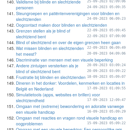
Validisme bij blinde en slechtziende
25-09-2023 02:09:06
personen
24-09-2023 05:09:35
Steungroepen en patiëntenverenigingen voor blinden en
slechtzienden
24-09-2023 06:09:23
Oogcontact maken door blinden en slechtzienden
Grenzen stellen als je blind of
22-09-2023 05:09:45
slechtziend bent
22-09-2023 07:09:00
Blind of slechtziend en over de eigen grenzen heen gaan
Wat missen blinden en slechtzienden
22-09-2023 06:09:49
het meest?
20-09-2023 04:09:06
Discriminatie van mensen met een visuele beperking
Andere zintuigen versterken als je
20-09-2023 03:09:24
blind of slechtziend bent
20-09-2023 03:09:22
Frustratie bij blinden en slechtzienden
18-09-2023 05:09:07
Dineren in het donker: Voordelen, kenmerken en locaties in
België en Nederland
17-09-2023 01:09:55
Simulatietools (apps, websites en brillen) voor
slechtziendheid
17-09-2023 12:09:47
Omgaan met (extreme) bewondering en adoratie vanwege
een visuele handicap
16-09-2023 05:09:29
Omgaan met reacties en vragen rond visuele handicap en
oogproblemen
15-09-2023 05:09:22
Omgaan met een visuele beperking: Een persoonlijke reis