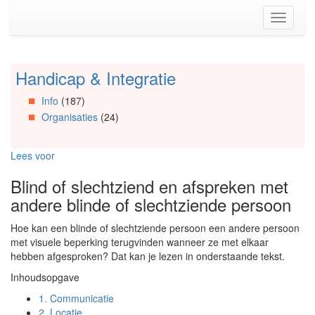
Spring
Toggle
naar
navigati
de
inhoud
(Accesskey
Handicap & Integratie
Spring
1)
naar
Spring
Info
(187)
Artikels
naar
Organisaties
(24)
Spring
de
naar
primaire
Info
zijbalk
Lees voor
Spring
(Accesskey
naar
2)
Blind of slechtziend en afspreken met
Organisaties
andere blinde of slechtziende persoon
Spring
naar
Hoe kan een blinde of slechtziende persoon een andere persoon
Social
met visuele beperking terugvinden wanneer ze met elkaar
media
hebben afgesproken? Dat kan je lezen in onderstaande tekst.
Inhoudsopgave
1.
Communicatie
2.
Locatie