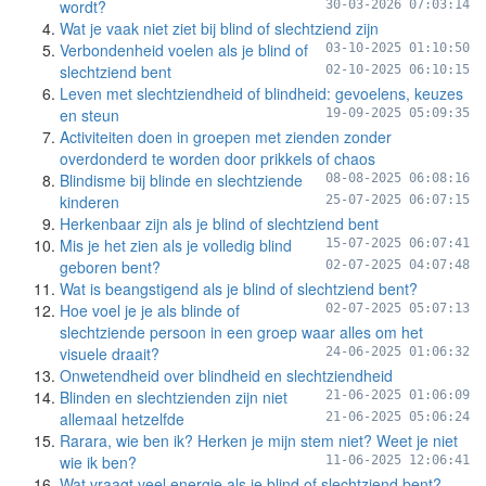
wordt?
30-03-2026 07:03:14
Wat je vaak niet ziet bij blind of slechtziend zijn
Verbondenheid voelen als je blind of
03-10-2025 01:10:50
slechtziend bent
02-10-2025 06:10:15
Leven met slechtziendheid of blindheid: gevoelens, keuzes
en steun
19-09-2025 05:09:35
Activiteiten doen in groepen met zienden zonder
overdonderd te worden door prikkels of chaos
Blindisme bij blinde en slechtziende
08-08-2025 06:08:16
kinderen
25-07-2025 06:07:15
Herkenbaar zijn als je blind of slechtziend bent
Mis je het zien als je volledig blind
15-07-2025 06:07:41
geboren bent?
02-07-2025 04:07:48
Wat is beangstigend als je blind of slechtziend bent?
Hoe voel je je als blinde of
02-07-2025 05:07:13
slechtziende persoon in een groep waar alles om het
visuele draait?
24-06-2025 01:06:32
Onwetendheid over blindheid en slechtziendheid
Blinden en slechtzienden zijn niet
21-06-2025 01:06:09
allemaal hetzelfde
21-06-2025 05:06:24
Rarara, wie ben ik? Herken je mijn stem niet? Weet je niet
wie ik ben?
11-06-2025 12:06:41
Wat vraagt veel energie als je blind of slechtziend bent?