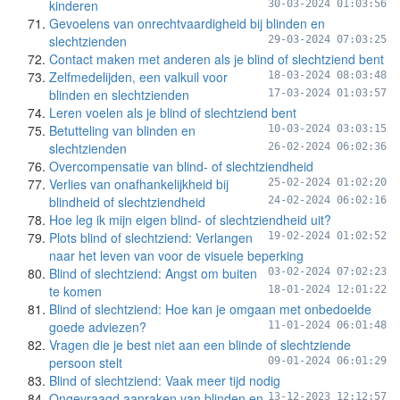
kinderen
30-03-2024 01:03:56
Gevoelens van onrechtvaardigheid bij blinden en
slechtzienden
29-03-2024 07:03:25
Contact maken met anderen als je blind of slechtziend bent
Zelfmedelijden, een valkuil voor
18-03-2024 08:03:48
blinden en slechtzienden
17-03-2024 01:03:57
Leren voelen als je blind of slechtziend bent
Betutteling van blinden en
10-03-2024 03:03:15
slechtzienden
26-02-2024 06:02:36
Overcompensatie van blind- of slechtziendheid
Verlies van onafhankelijkheid bij
25-02-2024 01:02:20
blindheid of slechtziendheid
24-02-2024 06:02:16
Hoe leg ik mijn eigen blind- of slechtziendheid uit?
Plots blind of slechtziend: Verlangen
19-02-2024 01:02:52
naar het leven van voor de visuele beperking
Blind of slechtziend: Angst om buiten
03-02-2024 07:02:23
te komen
18-01-2024 12:01:22
Blind of slechtziend: Hoe kan je omgaan met onbedoelde
goede adviezen?
11-01-2024 06:01:48
Vragen die je best niet aan een blinde of slechtziende
persoon stelt
09-01-2024 06:01:29
Blind of slechtziend: Vaak meer tijd nodig
Ongevraagd aanraken van blinden en
13-12-2023 12:12:57