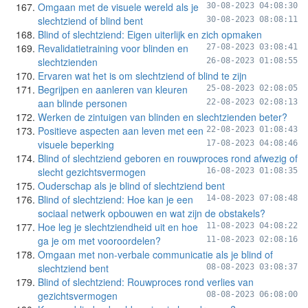
Omgaan met de visuele wereld als je
30-08-2023 04:08:30
slechtziend of blind bent
30-08-2023 08:08:11
Blind of slechtziend: Eigen uiterlijk en zich opmaken
Revalidatietraining voor blinden en
27-08-2023 03:08:41
slechtzienden
26-08-2023 01:08:55
Ervaren wat het is om slechtziend of blind te zijn
Begrijpen en aanleren van kleuren
25-08-2023 02:08:05
aan blinde personen
22-08-2023 02:08:13
Werken de zintuigen van blinden en slechtzienden beter?
Positieve aspecten aan leven met een
22-08-2023 01:08:43
visuele beperking
17-08-2023 04:08:46
Blind of slechtziend geboren en rouwproces rond afwezig of
slecht gezichtsvermogen
16-08-2023 01:08:35
Ouderschap als je blind of slechtziend bent
Blind of slechtziend: Hoe kan je een
14-08-2023 07:08:48
sociaal netwerk opbouwen en wat zijn de obstakels?
Hoe leg je slechtziendheid uit en hoe
11-08-2023 04:08:22
ga je om met vooroordelen?
11-08-2023 02:08:16
Omgaan met non-verbale communicatie als je blind of
slechtziend bent
08-08-2023 03:08:37
Blind of slechtziend: Rouwproces rond verlies van
gezichtsvermogen
08-08-2023 06:08:00