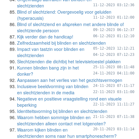
slechtzienden
11-12-2023 03:12:36
Blind of slechtziend: Overgevoelig voor geluiden
(hyperacusis)
11-12-2023 01:12:00
Blind of slechtziend en afspreken met andere blinde of
slechtziende persoon
09-12-2023 06:12:37
Kijk verder dan de handicap!
06-12-2023 01:12:10
Zelfredzaamheid bij blinden en slechtzienden
Impact van tastzin voor blinden en
05-12-2023 12:12:21
slechtzienden
04-12-2023 07:12:23
Slechtzienden die dichtbij het televisietoestel plakken
Kunnen blinden bang zijn in het
25-11-2023 08:11:48
donker?
24-11-2023 04:11:00
Aanpassen aan het verlies van het gezichtsvermogen
Inclusieve beeldvorming van blinden
24-11-2023 07:11:17
en slechtzienden in de media
22-11-2023 03:11:00
Negatieve en positieve vraagstelling rond een visuele
beperking
22-11-2023 11:11:27
Identiteitsvorming bij blinden en slechtzienden
Waarom hebben sommige blinden en
21-11-2023 07:11:38
slechtzienden alleen contact met lotgenoten?
Waarom kijken blinden en
20-11-2023 03:11:14
slechtzienden soms naar hun smartphonescherm?