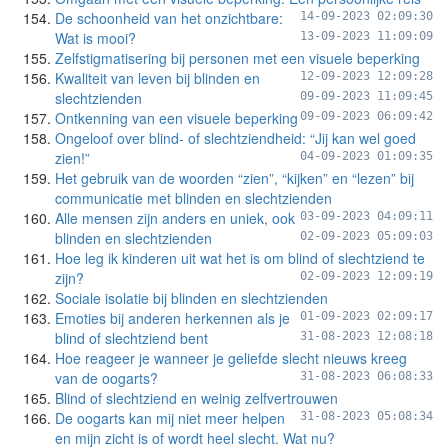
De schoonheid van het onzichtbare:
14-09-2023 02:09:30
Wat is mooi?
13-09-2023 11:09:09
Zelfstigmatisering bij personen met een visuele beperking
Kwaliteit van leven bij blinden en
12-09-2023 12:09:28
slechtzienden
09-09-2023 11:09:45
Ontkenning van een visuele beperking
09-09-2023 06:09:42
Ongeloof over blind- of slechtziendheid: “Jij kan wel goed
zien!”
04-09-2023 01:09:35
Het gebruik van de woorden “zien”, “kijken” en “lezen” bij
communicatie met blinden en slechtzienden
Alle mensen zijn anders en uniek, ook
03-09-2023 04:09:11
blinden en slechtzienden
02-09-2023 05:09:03
Hoe leg ik kinderen uit wat het is om blind of slechtziend te
zijn?
02-09-2023 12:09:19
Sociale isolatie bij blinden en slechtzienden
Emoties bij anderen herkennen als je
01-09-2023 02:09:17
blind of slechtziend bent
31-08-2023 12:08:18
Hoe reageer je wanneer je geliefde slecht nieuws kreeg
van de oogarts?
31-08-2023 06:08:33
Blind of slechtziend en weinig zelfvertrouwen
De oogarts kan mij niet meer helpen
31-08-2023 05:08:34
en mijn zicht is of wordt heel slecht. Wat nu?