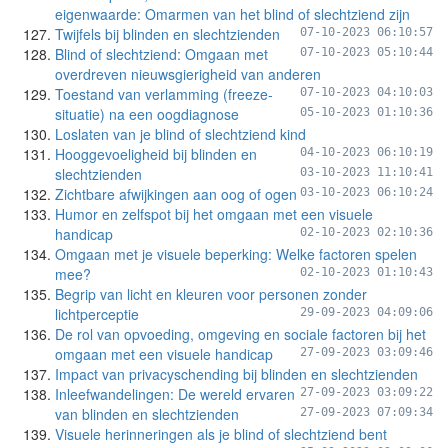
eigenwaarde: Omarmen van het blind of slechtziend zijn
Twijfels bij blinden en slechtzienden
07-10-2023 06:10:57
Blind of slechtziend: Omgaan met
07-10-2023 05:10:44
overdreven nieuwsgierigheid van anderen
Toestand van verlamming (freeze-
07-10-2023 04:10:03
situatie) na een oogdiagnose
05-10-2023 01:10:36
Loslaten van je blind of slechtziend kind
Hooggevoeligheid bij blinden en
04-10-2023 06:10:19
slechtzienden
03-10-2023 11:10:41
Zichtbare afwijkingen aan oog of ogen
03-10-2023 06:10:24
Humor en zelfspot bij het omgaan met een visuele
handicap
02-10-2023 02:10:36
Omgaan met je visuele beperking: Welke factoren spelen
mee?
02-10-2023 01:10:43
Begrip van licht en kleuren voor personen zonder
lichtperceptie
29-09-2023 04:09:06
De rol van opvoeding, omgeving en sociale factoren bij het
omgaan met een visuele handicap
27-09-2023 03:09:46
Impact van privacyschending bij blinden en slechtzienden
Inleefwandelingen: De wereld ervaren
27-09-2023 03:09:22
van blinden en slechtzienden
27-09-2023 07:09:34
Visuele herinneringen als je blind of slechtziend bent