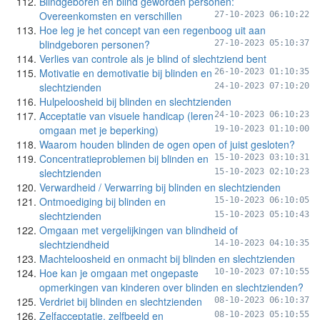
Blindgeboren en blind geworden personen:
Overeenkomsten en verschillen
27-10-2023 06:10:22
Hoe leg je het concept van een regenboog uit aan
blindgeboren personen?
27-10-2023 05:10:37
Verlies van controle als je blind of slechtziend bent
Motivatie en demotivatie bij blinden en
26-10-2023 01:10:35
slechtzienden
24-10-2023 07:10:20
Hulpeloosheid bij blinden en slechtzienden
Acceptatie van visuele handicap (leren
24-10-2023 06:10:23
omgaan met je beperking)
19-10-2023 01:10:00
Waarom houden blinden de ogen open of juist gesloten?
Concentratieproblemen bij blinden en
15-10-2023 03:10:31
slechtzienden
15-10-2023 02:10:23
Verwardheid / Verwarring bij blinden en slechtzienden
Ontmoediging bij blinden en
15-10-2023 06:10:05
slechtzienden
15-10-2023 05:10:43
Omgaan met vergelijkingen van blindheid of
slechtziendheid
14-10-2023 04:10:35
Machteloosheid en onmacht bij blinden en slechtzienden
Hoe kan je omgaan met ongepaste
10-10-2023 07:10:55
opmerkingen van kinderen over blinden en slechtzienden?
Verdriet bij blinden en slechtzienden
08-10-2023 06:10:37
Zelfacceptatie, zelfbeeld en
08-10-2023 05:10:55