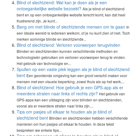
Blind of slechtziend: Wat kan je doen als je een
ontoegankelijke website bezoekt?
Als je blind of slechtziend
bent en op een ontoegankelijke website terecht komt, kan dat heel
frustrerend zijn. Je kunt...
Bang om met blinde of slechtziende mensen om te gaan
In
een ideale wereld is iedereen welkom, of je nu kunt zien of niet. Toch
merken sommige blinde en slechtziende...
Blind of slechtziend: Verloren voorwerpen terugvinden
Blinden en slechtzienden kunnen verschillende methoden en
technologieën gebruiken om verloren voorwerpen terug te vinden.
Het gebruik van technologie en...
Spullen op een vaste plek leggen als je blind of slechtziend
bent
Een geordende omgeving kan een groot verschil maken voor
mensen met een visuele beperking, zowel thuis als op het werk,...
Blind of slechtziend: Hoe gebruik je een GPS-app als er
meerdere straten naar links of rechts zijn?
Het gebruik van
GPS-apps kan een uitdaging zijn voor blinden en slechtzienden,
vooral als er meerdere straten naar links zijn....
Tips om pasjes uit elkaar te houden als je blind of
slechtziend bent
Blinden en slechtzienden hebben verschillende
manieren om hun pasjes uit elkaar te houden. In deze tekst
bespreken we enkele tips...