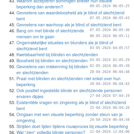
Waarom accepteren sommigen sneller hun visuele
beperking dan anderen?
09-05-2024 06:05:25
Gevoelens van waardeloosheid als je blind of slechtziend
bent
07-05-2024 06:05:43
Gevoelens van wanhoop als je blind of slechtziend bent
Bang om met blinde of slechtziende
07-05-2024 06:05:36
mensen om te gaan
06-05-2024 06:05:11
Ongemakkelijke situaties en blunders als je blind of
slechtziend bent
03-05-2024 04:05:57
Kwetsbaarheid bij blinden en slechtzienden
Boosheid bij blinden en slechtzienden
03-05-2024 02:05:29
Gevoelens van miskenning bij blinden
02-05-2024 06:05:39
en slechtzienden
28-04-2024 06:04:48
Praat met blinden en slechtzienden niet enkel over hun
beperking
28-04-2024 06:04:43
Ook positief ingestelde blinde en slechtziende personen
ervaren dipjes
27-04-2024 07:04:19
Existentiële vragen en zingeving als je blind of slechtziend
bent
25-04-2024 06:04:20
Omgaan met een visuele beperking zonder steun van je
omgeving
24-04-2024 06:04:58
Strijden doet lijden tijdens rouwproces bij visuele beperking
Wat “zien” volledig blinde personen?
21-04-2024 12:04:06