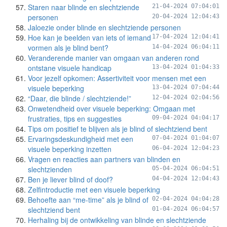
Staren naar blinde en slechtziende
21-04-2024 07:04:01
personen
20-04-2024 12:04:43
Jaloezie onder blinde en slechtziende personen
Hoe kan je beelden van iets of iemand
17-04-2024 12:04:41
vormen als je blind bent?
14-04-2024 06:04:11
Veranderende manier van omgaan van anderen rond
ontstane visuele handicap
13-04-2024 01:04:33
Voor jezelf opkomen: Assertiviteit voor mensen met een
visuele beperking
13-04-2024 07:04:44
“Daar, die blinde / slechtziende!”
12-04-2024 02:04:56
Onwetendheid over visuele beperking: Omgaan met
frustraties, tips en suggesties
09-04-2024 04:04:17
Tips om positief te blijven als je blind of slechtziend bent
Ervaringsdeskundigheid met een
07-04-2024 01:04:07
visuele beperking inzetten
06-04-2024 12:04:23
Vragen en reacties aan partners van blinden en
slechtzienden
05-04-2024 06:04:51
Ben je liever blind of doof?
04-04-2024 12:04:43
Zelfintroductie met een visuele beperking
Behoefte aan “me-time” als je blind of
02-04-2024 04:04:28
slechtziend bent
01-04-2024 06:04:57
Herhaling bij de ontwikkeling van blinde en slechtziende