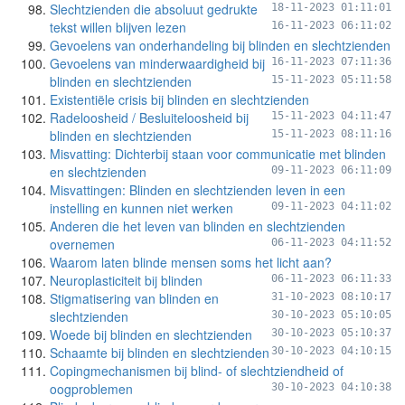
Slechtzienden die absoluut gedrukte
18-11-2023 01:11:01
tekst willen blijven lezen
16-11-2023 06:11:02
Gevoelens van onderhandeling bij blinden en slechtzienden
Gevoelens van minderwaardigheid bij
16-11-2023 07:11:36
blinden en slechtzienden
15-11-2023 05:11:58
Existentiële crisis bij blinden en slechtzienden
Radeloosheid / Besluiteloosheid bij
15-11-2023 04:11:47
blinden en slechtzienden
15-11-2023 08:11:16
Misvatting: Dichterbij staan voor communicatie met blinden
en slechtzienden
09-11-2023 06:11:09
Misvattingen: Blinden en slechtzienden leven in een
instelling en kunnen niet werken
09-11-2023 04:11:02
Anderen die het leven van blinden en slechtzienden
overnemen
06-11-2023 04:11:52
Waarom laten blinde mensen soms het licht aan?
Neuroplasticiteit bij blinden
06-11-2023 06:11:33
Stigmatisering van blinden en
31-10-2023 08:10:17
slechtzienden
30-10-2023 05:10:05
Woede bij blinden en slechtzienden
30-10-2023 05:10:37
Schaamte bij blinden en slechtzienden
30-10-2023 04:10:15
Copingmechanismen bij blind- of slechtziendheid of
oogproblemen
30-10-2023 04:10:38