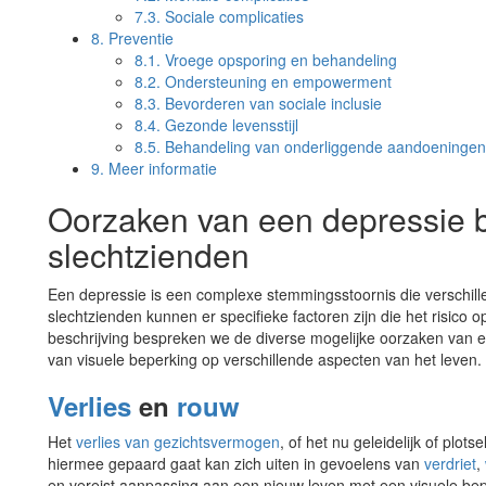
7.3.
Sociale complicaties
8.
Preventie
8.1.
Vroege opsporing en behandeling
8.2.
Ondersteuning en empowerment
8.3.
Bevorderen van sociale inclusie
8.4.
Gezonde levensstijl
8.5.
Behandeling van onderliggende aandoeningen
9.
Meer informatie
Oorzaken van een depressie b
slechtzienden
Een depressie is een complexe stemmingsstoornis die verschill
slechtzienden kunnen er specifieke factoren zijn die het risico
beschrijving bespreken we de diverse mogelijke oorzaken van 
van visuele beperking op verschillende aspecten van het leven.
Verlies
en
rouw
Het
verlies van gezichtsvermogen
, of het nu geleidelijk of plot
hiermee gepaard gaat kan zich uiten in gevoelens van
verdriet
,
en vereist aanpassing aan een nieuw leven met een visuele bep