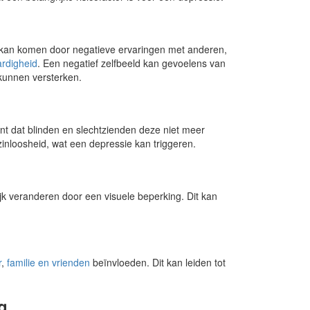
t kan komen door negatieve ervaringen met anderen,
rdigheid
. Een negatief zelfbeeld kan gevoelens van
kunnen versterken.
ent dat blinden en slechtzienden deze niet meer
zinloosheid, wat een depressie kan triggeren.
ijk veranderen door een visuele beperking. Dit kan
r
,
familie en vrienden
beïnvloeden. Dit kan leiden tot
g