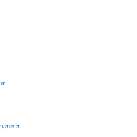
len
de personen