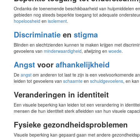
Ondanks de toenemende beschikbaarheid van hulpmiddelen en d
gebieden nog steeds beperkte toegang tot adequate ondersteuni
hopeloosheid
en
isolement
.
Discriminatie
en
stigma
Blinden en slechtzienden kunnen te maken krijgen met discrimina
gevoelens van
minderwaardigheid
, afwijzing en
woede
.
Angst
voor
afhankelijkheid
De
angst
om anderen tot last te zijn is een veelvoorkomende an
leiden tot gevoelens van
schaamte
en
schuldgevoelens
, en kan
Veranderingen in identiteit
Een visuele beperking kan leiden tot een verandering in identiteit
mensen die hun identiteit sterk afleidden van hun visuele capaci
Fysieke gezondheidsproblemen
Visuele beperking kan gepaard gaan met andere gezondheidspr