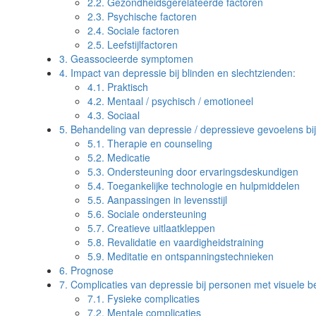
2.2.
Gezondheidsgerelateerde factoren
2.3.
Psychische factoren
2.4.
Sociale factoren
2.5.
Leefstijlfactoren
3.
Geassocieerde symptomen
4.
Impact van depressie bij blinden en slechtzienden:
4.1.
Praktisch
4.2.
Mentaal / psychisch / emotioneel
4.3.
Sociaal
5.
Behandeling van depressie / depressieve gevoelens bij
5.1.
Therapie en counseling
5.2.
Medicatie
5.3.
Ondersteuning door ervaringsdeskundigen
5.4.
Toegankelijke technologie en hulpmiddelen
5.5.
Aanpassingen in levensstijl
5.6.
Sociale ondersteuning
5.7.
Creatieve uitlaatkleppen
5.8.
Revalidatie en vaardigheidstraining
5.9.
Meditatie en ontspanningstechnieken
6.
Prognose
7.
Complicaties van depressie bij personen met visuele b
7.1.
Fysieke complicaties
7.2.
Mentale complicaties