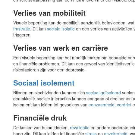
Verlies van mobiliteit
Visuele beperking kan de mobiliteit aanzienlijk beïnvloeden, wat
frustratie
. Dit kan
sociale isolatie
en een verlies van activiteite
triggeren.
Verlies van werk en carrière
Een visuele beperking kan het moeilijk maken om bepaalde bero
en financiële problemen. Dit kan een gevoel van identiteitsverli
risicofactoren zijn voor een depressie.
Sociaal isolement
Blinden en slechtzienden kunnen zich
sociaal geïsoleerd
voelen
gemakkelijk sociale interacties kunnen aangaan of deelnemen aa
isolement kan leiden tot gevoelens van
eenzaamheid
,
verdriet
e
Financiële druk
De kosten van hulpmiddelen,
revalidatie
en andere ondersteunin
hoog zijn. Dit kan leiden tot financiële
stress
en
onzekerheid
, wa