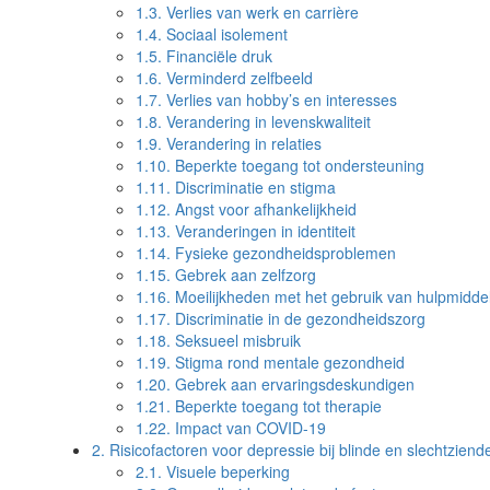
1.3.
Verlies van werk en carrière
1.4.
Sociaal isolement
1.5.
Financiële druk
1.6.
Verminderd zelfbeeld
1.7.
Verlies van hobby’s en interesses
1.8.
Verandering in levenskwaliteit
1.9.
Verandering in relaties
1.10.
Beperkte toegang tot ondersteuning
1.11.
Discriminatie en stigma
1.12.
Angst voor afhankelijkheid
1.13.
Veranderingen in identiteit
1.14.
Fysieke gezondheidsproblemen
1.15.
Gebrek aan zelfzorg
1.16.
Moeilijkheden met het gebruik van hulpmidde
1.17.
Discriminatie in de gezondheidszorg
1.18.
Seksueel misbruik
1.19.
Stigma rond mentale gezondheid
1.20.
Gebrek aan ervaringsdeskundigen
1.21.
Beperkte toegang tot therapie
1.22.
Impact van COVID-19
2.
Risicofactoren voor depressie bij blinde en slechtzien
2.1.
Visuele beperking