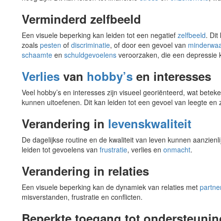
Verminderd zelfbeeld
Een visuele beperking kan leiden tot een negatief
zelfbeeld
. Di
zoals
pesten
of
discriminatie
, of door een gevoel van
minderwaa
schaamte
en
schuldgevoelens
veroorzaken, die een depressie 
Verlies
van
hobby’s
en interesses
Veel hobby’s en interesses zijn visueel georiënteerd, wat betek
kunnen uitoefenen. Dit kan leiden tot een gevoel van leegte en 
Verandering in
levenskwaliteit
De dagelijkse routine en de kwaliteit van leven kunnen aanzienl
leiden tot gevoelens van
frustratie
, verlies en
onmacht
.
Verandering in relaties
Een visuele beperking kan de dynamiek van relaties met
partne
misverstanden, frustratie en conflicten.
Beperkte toegang tot ondersteunin