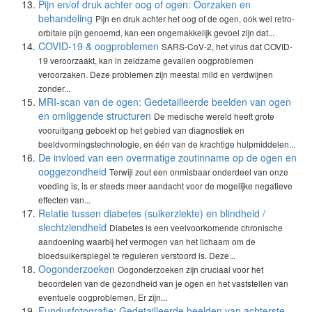
Pijn en/of druk achter oog of ogen: Oorzaken en
behandeling
Pijn en druk achter het oog of de ogen, ook wel retro-
orbitale pijn genoemd, kan een ongemakkelijk gevoel zijn dat...
COVID-19 & oogproblemen
SARS-CoV-2, het virus dat COVID-
19 veroorzaakt, kan in zeldzame gevallen oogproblemen
veroorzaken. Deze problemen zijn meestal mild en verdwijnen
zonder...
MRI-scan van de ogen: Gedetailleerde beelden van ogen
en omliggende structuren
De medische wereld heeft grote
vooruitgang geboekt op het gebied van diagnostiek en
beeldvormingstechnologie, en één van de krachtige hulpmiddelen...
De invloed van een overmatige zoutinname op de ogen en
ooggezondheid
Terwijl zout een onmisbaar onderdeel van onze
voeding is, is er steeds meer aandacht voor de mogelijke negatieve
effecten van...
Relatie tussen diabetes (suikerziekte) en blindheid /
slechtziendheid
Diabetes is een veelvoorkomende chronische
aandoening waarbij het vermogen van het lichaam om de
bloedsuikerspiegel te reguleren verstoord is. Deze...
Oogonderzoeken
Oogonderzoeken zijn cruciaal voor het
beoordelen van de gezondheid van je ogen en het vaststellen van
eventuele oogproblemen. Er zijn...
Fundusfotografie: Gedetailleerde beelden van achterste