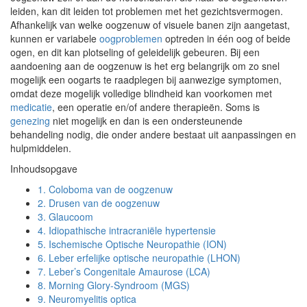
leiden, kan dit leiden tot problemen met het gezichtsvermogen.
Afhankelijk van welke oogzenuw of visuele banen zijn aangetast,
kunnen er variabele
oogproblemen
optreden in één oog of beide
ogen, en dit kan plotseling of geleidelijk gebeuren. Bij een
aandoening aan de oogzenuw is het erg belangrijk om zo snel
mogelijk een oogarts te raadplegen bij aanwezige symptomen,
omdat deze mogelijk volledige blindheid kan voorkomen met
medicatie
, een operatie en/of andere therapieën. Soms is
genezing
niet mogelijk en dan is een ondersteunende
behandeling nodig, die onder andere bestaat uit aanpassingen en
hulpmiddelen.
Inhoudsopgave
1.
Coloboma van de oogzenuw
2.
Drusen van de oogzenuw
3.
Glaucoom
4.
Idiopathische intracraniële hypertensie
5.
Ischemische Optische Neuropathie (ION)
6.
Leber erfelijke optische neuropathie (LHON)
7.
Leber’s Congenitale Amaurose (LCA)
8.
Morning Glory-Syndroom (MGS)
9.
Neuromyelitis optica