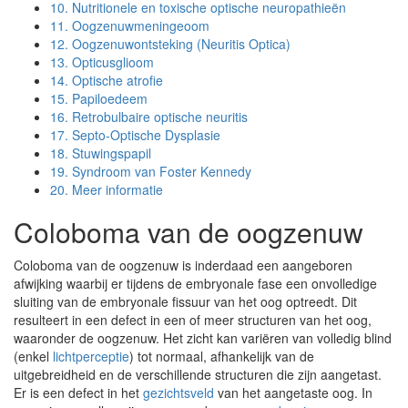
10.
Nutritionele en toxische optische neuropathieën
11.
Oogzenuwmeningeoom
12.
Oogzenuwontsteking (Neuritis Optica)
13.
Opticusglioom
14.
Optische atrofie
15.
Papiloedeem
16.
Retrobulbaire optische neuritis
17.
Septo-Optische Dysplasie
18.
Stuwingspapil
19.
Syndroom van Foster Kennedy
20.
Meer informatie
Coloboma van de oogzenuw
Coloboma van de oogzenuw is inderdaad een aangeboren
afwijking waarbij er tijdens de embryonale fase een onvolledige
sluiting van de embryonale fissuur van het oog optreedt. Dit
resulteert in een defect in een of meer structuren van het oog,
waaronder de oogzenuw. Het zicht kan variëren van volledig blind
(enkel
lichtperceptie
) tot normaal, afhankelijk van de
uitgebreidheid en de verschillende structuren die zijn aangetast.
Er is een defect in het
gezichtsveld
van het aangetaste oog. In