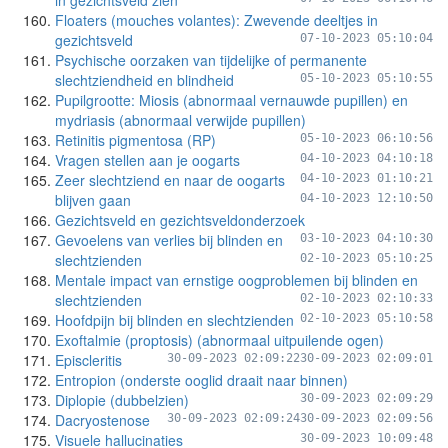
in gezichtsveld zien
Floaters (mouches volantes): Zwevende deeltjes in
gezichtsveld
07-10-2023 05:10:04
Psychische oorzaken van tijdelijke of permanente
slechtziendheid en blindheid
05-10-2023 05:10:55
Pupilgrootte: Miosis (abnormaal vernauwde pupillen) en
mydriasis (abnormaal verwijde pupillen)
Retinitis pigmentosa (RP)
05-10-2023 06:10:56
Vragen stellen aan je oogarts
04-10-2023 04:10:18
Zeer slechtziend en naar de oogarts
04-10-2023 01:10:21
blijven gaan
04-10-2023 12:10:50
Gezichtsveld en gezichtsveldonderzoek
Gevoelens van verlies bij blinden en
03-10-2023 04:10:30
slechtzienden
02-10-2023 05:10:25
Mentale impact van ernstige oogproblemen bij blinden en
slechtzienden
02-10-2023 02:10:33
Hoofdpijn bij blinden en slechtzienden
02-10-2023 05:10:58
Exoftalmie (proptosis) (abnormaal uitpuilende ogen)
Episcleritis
30-09-2023 02:09:22
30-09-2023 02:09:01
Entropion (onderste ooglid draait naar binnen)
Diplopie (dubbelzien)
30-09-2023 02:09:29
Dacryostenose
30-09-2023 02:09:24
30-09-2023 02:09:56
Visuele hallucinaties
30-09-2023 10:09:48