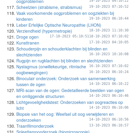
oogproblemen
19-10-2023 04:10:22
Scheelzien (strabisme, strabismus)
19-10-2023 07:10:52
Vaak voorkomende oogproblemen en oogziekten bij
kinderen
19-10-2023 06:10:44
Leber Erfelijke Optische Neuropathie (LHON)
Verziendheid (hypermetropie)
18-10-2023 11:10:30
Droge ogen
17-10-2023 05:10:51
18-10-2023 07:10:02
Kunsttranen
17-10-2023 04:10:05
Schouderpijn en schouderklachten bij blinden en
slechtzienden
16-10-2023 10:10:08
Rugpijn en rugklachten bij blinden en slechtzienden
Nystagmus (onwillekeurige, ritmische
16-10-2023 07:10:02
oogbewegingen)
16-10-2023 06:10:24
Binoculair onderzoek: Onderzoek van samenwerking
tussen de ogen
14-10-2023 06:10:22
MRI-scan van de ogen: Gedetailleerde beelden van ogen
en omliggende structuren
14-10-2023 06:10:46
Lichtgevoeligheidstest: Onderzoeken van oogreacties op
licht
14-10-2023 06:10:06
Biopsie van het oog: Weefsel uit oog verwijderen en
onderzoeken
14-10-2023 06:10:56
Traanfilmonderzoek
13-10-2023 06:10:57
Spleetlamponderzoek (biomicroscopie)