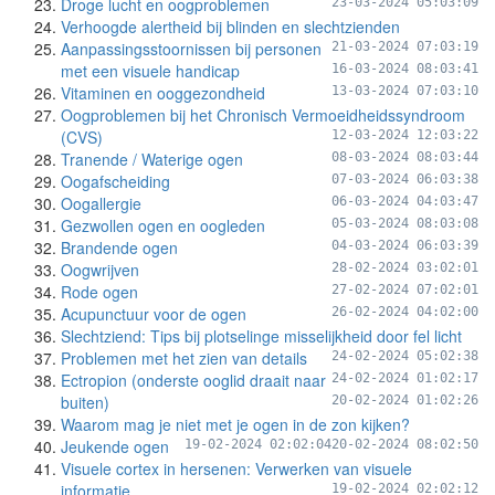
Droge lucht en oogproblemen
23-03-2024 05:03:09
Verhoogde alertheid bij blinden en slechtzienden
Aanpassingsstoornissen bij personen
21-03-2024 07:03:19
met een visuele handicap
16-03-2024 08:03:41
Vitaminen en ooggezondheid
13-03-2024 07:03:10
Oogproblemen bij het Chronisch Vermoeidheidssyndroom
(CVS)
12-03-2024 12:03:22
Tranende / Waterige ogen
08-03-2024 08:03:44
Oogafscheiding
07-03-2024 06:03:38
Oogallergie
06-03-2024 04:03:47
Gezwollen ogen en oogleden
05-03-2024 08:03:08
Brandende ogen
04-03-2024 06:03:39
Oogwrijven
28-02-2024 03:02:01
Rode ogen
27-02-2024 07:02:01
Acupunctuur voor de ogen
26-02-2024 04:02:00
Slechtziend: Tips bij plotselinge misselijkheid door fel licht
Problemen met het zien van details
24-02-2024 05:02:38
Ectropion (onderste ooglid draait naar
24-02-2024 01:02:17
buiten)
20-02-2024 01:02:26
Waarom mag je niet met je ogen in de zon kijken?
Jeukende ogen
19-02-2024 02:02:04
20-02-2024 08:02:50
Visuele cortex in hersenen: Verwerken van visuele
informatie
19-02-2024 02:02:12