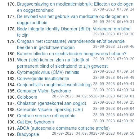
Drugsverslaving en medicatiemisbruik: Effecten op de ogen
en ooggezondheid
30-09-2023 07:09:24
De invloed van het gebruik van medicatie op de ogen en
ooggezondheid
30-09-2023 06:09:31
Body Integrity Identity Disorder (BIID): Verlangen om blind
te zijn
29-09-2023 01:09:30
Omgaan met (constante) veranderende en/of bevende
beelden in gezichtsvermogen
29-09-2023 11:09:46
Kunnen blinden en slechtzienden hoogtevrees hebben?
Weer (iets) kunnen zien na tijdelijk of
29-09-2023 07:09:20
permanent blind of slechtziend te zijn geweest
Cytomegalovirus (CMV) retinitis
29-09-2023 07:09:14
Convergentie-insufficiëntie
28-09-2023 04:09:49
Conjunctivitis (oogbindvliesontsteking)
28-09-2023 04:09:41
Computer Vision Syndrome
28-09-2023 04:09:14
Coloboom
28-09-2023 04:09:55
28-09-2023 04:09:01
Chalazion (gerstekorrel aan ooglid)
28-09-2023 04:09:25
Cerebrale Visuele Inperking (CVI)
28-09-2023 04:09:04
Centrale sereuze retinopathie
28-09-2023 04:09:08
Cat Eye Syndroom
28-09-2023 04:09:30
ADOA (autosomale dominante optische atrofie)
Bradyopsie
28-09-2023 04:09:00
28-09-2023 04:09:50