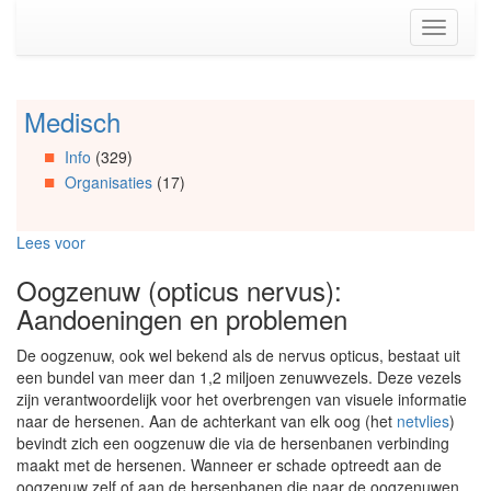
Spring
Toggle
naar
navigati
de
inhoud
(Accesskey
Medisch
Spring
1)
naar
Spring
Info
(329)
Artikels
naar
Organisaties
(17)
Spring
de
naar
primaire
Info
zijbalk
Lees voor
Spring
(Accesskey
naar
2)
Oogzenuw (opticus nervus):
Organisaties
Aandoeningen en problemen
Spring
naar
De oogzenuw, ook wel bekend als de nervus opticus, bestaat uit
Social
een bundel van meer dan 1,2 miljoen zenuwvezels. Deze vezels
media
zijn verantwoordelijk voor het overbrengen van visuele informatie
naar de hersenen. Aan de achterkant van elk oog (het
netvlies
)
bevindt zich een oogzenuw die via de hersenbanen verbinding
maakt met de hersenen. Wanneer er schade optreedt aan de
oogzenuw zelf of aan de hersenbanen die naar de oogzenuwen