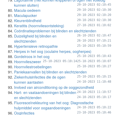
Lagoftalmie (niet kunnen knipperen of ogen niet volledig
kunnen sluiten)
29-10-2023 02:10:45
Macula-oedeem
29-10-2023 02:10:30
Maculapucker
29-10-2023 02:10:20
Kleurenblindheid
29-10-2023 02:10:30
Keratitis (hoornvliesontsteking)
27-10-2023 01:10:02
Coördinatieproblemen bij blinden en slechtzienden
Duizeligheid bij blinden en
26-10-2023 02:10:47
slechtzienden
26-10-2023 07:10:21
Hypertensieve retinopathie
25-10-2023 05:10:59
Herpes in het oog (oculaire herpes, oogherpes)
Gordelroos in het oog
25-10-2023 05:10:43
Hoornvlieszweer
25-10-2023 05:10:14
25-10-2023 05:10:07
Hoornvliestroebelingen
25-10-2023 05:10:27
Paniekaanvallen bij blinden en slechtzienden
Ziekenhuisinfecties die de ogen
25-10-2023 05:10:15
kunnen aantasten
24-10-2023 11:10:48
Invloed van airconditioning op de ooggezondheid
Hart- en vaataandoeningen bij blinden
24-10-2023 11:10:57
en slechtzienden
24-10-2023 05:10:17
Fluoresceïnekleuring van het oog: Diagnostische
hulpmiddel voor oogaandoeningen
24-10-2023 05:10:22
Ooginfecties
23-10-2023 05:10:46