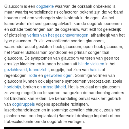
Glaucoom is een
oogziekte
waarvan de oorzaak onbekend is,
maar waarbij verschillende risicofactoren bekend zijn die verband
houden met een verhoogde vloeistofdruk in de ogen. Als het
kamerwater niet snel genoeg afvloeit, kan de oogdruk toenemen
en schade toebrengen aan de oogzenuw, wat leidt tot geleidelijk
of plotseling
verlies van het gezichtsvermogen
, afhankelijk van het
type glaucoom. Er zijn verschillende soorten glaucoom,
waaronder acuut gesloten-hoek glaucoom, open-hoek glaucoom,
het Posner-Schlossman Syndroom en primair congenitaal
glaucoom. De symptomen van glaucoom variëren van geen tot
ernstige klachten en kunnen bestaan uit
blinde vlekken
in het
gezichtsveld
,
tunnelzicht
, oogpijn, het zien van
halo’s
of
regenbogen,
rode
en
gezwollen ogen
. Sommige vormen van
glaucoom kunnen ook algemene symptomen veroorzaken, zoals
hoofdpijn
, braken en
misselijkheid
. Het is cruciaal om glaucoom
zo vroeg mogelijk op te sporen, aangezien de aandoening anders
tot blindheid kan leiden. De behandeling omvat vaak het gebruik
van
oogdruppels
volgens specifieke richtlijnen,
laserbehandelingen en in sommige gevallen chirurgie, zoals het
plaatsen van een implantaat (Baerveldt drainage implant) of een
trabeculectomie om de oogdruk te verlagen.