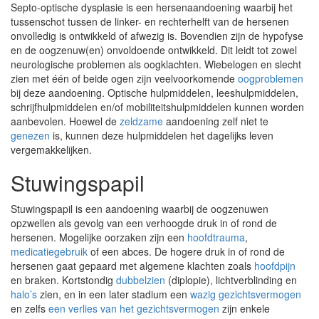
Septo-optische dysplasie is een hersenaandoening waarbij het
tussenschot tussen de linker- en rechterhelft van de hersenen
onvolledig is ontwikkeld of afwezig is. Bovendien zijn de hypofyse
en de oogzenuw(en) onvoldoende ontwikkeld. Dit leidt tot zowel
neurologische problemen als oogklachten. Wiebelogen en slecht
zien met één of beide ogen zijn veelvoorkomende
oogproblemen
bij deze aandoening. Optische hulpmiddelen, leeshulpmiddelen,
schrijfhulpmiddelen en/of mobiliteitshulpmiddelen kunnen worden
aanbevolen. Hoewel de
zeldzame
aandoening zelf niet te
genezen
is, kunnen deze hulpmiddelen het dagelijks leven
vergemakkelijken.
Stuwingspapil
Stuwingspapil is een aandoening waarbij de oogzenuwen
opzwellen als gevolg van een verhoogde druk in of rond de
hersenen. Mogelijke oorzaken zijn een
hoofdtrauma
,
medicatiegebruik
of een abces. De hogere druk in of rond de
hersenen gaat gepaard met algemene klachten zoals
hoofdpijn
en braken. Kortstondig
dubbelzien
(diplopie), lichtverblinding en
halo’s
zien, en in een later stadium een
wazig gezichtsvermogen
en zelfs
een verlies van het gezichtsvermogen
zijn enkele