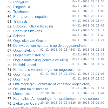
Pterygium
04-11-2023 03:11:56
Pinguecula
04-11-2023 03:11:33
Trachoom
04-11-2023 03:11:05
Premature retinopathie
04-11-2023 03:11:22
Trichiasis
04-11-2023 03:11:44
Subconjunctivale bloeding
04-11-2023 03:11:02
Hoornvlieslittekens
04-11-2023 03:11:11
Scleritis
04-11-2023 03:11:46
Oogziekte van Graves
04-11-2023 03:11:21
De invloed van hydratatie op de ooggezondheid
Oogontsteking
02-11-2023 02:11:48
03-11-2023 03:11:38
Oogzenuwontsteking
02-11-2023 02:11:32
Oogkasontsteking (orbitale cellulitis)
02-11-2023 01:11:01
Nachtblindheid
01-11-2023 01:11:32
Hormonale veranderingen en oogproblemen
Oogirritatie
01-11-2023 07:11:00
01-11-2023 12:11:06
Ooginfarct
01-11-2023 07:11:35
Oftalmoplegie (verzwakte of verlamde oogspieren)
Oculaire toxoplasmose
01-11-2023 07:11:51
Meibomitis
29-10-2023 08:10:19
01-11-2023 07:11:44
Hoornvlies: Aandoeningen en problemen met de cornea
Ziekte van Coats
29-10-2023 02:10:31
29-10-2023 03:10:09