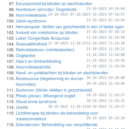
Eenzaamheid bij blinden en slechtzienden
Hordeolum (strontje): Ooginfectie
23-10-2023 03:10:04
Hoornvliesletsels
23-10-2023 07:10:30
23-10-2023 07:10:57
Usher-syndroom
23-10-2023 07:10:04
Hemianopsie: Verlies van gezichtsveld in één of beide ogen
Invloed van melatonine op blinden
23-10-2023 07:10:14
Leber Congenitale Amaurose
21-10-2023 01:10:58
Sneeuwblindheid
21-10-2023 11:10:37
21-10-2023 11:10:18
Retinoblastoom (netvlieskanker)
21-10-2023 11:10:23
Oogkanker
21-10-2023 11:10:08
Halo’s en lichtverblinding
21-10-2023 11:10:36
Hoornvliesdystrofie
21-10-2023 11:10:59
Hand- en polsklachten bij blinden en slechtzienden
Keratoconus (kegelvormig en dunner
20-10-2023 03:10:08
hoornvlies)
20-10-2023 11:10:46
Scotomen (blinde vlekken in gezichtsveld)
Ptosis (ptose): Afhangend ooglid
20-10-2023 11:10:27
Visual snow syndrome
20-10-2023 11:10:25
Uveïtis
20-10-2023 11:10:13
20-10-2023 11:10:57
Lichttherapie bij blinden als behandeling voor
melatoninetekort
19-10-2023 05:10:29
Scleralenzen: Behandeling van verschillende