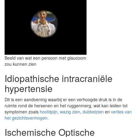
Beeld van wat een persoon met glaucoom
zou kunnen zien
Idiopathische intracraniële
hypertensie
Dit is een aandoening waarbij er een verhoogde druk is in de
ruimte rond de hersenen en het ruggenmerg, wat kan leiden tot
symptomen zoals
hoofdpijn
,
wazig zien
,
dubbelzien
en
verlies van
het gezichtsvermogen
.
Ischemische Optische