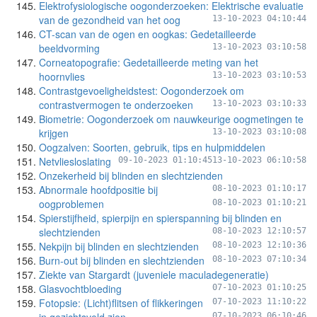
Elektrofysiologische oogonderzoeken: Elektrische evaluatie
van de gezondheid van het oog
13-10-2023 04:10:44
CT-scan van de ogen en oogkas: Gedetailleerde
beeldvorming
13-10-2023 03:10:58
Corneatopografie: Gedetailleerde meting van het
hoornvlies
13-10-2023 03:10:53
Contrastgevoeligheidstest: Oogonderzoek om
contrastvermogen te onderzoeken
13-10-2023 03:10:33
Biometrie: Oogonderzoek om nauwkeurige oogmetingen te
krijgen
13-10-2023 03:10:08
Oogzalven: Soorten, gebruik, tips en hulpmiddelen
Netvliesloslating
09-10-2023 01:10:45
13-10-2023 06:10:58
Onzekerheid bij blinden en slechtzienden
Abnormale hoofdpositie bij
08-10-2023 01:10:17
oogproblemen
08-10-2023 01:10:21
Spierstijfheid, spierpijn en spierspanning bij blinden en
slechtzienden
08-10-2023 12:10:57
Nekpijn bij blinden en slechtzienden
08-10-2023 12:10:36
Burn-out bij blinden en slechtzienden
08-10-2023 07:10:34
Ziekte van Stargardt (juveniele maculadegeneratie)
Glasvochtbloeding
07-10-2023 01:10:25
Fotopsie: (Licht)flitsen of flikkeringen
07-10-2023 11:10:22
07-10-2023 06:10:46