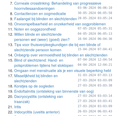
Corneale crosslinking: Behandeling van progressieve
hoornvliesaandoeningen
03-06-2024 06:06:10
Contactlenzen en oogmedicatie
30-05-2024 06:05:58
Faalangst bij blinden en slechtzienden
28-05-2024 03:05:24
Onvoorspelbaarheid en onzekerheid van oogproblemen
Noten en ooggezondheid
07-05-2024 05:05:31
Willen blinde en slechtziende
04-05-2024 06:05:13
personen wel (weer) (goed) zien?
16-04-2024 06:04:36
Tips voor thuisverpleegkundigen die bij een blinde of
slechtziende persoon komen
15-04-2024 07:04:41
Onbegrip over vermoeidheid bij blinden en slechtzienden
Blind of slechtziend: Hand- en
07-04-2024 12:04:54
polsproblemen tijdens het stoklopen
04-04-2024 12:04:21
Omgaan met menstruatie als je een visuele beperking hebt
Misselijkheid bij blinden en
31-03-2024 07:03:13
slechtzienden
27-03-2024 03:03:09
Korstjes op de oogleden
27-03-2024 03:03:38
Endoftalmitis (ontsteking van binnenste van oog)
Dacryocystitis (ontsteking van
27-03-2024 03:03:14
traanzak)
27-03-2024 03:03:41
Iritis
27-03-2024 03:03:09
Iridocyclitis (uveitis anterior)
26-03-2024 06:03:43