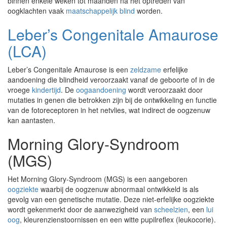
binnen enkele weken tot maanden na het optreden van
oogklachten vaak
maatschappelijk blind
worden.
Leber’s Congenitale Amaurose
(LCA)
Leber’s Congenitale Amaurose is een
zeldzame
erfelijke
aandoening die blindheid veroorzaakt vanaf de geboorte of in de
vroege
kindertijd
. De
oogaandoening
wordt veroorzaakt door
mutaties in genen die betrokken zijn bij de ontwikkeling en functie
van de fotoreceptoren in het netvlies, wat indirect de oogzenuw
kan aantasten.
Morning Glory-Syndroom
(MGS)
Het Morning Glory-Syndroom (MGS) is een aangeboren
oogziekte
waarbij de oogzenuw abnormaal ontwikkeld is als
gevolg van een genetische mutatie. Deze niet-erfelijke oogziekte
wordt gekenmerkt door de aanwezigheid van
scheelzien
, een
lui
oog
, kleurenzienstoornissen en een witte pupilreflex (leukocorie).