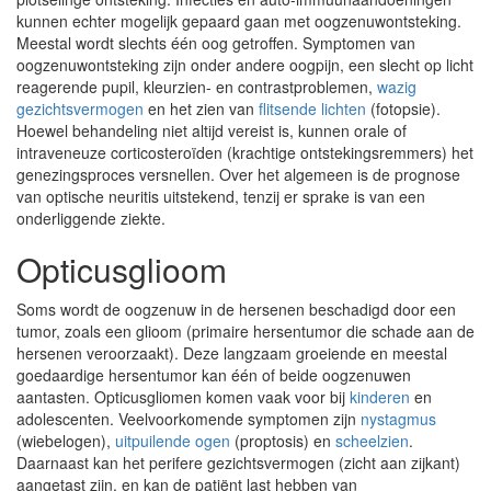
kunnen echter mogelijk gepaard gaan met oogzenuwontsteking.
Meestal wordt slechts één oog getroffen. Symptomen van
oogzenuwontsteking zijn onder andere oogpijn, een slecht op licht
reagerende pupil, kleurzien- en contrastproblemen,
wazig
gezichtsvermogen
en het zien van
flitsende lichten
(fotopsie).
Hoewel behandeling niet altijd vereist is, kunnen orale of
intraveneuze corticosteroïden (krachtige ontstekingsremmers) het
genezingsproces versnellen. Over het algemeen is de prognose
van optische neuritis uitstekend, tenzij er sprake is van een
onderliggende ziekte.
Opticusglioom
Soms wordt de oogzenuw in de hersenen beschadigd door een
tumor, zoals een glioom (primaire hersentumor die schade aan de
hersenen veroorzaakt). Deze langzaam groeiende en meestal
goedaardige hersentumor kan één of beide oogzenuwen
aantasten. Opticusgliomen komen vaak voor bij
kinderen
en
adolescenten. Veelvoorkomende symptomen zijn
nystagmus
(wiebelogen),
uitpuilende ogen
(proptosis) en
scheelzien
.
Daarnaast kan het perifere gezichtsvermogen (zicht aan zijkant)
aangetast zijn, en kan de patiënt last hebben van