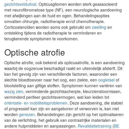
gezichtsvelduitval
. Opticusgliomen worden sterk geassocieerd
met neurofibromatose type (NF), een neurologische aandoening
met afwijkingen aan de huid en ogen. Behandelingsopties
omvatten chirurgie, radiotherapie en/of chemotherapie.
Corticosteroïden worden soms ook gebruikt om
zwelling
en
ontsteking tijdens de radiotherapie te verminderen en
terugkerende symptomen te voorkomen.
Optische atrofie
Optische atrofie, ook bekend als opticusatrofie, is een aandoening
waarbij de oogzenuw beschadigd raakt en uiteindelijk afsterft. Dit
kan het gevolg zijn van verschillende factoren, waaronder een
slechte bloedtoevoer naar het oog, een ziekte, een
oogletsel
of
blootstelling aan giftige stoffen. Symptomen kunnen variëren van
wazig zien
, verminderde gezichtsscherpte, kleurzienstoornissen,
verminderd perifeer gezichtsvermogen, wat kan leiden tot
oriëntatie- en mobiliteitsproblemen
. Deze aandoening, die stabiel
of progressief kan zijn en aangeboren of verworven is, kan niet
worden
genezen
. Behandelingen zijn gericht op het optimaliseren
van de verlichting, het gebruik van contrastrijke materialen en
andere hulpmiddelen en aanpassingen.
Revalidatietraining
(
BE