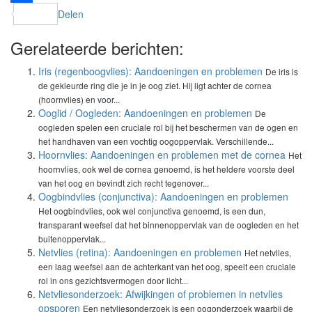
Delen
Gerelateerde berichten:
Iris (regenboogvlies): Aandoeningen en problemen
De iris is
de gekleurde ring die je in je oog ziet. Hij ligt achter de cornea
(hoornvlies) en voor...
Ooglid / Oogleden: Aandoeningen en problemen
De
oogleden spelen een cruciale rol bij het beschermen van de ogen en
het handhaven van een vochtig oogoppervlak. Verschillende...
Hoornvlies: Aandoeningen en problemen met de cornea
Het
hoornvlies, ook wel de cornea genoemd, is het heldere voorste deel
van het oog en bevindt zich recht tegenover...
Oogbindvlies (conjunctiva): Aandoeningen en problemen
Het oogbindvlies, ook wel conjunctiva genoemd, is een dun,
transparant weefsel dat het binnenoppervlak van de oogleden en het
buitenoppervlak...
Netvlies (retina): Aandoeningen en problemen
Het netvlies,
een laag weefsel aan de achterkant van het oog, speelt een cruciale
rol in ons gezichtsvermogen door licht...
Netvliesonderzoek: Afwijkingen of problemen in netvlies
opsporen
Een netvliesonderzoek is een oogonderzoek waarbij de