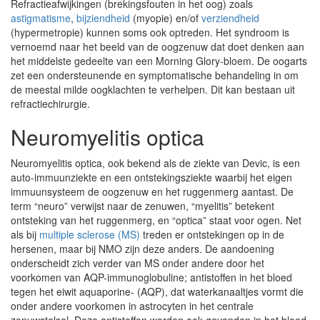
Refractieafwijkingen (brekingsfouten in het oog) zoals
astigmatisme
,
bijziendheid
(myopie) en/of
verziendheid
(hypermetropie) kunnen soms ook optreden. Het syndroom is
vernoemd naar het beeld van de oogzenuw dat doet denken aan
het middelste gedeelte van een Morning Glory-bloem. De oogarts
zet een ondersteunende en symptomatische behandeling in om
de meestal milde oogklachten te verhelpen. Dit kan bestaan uit
refractiechirurgie.
Neuromyelitis optica
Neuromyelitis optica, ook bekend als de ziekte van Devic, is een
auto-immuunziekte en een ontstekingsziekte waarbij het eigen
immuunsysteem de oogzenuw en het ruggenmerg aantast. De
term “neuro” verwijst naar de zenuwen, “myelitis” betekent
ontsteking van het ruggenmerg, en “optica” staat voor ogen. Net
als bij
multiple sclerose (MS)
treden er ontstekingen op in de
hersenen, maar bij NMO zijn deze anders. De aandoening
onderscheidt zich verder van MS onder andere door het
voorkomen van AQP-immunoglobuline; antistoffen in het bloed
tegen het eiwit aquaporine- (AQP), dat waterkanaaltjes vormt die
onder andere voorkomen in astrocyten in het centrale