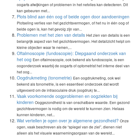
oogarts afwijkingen of problemen in het netvlies kan detecteren. Dit
kan gebeuren met...
Plots blind aan één oog of beide ogen door aandoeningen
Plotseling verlies van het gezichtsvermogen, of het nu in één oog of
beide ogen is, kan het gevolg zijn van...
Problemen met het zien van details
Het zien van details is een
belangrijk aspect van het gezichtsvermogen. Het detailzicht helpt om
kleine objecten waar te nemen,...
Oftalmoscopie (fundoscopie): Diepgaand onderzoek van
het oog
Een oftalmoscopie, ook bekend als fundoscopie, is een
oogonderzoek waarbij de oogarts of optometrist het interne deel van
het oog...
Oogdrukmeting (tonometrie)
Een oogdrukmeting, ook wel
bekend als tonometrie, is een essentieel onderzoek dat wordt
uitgevoerd om de intraoculaire druk (oogdruk) te...
Vaak voorkomende oogproblemen en oogziekten bij
kinderen
Ooggezondheid is van onschatbare waarde. Een gezond
gezichtsvermogen is nodig om de wereld te kunnen zien. Helaas
kunnen kinderen, net...
Wat vertellen je ogen over je algemene gezondheid?
Onze
ogen, vaak beschreven als de “spiegel van de ziel”, dienen niet
alleen als het visuele waarnemingsorgaan van de wereld...