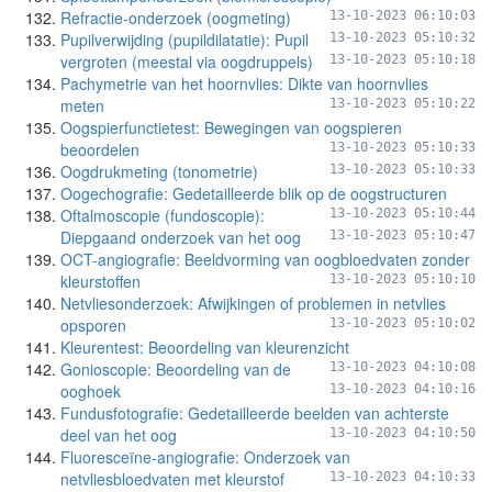
Refractie-onderzoek (oogmeting)
13-10-2023 06:10:03
Pupilverwijding (pupildilatatie): Pupil
13-10-2023 05:10:32
vergroten (meestal via oogdruppels)
13-10-2023 05:10:18
Pachymetrie van het hoornvlies: Dikte van hoornvlies
meten
13-10-2023 05:10:22
Oogspierfunctietest: Bewegingen van oogspieren
beoordelen
13-10-2023 05:10:33
Oogdrukmeting (tonometrie)
13-10-2023 05:10:33
Oogechografie: Gedetailleerde blik op de oogstructuren
Oftalmoscopie (fundoscopie):
13-10-2023 05:10:44
Diepgaand onderzoek van het oog
13-10-2023 05:10:47
OCT-angiografie: Beeldvorming van oogbloedvaten zonder
kleurstoffen
13-10-2023 05:10:10
Netvliesonderzoek: Afwijkingen of problemen in netvlies
opsporen
13-10-2023 05:10:02
Kleurentest: Beoordeling van kleurenzicht
Gonioscopie: Beoordeling van de
13-10-2023 04:10:08
ooghoek
13-10-2023 04:10:16
Fundusfotografie: Gedetailleerde beelden van achterste
deel van het oog
13-10-2023 04:10:50
Fluoresceïne-angiografie: Onderzoek van
netvliesbloedvaten met kleurstof
13-10-2023 04:10:33