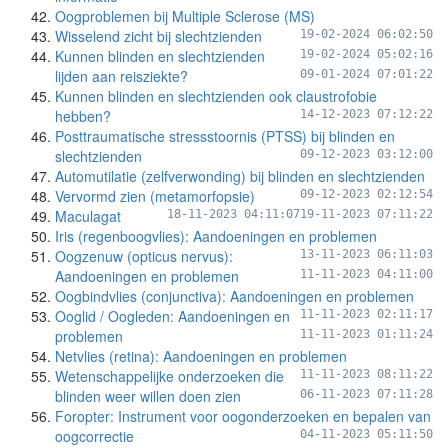
Oogproblemen bij Multiple Sclerose (MS)
Wisselend zicht bij slechtzienden
19-02-2024 06:02:50
Kunnen blinden en slechtzienden
19-02-2024 05:02:16
lijden aan reisziekte?
09-01-2024 07:01:22
Kunnen blinden en slechtzienden ook claustrofobie
hebben?
14-12-2023 07:12:22
Posttraumatische stressstoornis (PTSS) bij blinden en
slechtzienden
09-12-2023 03:12:00
Automutilatie (zelfverwonding) bij blinden en slechtzienden
Vervormd zien (metamorfopsie)
09-12-2023 02:12:54
Maculagat
18-11-2023 04:11:07
19-11-2023 07:11:22
Iris (regenboogvlies): Aandoeningen en problemen
Oogzenuw (opticus nervus):
13-11-2023 06:11:03
Aandoeningen en problemen
11-11-2023 04:11:00
Oogbindvlies (conjunctiva): Aandoeningen en problemen
Ooglid / Oogleden: Aandoeningen en
11-11-2023 02:11:17
problemen
11-11-2023 01:11:24
Netvlies (retina): Aandoeningen en problemen
Wetenschappelijke onderzoeken die
11-11-2023 08:11:22
blinden weer willen doen zien
06-11-2023 07:11:28
Foropter: Instrument voor oogonderzoeken en bepalen van
oogcorrectie
04-11-2023 05:11:50