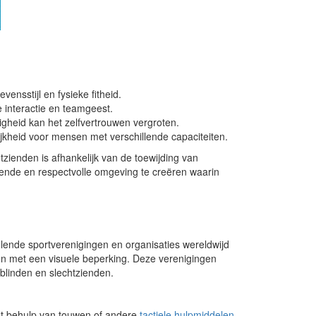
d
ensstijl en fysieke fitheid.
 interactie en teamgeest.
gheid kan het zelfvertrouwen vergroten.
jkheid voor mensen met verschillende capaciteiten.
htzienden is afhankelijk van de toewijding van
nde en respectvolle omgeving te creëren waarin
illende sportverenigingen en organisaties wereldwijd
nen met een visuele beperking. Deze verenigingen
blinden en slechtzienden.
et behulp van touwen of andere
tactiele hulpmiddelen