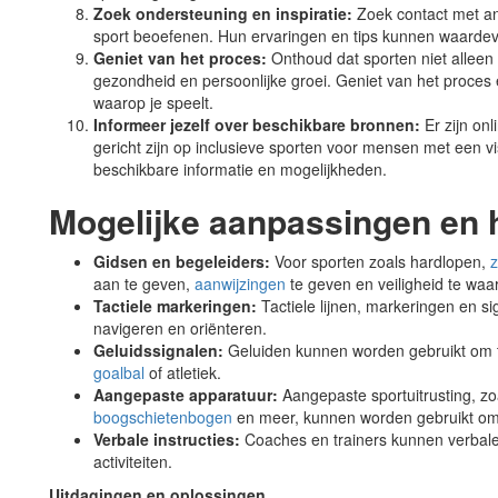
Zoek ondersteuning en inspiratie:
Zoek contact met an
sport beoefenen. Hun ervaringen en tips kunnen waardevol
Geniet van het proces:
Onthoud dat sporten niet alleen 
gezondheid en persoonlijke groei. Geniet van het proces 
waarop je speelt.
Informeer jezelf over beschikbare bronnen:
Er zijn onl
gericht zijn op inclusieve sporten voor mensen met een v
beschikbare informatie en mogelijkheden.
Mogelijke aanpassingen en 
Gidsen en begeleiders:
Voor sporten zoals hardlopen,
aan te geven,
aanwijzingen
te geven en veiligheid te waa
Tactiele markeringen:
Tactiele lijnen, markeringen en s
navigeren en oriënteren.
Geluidssignalen:
Geluiden kunnen worden gebruikt om ti
goalbal
of atletiek.
Aangepaste apparatuur:
Aangepaste sportuitrusting, zo
boogschietenbogen
en meer, kunnen worden gebruikt om 
Verbale instructies:
Coaches en trainers kunnen verbale 
activiteiten.
Uitdagingen en oplossingen