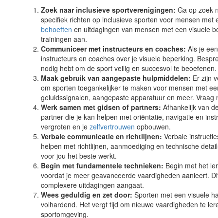
Zoek naar inclusieve sportverenigingen:
Ga op zoek na
specifiek richten op inclusieve sporten voor mensen met
behoeften
en uitdagingen van mensen met een visuele b
trainingen aan.
Communiceer met instructeurs en coaches:
Als je ee
instructeurs en coaches over je visuele beperking. Bespr
nodig hebt om de sport veilig en succesvol te beoefenen.
Maak gebruik van aangepaste hulpmiddelen:
Er zijn 
om sporten toegankelijker te maken voor mensen met een
geluidssignalen, aangepaste apparatuur en meer. Vraag na
Werk samen met gidsen of partners:
Afhankelijk van d
partner die je kan helpen met oriëntatie, navigatie en in
vergroten en je
zelfvertrouwen
opbouwen.
Verbale communicatie en richtlijnen:
Verbale instructi
helpen met richtlijnen, aanmoediging en technische detai
voor jou het beste werkt.
Begin met fundamentele technieken:
Begin met het le
voordat je meer geavanceerde vaardigheden aanleert. Dit 
complexere uitdagingen aangaat.
Wees geduldig en zet door:
Sporten met een visuele ha
volhardend. Het vergt tijd om nieuwe vaardigheden te ler
sportomgeving.