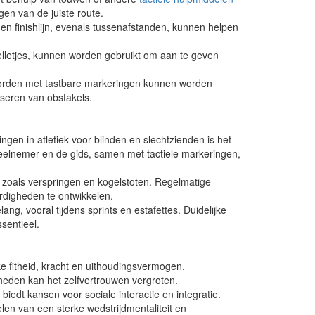
gen van de juiste route.
 en finishlijn, evenals tussenafstanden, kunnen helpen
elletjes, kunnen worden gebruikt om aan te geven
orden met tastbare markeringen kunnen worden
sseren van obstakels.
ngen in atletiek voor blinden en slechtzienden is het
elnemer en de gids, samen met tactiele markeringen,
nes zoals verspringen en kogelstoten. Regelmatige
rdigheden te ontwikkelen.
ng, vooral tijdens sprints en estafettes. Duidelijke
sentieel.
ke fitheid, kracht en uithoudingsvermogen.
gheden kan het zelfvertrouwen vergroten.
edt kansen voor sociale interactie en integratie.
elen van een sterke wedstrijdmentaliteit en