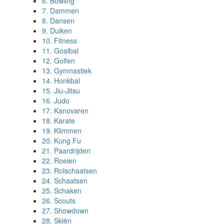
6.
Bowling
7.
Dammen
8.
Dansen
9.
Duiken
10.
Fitness
11.
Goalbal
12.
Golfen
13.
Gymnastiek
14.
Honkbal
15.
Jiu-Jitsu
16.
Judo
17.
Kanovaren
18.
Karate
19.
Klimmen
20.
Kung Fu
21.
Paardrijden
22.
Roeien
23.
Rolschaatsen
24.
Schaatsen
25.
Schaken
26.
Scouts
27.
Showdown
28.
Skiën