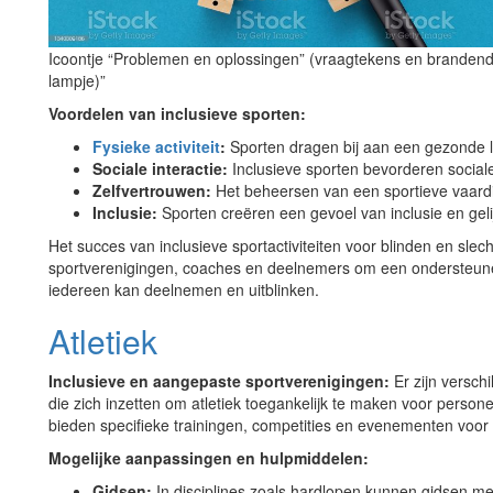
Icoontje “Problemen en oplossingen” (vraagtekens en branden
lampje)”
Voordelen van inclusieve sporten:
Fysieke activiteit
:
Sporten dragen bij aan een gezonde lev
Sociale interactie:
Inclusieve sporten bevorderen sociale
Zelfvertrouwen:
Het beheersen van een sportieve vaardi
Inclusie:
Sporten creëren een gevoel van inclusie en geli
Het succes van inclusieve sportactiviteiten voor blinden en slec
sportverenigingen, coaches en deelnemers om een ondersteune
iedereen kan deelnemen en uitblinken.
Atletiek
Inclusieve en aangepaste sportverenigingen:
Er zijn versch
die zich inzetten om atletiek toegankelijk te maken voor perso
bieden specifieke trainingen, competities en evenementen voor 
Mogelijke aanpassingen en hulpmiddelen:
Gidsen:
In disciplines zoals hardlopen kunnen gidsen m