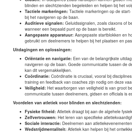
blinden en slechtzienden begeleiden en helpen bij het vol
Tactiele markeringen:
Tactiele markeringen op de start-
bij het navigeren op de baan.
Auditieve signalen:
Geluidssignalen, zoals claxons of b
wanneer een bepaald punt op de baan is bereikt.
Aangepaste apparatuur:
Aangepaste startblokken en h
gebruikt om deelnemers te helpen bij het plaatsen en pa
Uitdagingen en oplossingen:
Oriëntatie en navigatie:
Een van de belangrijkste uitdagi
navigeren op de baan. Goede communicatie tussen de de
kan dit vergemakkelijken.
Coördinatie:
Coördinatie is cruciaal, vooral bij discipli
training en feedback van coaches zijn nodig om deze vaa
Veiligheid:
Het waarborgen van veiligheid is van groot bela
communicatie tussen deelnemers, gidsen en officials is es
Voordelen van atletiek voor blinden en slechtzienden:
Fysieke fitheid:
Atletiek draagt bij aan de algehele fysie
Zelfvertrouwen:
Het leren van specifieke atletiekvaardi
Sociale interactie:
Deelnemen aan atletiekevenementen bi
Wedstrijdmentaliteit:
Atletiek kan helpen bij het ontwikk