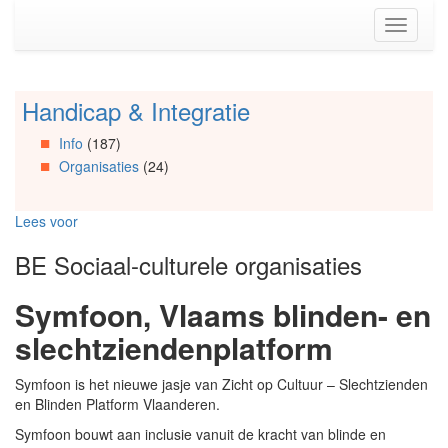
Spring
Toggle
naar
navigati
de
inhoud
(Accesskey
Handicap & Integratie
Spring
1)
naar
Spring
Info
(187)
Artikels
naar
Organisaties
(24)
Spring
de
naar
primaire
Info
zijbalk
Lees voor
Spring
(Accesskey
naar
2)
BE Sociaal-culturele organisaties
Organisaties
Spring
Symfoon, Vlaams blinden- en
naar
Social
slechtziendenplatform
media
Symfoon is het nieuwe jasje van Zicht op Cultuur – Slechtzienden
en Blinden Platform Vlaanderen.
Symfoon bouwt aan inclusie vanuit de kracht van blinde en