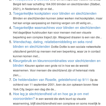
België telt naar schatting 164.000 blinden en slechtzienden (Statbel,
2021), in Nederland zijn er dat...
Toegankelijke kookplaten voor blinden en slechtzienden
Blinden en slechtzienden kunnen zeker werken met kookplaten, maar
het kan enige aanpassing en training vergen om dit veilig en...
Toegankelijke wasmachines voor blinden en slechtzienden
Het dagelijkse huishouden kan voor mensen met een visuele
beperking een complex traject zijn. Wasgoed draaien is een van die...
Vriendschap, dating, relatiebemiddeling en seks rond
blinden en slechtzienden
Dottie Dottie is een sociale netwerksite
uitsluitend gericht op mensen met een beperking, waar ze in contact
kunnen komen met...
Kleurgebruik en kleurencombinaties voor slechtzienden en
blinden
Kleuren spelen een grote rol in hoe we de wereld
waarnemen. Voor mensen die slechtziend zijn of helemaal niets
zien,...
De heldendaden van Roselle, geleidehond op 9/11
Op de
ochtend van 11 september 2001, toen de zon opkwam boven New
York City, begon een dag die de...
Hoe leg je slechtziendheid uit en hoe ga je om met
vooroordelen?
In een wereld die sterk leunt op visuele
waarneming, blijft slechtziendheid een complexe en soms moeilijk te