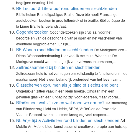
begrijpen ervaring. Het...
BE Lectuur & Literatuur rond blinden en slechtzienden
Bibliotheken Brailleliga/Ligue Braille Deze bib heeft Franstalige
audioboeken, boeken in grootletterdruk of in braille. Bibliothèque de
la Ligue Braille Engelandstraat...
Oogonderzoeken
Oogonderzoeken zijn cruciaal voor het
beoordelen van de gezondheid van je ogen en het vaststellen van
eventuele oogproblemen. Er zijn...
BE Wonen rond blinden en slechtzienden
De Markgrave vzw –
Dienst Woonondersteuning Hier voel ik me thuis! Woonhuis De
Markgrave maakt wonen mogelijk voor volwassen personen,...
Zelfredzaamheid bij blinden en slechtzienden
Zelfredzaamheid is het vermogen om zelfstandig te functioneren in de
maatschappij. Het is een belangrijk onderdeel van het leven van...
Glasscherven opruimen als je blind of slechtziend bent
Ongelukken zitten vaak in een klein hoekje. Omgaan met een
gevallen glas kan een uitdaging zijn voor iedereen, maar vooral...
Blindismen: wat zijn ze en wat doen we ermee?
De studiedag
van Blindenzorg Licht en Liefde, SBPV, VeBeS en de Provincie
Vlaams Brabant over blindismen kreeg erg veel respons....
NL Vrije tijd & Activiteiten rond blinden en slechtzienden
Art-
Mobile Art-Mobile biedt kunstlessen of creatieve therapie aan huis, op