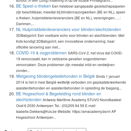
school, in een (zorg) instelling of op de locatie Prinsegracht...
BE Speel-o-theken
Een heleboel aangepaste gezelschapsspelen
zijn beschikbaar, meestal bij blindennazorgwerken (BE en NL), speel-
o-theken, hulpmiddelenleveranciers (BE en NL), verenigingen, …:
Dammen,...
NL Hulpmiddelenleveranciers voor blinden/slechtzienden
3DBabyprint: Een voelbare echo voor blinden en slechtzienden. Met
trots kondigt 3DBabyprint, een innovatieve onderneming, haar
officiële lancering aan met...
COVID-19 & oogproblemen
SARS-CoV-2, het virus dat COVID-
19 veroorzaakt, kan in zeldzame gevallen oogproblemen
veroorzaken. Deze problemen zijn meestal mild en verdwijnen
zonder...
Wetgeving blindengeleidehonden in België
Sinds 1 januari
2014 is het in heel België wettelijk verboden om geplaatste/werkende
assistentiehonden en assistentiehonden in opleiding de toegang...
BE Hogeschool & Begeleiding rond blinden en
slechtzienden
Antwerp Maritime Academy STUVO Noordkasteel
Oost 6 2030 Antwerpen Tel.: (03)205 64 59 E-mail:
Isabelle.Dekkers@hzs.be Website: https://amacademy.be/nl AP
Hogeschool Antwerpen...