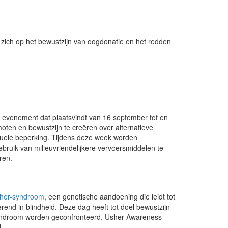
t zich op het bewustzijn van oogdonatie en het redden
s evenement dat plaatsvindt van 16 september tot en
moten en bewustzijn te creëren over alternatieve
suele beperking. Tijdens deze week worden
gebruik van milieuvriendelijkere vervoersmiddelen te
ren.
her-syndroom
, een genetische aandoening die leidt tot
terend in blindheid. Deze dag heeft tot doel bewustzijn
yndroom worden geconfronteerd. Usher Awareness
.