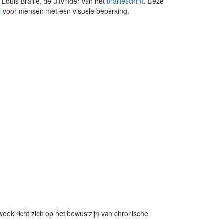
 Louis Braille, de uitvinder van het
brailleschrift
. Deze
m
voor mensen met een visuele beperking.
week richt zich op het bewustzijn van chronische