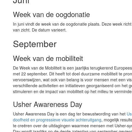
Week van de oogdonatie
In juni vindt de week van de oogdonatie plaats. Deze week rich
van zicht. De datum varieert.
September
Week van de mobiliteit
De Week van de Mobiliteit is een jaarlijks terugkerend Europee
met 22 september. Dit heeft tot doel duurzame mobiliteit te pro
vervoerswijzen, wat ook van belang is voor mensen met een vi
verschillende activiteiten en initiatieven georganiseerd om het 
stimuleren en de impact van mobiliteit op het milieu te verminde
Usher Awareness Day
Usher Awareness Day is een dag ter bewustwording van het
Us
doofheid en progressieve visuele achteruitgang
, mogelijk resul
te creëren over de uitdagingen waarmee mensen met Usher-s
Day wordt jaarlijks op de derde zaterdag van september gevierd