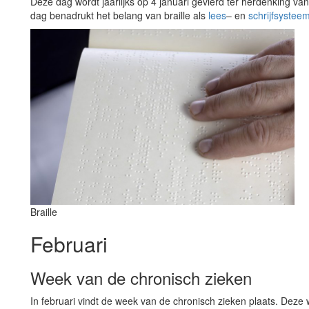
Deze dag wordt jaarlijks op 4 januari gevierd ter herdenking van
dag benadrukt het belang van braille als
lees
– en
schrijfsystee
Braille
Februari
Week van de chronisch zieken
In februari vindt de week van de chronisch zieken plaats. Deze 