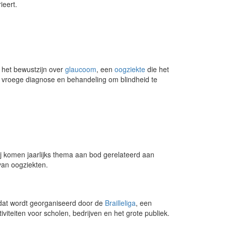
ieert.
 het bewustzijn over
glaucoom
, een
oogziekte
die het
vroege diagnose en behandeling om blindheid te
bij komen jaarlijks thema aan bod gerelateerd aan
van oogziekten.
at wordt georganiseerd door de
Brailleliga
, een
iteiten voor scholen, bedrijven en het grote publiek.